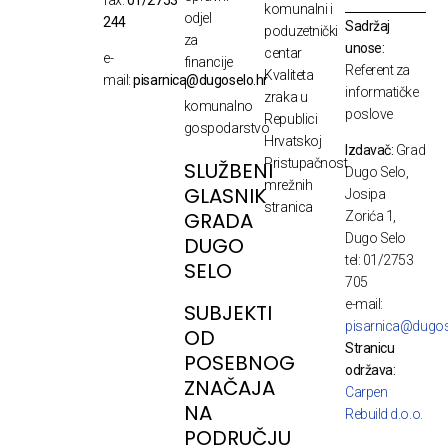
komunalni i
odjel
244
Sadržaj
poduzetnički
za
unose:
centar
e-
financije
Referent za
Kvaliteta
mail:
pisarnica@dugoselo.hr
i
informatičke
zraka u
komunalno
poslove
Republici
gospodarstvo
Hrvatskoj
Izdavač:
Grad
Pristupačnost
SLUŽBENI
Dugo Selo,
mrežnih
GLASNIK
Josipa
stranica
GRADA
Zorića 1,
Dugo Selo
DUGO
tel: 01/2753
SELO
705
e-mail:
SUBJEKTI
pisarnica@dugos
OD
Stranicu
POSEBNOG
održava:
ZNAČAJA
Carpen
NA
Rebuild d.o.o.
PODRUČJU