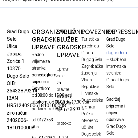
ORGANIZACIJA
STRUČNE
POVEZNICE
IMPRESSU
Grad Dugo
GRADSKE
SLUŽBE
Selo
Turistička
Grad Dugo
UPRAVE
GRADSKE
Ulica
zajednica
Selo
Grada
dugoselo.hr
UPRAVE
Josipa
Radno
Dugog Sela
– službena
Zorića 1
vrijeme za
Zagrebačka
internetska
10370
stranke:
Upravni
županija
stranica
ponedjeljkom,
Dugo Selo
odjel
Vlada
Grada Dugog
srijedom i
za
OIB:
Republike
Sela
četvrtkom:
pravne
25432879214
Hrvatske
od
08:00
do
15:00
sati
poslove,
IBAN
Sadržaj
Dugoselska
utorkom:
od
08:00
do
17:30
sati
društvene
HR5124020061810100008
priprema i
kronika
petkom:
od
08:00
do
13:00
sati
djelatnosti
žiro račun
objavu
Pučko
i
odobrava:
2402006-
tel:
01/2753
otvoreno
protokol
Grad Dugo
705
1810100008
učilište
Selo
Dugoselski
Upravni
fax:
01/2753