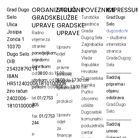
ORGANIZACIJA
STRUČNE
POVEZNICE
IMPRESSU
Grad Dugo
GRADSKE
SLUŽBE
Selo
Turistička
Grad Dugo
UPRAVE
GRADSKE
Ulica
zajednica
Selo
Grada
dugoselo.hr
UPRAVE
Josipa
Radno
Dugog Sela
– službena
Zorića 1
vrijeme za
Zagrebačka
internetska
10370
stranke:
Upravni
županija
stranica
ponedjeljkom,
Dugo Selo
odjel
Vlada
Grada Dugog
srijedom i
za
OIB:
Republike
Sela
četvrtkom:
pravne
25432879214
Hrvatske
od
08:00
do
15:00
sati
poslove,
IBAN
Sadržaj
Dugoselska
utorkom:
od
08:00
do
17:30
sati
društvene
HR5124020061810100008
priprema i
kronika
petkom:
od
08:00
do
13:00
sati
djelatnosti
žiro račun
objavu
Pučko
i
odobrava:
2402006-
tel:
01/2753
otvoreno
protokol
Grad Dugo
705
1810100008
učilište
Selo
Dugoselski
Upravni
fax:
01/2753
komunalni i
odjel
244
Sadržaj
poduzetnički
za
unose:
centar
e-
financije
Referent za