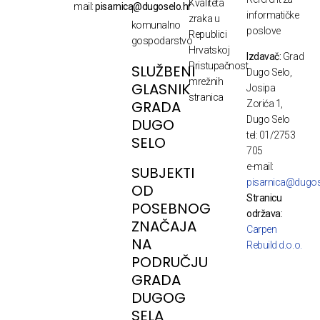
Kvaliteta
mail:
pisarnica@dugoselo.hr
i
informatičke
zraka u
komunalno
poslove
Republici
gospodarstvo
Hrvatskoj
Izdavač:
Grad
Pristupačnost
SLUŽBENI
Dugo Selo,
mrežnih
GLASNIK
Josipa
stranica
GRADA
Zorića 1,
Dugo Selo
DUGO
tel: 01/2753
SELO
705
e-mail:
SUBJEKTI
pisarnica@dugos
OD
Stranicu
POSEBNOG
održava:
ZNAČAJA
Carpen
NA
Rebuild d.o.o.
PODRUČJU
GRADA
DUGOG
SELA