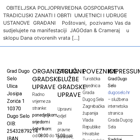
OBITELJSKA POLJOPRIVREDNA GOSPODARSTVA
TRADICIJSKI ZANATI I OBRTI UMJETNICI I UDRUGE
USTANOVE GRAĐANI Poštovani, pozivamo Vas da
sudjelujete na manifestaciji JAGOdan & Crameraj u
sklopu Dana otvorenih vrata […]
ORGANIZACIJA
STRUČNE
POVEZNICE
IMPRESSU
Grad Dugo
GRADSKE
SLUŽBE
Selo
Turistička
Grad Dugo
UPRAVE
GRADSKE
Ulica
zajednica
Selo
Grada
dugoselo.hr
UPRAVE
Josipa
Radno
Dugog Sela
– službena
Zorića 1
vrijeme za
Zagrebačka
internetska
10370
stranke:
Upravni
županija
stranica
ponedjeljkom,
Dugo Selo
odjel
Vlada
Grada Dugog
srijedom i
za
OIB:
Republike
Sela
četvrtkom:
pravne
25432879214
Hrvatske
od
08:00
do
15:00
sati
poslove,
IBAN
Sadržaj