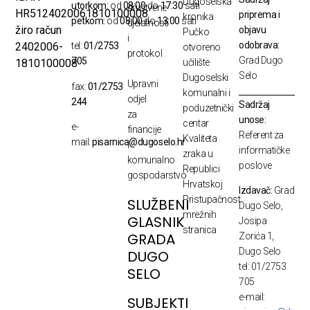
Dugoselska
utorkom:
od
08:00
do
17:30
sati
društvene
HR5124020061810100008
priprema i
kronika
petkom:
od
08:00
do
13:00
sati
djelatnosti
žiro račun
objavu
Pučko
i
odobrava:
2402006-
tel:
01/2753
otvoreno
protokol
Grad Dugo
705
1810100008
učilište
Selo
Dugoselski
Upravni
fax:
01/2753
komunalni i
odjel
244
Sadržaj
poduzetnički
za
unose:
centar
e-
financije
Referent za
Kvaliteta
mail:
pisarnica@dugoselo.hr
i
informatičke
zraka u
komunalno
poslove
Republici
gospodarstvo
Hrvatskoj
Izdavač:
Grad
Pristupačnost
SLUŽBENI
Dugo Selo,
mrežnih
GLASNIK
Josipa
stranica
GRADA
Zorića 1,
Dugo Selo
DUGO
tel: 01/2753
SELO
705
e-mail:
SUBJEKTI