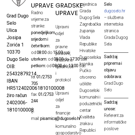
UPRAVE
GRADSKE
zajednica
Selo
Grada
dugoselo.hr
UPRAVE
Radno
Grad Dugo
Dugog Sela
– službena
vrijeme za
Selo
Zagrebačka
internetska
stranke:
Upravni
Ulica
županija
stranica
ponedjeljkom,
odjel
Josipa
Vlada
Grada Dugog
srijedom i
za
Republike
Sela
Zorića 1
četvrtkom:
pravne
Hrvatske
10370
od
08:00
do
15:00
sati
poslove,
Sadržaj
Dugoselska
Dugo Selo
utorkom:
od
08:00
do
17:30
sati
društvene
priprema i
kronika
petkom:
od
08:00
do
13:00
sati
OIB:
djelatnosti
objavu
Pučko
25432879214
i
odobrava:
tel:
01/2753
otvoreno
protokol
IBAN
Grad Dugo
705
učilište
HR5124020061810100008
Selo
Dugoselski
Upravni
fax:
01/2753
žiro račun
komunalni i
odjel
244
Sadržaj
2402006-
poduzetnički
za
unose:
1810100008
centar
e-
financije
Referent za
Kvaliteta
mail:
pisarnica@dugoselo.hr
i
informatičke
zraka u
komunalno
poslove
Republici
gospodarstvo