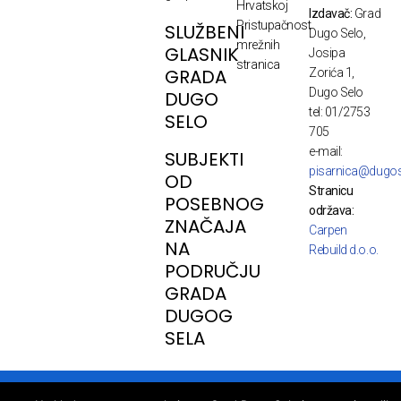
Hrvatskoj
Izdavač:
Grad
Pristupačnost
SLUŽBENI
Dugo Selo,
mrežnih
GLASNIK
Josipa
stranica
GRADA
Zorića 1,
Dugo Selo
DUGO
tel: 01/2753
SELO
705
e-mail:
SUBJEKTI
pisarnica@dugos
OD
Stranicu
POSEBNOG
održava:
ZNAČAJA
Carpen
NA
Rebuild d.o.o.
PODRUČJU
GRADA
DUGOG
SELA
© Copyright - Dugo Selo, developed by webpark.pro