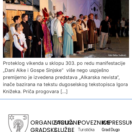
Proteklog vikenda u sklopu 303. po redu manifestacije
„Dani Alke i Gospe Sinjske“ više nego uspješno
premijerno je izvedena predstava „Alkarska nevista“,
inače bazirana na tekstu dugoselskog tekstopisca Igora
Knižeka. Priča progovara […]
ORGANIZACIJA
STRUČNE
POVEZNICE
IMPRESSU
GRADSKE
SLUŽBE
Turistička
Grad Dugo