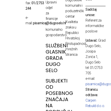
Upravni
fax:
01/2753
komunalni i
odjel
244
Sadržaj
poduzetnički
za
unose:
centar
e-
financije
Referent za
Kvaliteta
mail:
pisarnica@dugoselo.hr
i
informatičke
zraka u
komunalno
poslove
Republici
gospodarstvo
Hrvatskoj
Izdavač:
Grad
Pristupačnost
SLUŽBENI
Dugo Selo,
mrežnih
GLASNIK
Josipa
stranica
GRADA
Zorića 1,
Dugo Selo
DUGO
tel: 01/2753
SELO
705
e-mail:
SUBJEKTI
pisarnica@dugos
OD
Stranicu
POSEBNOG
održava:
ZNAČAJA
Carpen
NA
Rebuild d.o.o.