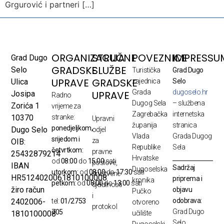
Grgurović i partneri […]
ORGANIZACIJA
STRUČNE
POVEZNICE
IMPRESSU
Grad Dugo
GRADSKE
SLUŽBE
Selo
Turistička
Grad Dugo
UPRAVE
GRADSKE
Ulica
zajednica
Selo
Grada
dugoselo.hr
UPRAVE
Josipa
Radno
Dugog Sela
– službena
Zorića 1
vrijeme za
Zagrebačka
internetska
10370
stranke:
Upravni
županija
stranica
ponedjeljkom,
Dugo Selo
odjel
Vlada
Grada Dugog
srijedom i
za
OIB:
Republike
Sela
četvrtkom:
pravne
25432879214
Hrvatske
od
08:00
do
15:00
sati
poslove,
IBAN
Sadržaj
Dugoselska
utorkom:
od
08:00
do
17:30
sati
društvene
HR5124020061810100008
priprema i
kronika
petkom:
od
08:00
do
13:00
sati
djelatnosti
žiro račun
objavu
Pučko
i
odobrava:
2402006-
tel:
01/2753
otvoreno
protokol
Grad Dugo
705
1810100008
učilište
Selo
Dugoselski