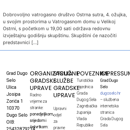
Dobrovoljno vatrogasno društvo Ostrna sutra, 4. ožujka,
u svojim prostorima u Vatrogasnom domu u Velikoj
Ostrni, s početkom u 19,00 sati održava redovnu
izvještajnu godišnju skupštinu. Skupštini će nazočiti
predstavnici […]
ORGANIZACIJA
STRUČNE
POVEZNICE
IMPRESSU
Grad Dugo
GRADSKE
SLUŽBE
Selo
Turistička
Grad Dugo
UPRAVE
GRADSKE
Ulica
zajednica
Selo
Grada
dugoselo.hr
UPRAVE
Josipa
Radno
Dugog Sela
– službena
Zorića 1
vrijeme za
Zagrebačka
internetska
10370
stranke:
Upravni
županija
stranica
ponedjeljkom,
Dugo Selo
odjel
Vlada
Grada Dugog
srijedom i
za
OIB:
Republike
Sela
četvrtkom:
pravne
25432879214