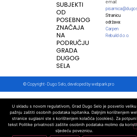
e-mail:
SUBJEKTI
pisarnica@dugos
OD
Stranicu
POSEBNOG
održava:
ZNAČAJA
Carpen
NA
Rebuild d.o.o.
PODRUČJU
GRADA
DUGOG
SELA
© Copyright - Dugo Selo, developed by webpark.pro
U skladu s novom regulativom, Grad Dugo Selo je posvetio veliku
pažnju zaštiti osobnih podataka ispitanika. Daljnjim korištenjem we
stranice suglasni ste s korištenjem kolačića (cookies). Za potpuni
tekst Politike privatnosti zaštite osobnih podataka molimo da koristi
sljedeću poveznicu.