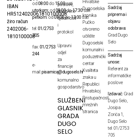
Hrvatske
od
08:00
do
15:00
sati
poslove,
IBAN
Sadržaj
Dugoselska
utorkom:
od
08:00
do
17:30
sati
društvene
HR5124020061810100008
priprema i
kronika
petkom:
od
08:00
do
13:00
sati
djelatnosti
žiro račun
objavu
Pučko
i
odobrava:
2402006-
tel:
01/2753
otvoreno
protokol
Grad Dugo
705
1810100008
učilište
Selo
Dugoselski
Upravni
fax:
01/2753
komunalni i
odjel
244
Sadržaj
poduzetnički
za
unose:
centar
e-
financije
Referent za
Kvaliteta
mail:
pisarnica@dugoselo.hr
i
informatičke
zraka u
komunalno
poslove
Republici
gospodarstvo
Hrvatskoj
Izdavač:
Grad
Pristupačnost
SLUŽBENI
Dugo Selo,
mrežnih
GLASNIK
Josipa
stranica
GRADA
Zorića 1,
Dugo Selo
DUGO
tel: 01/2753
SELO
705