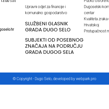
o
13:00
sati
Pučko otvoreno 
Upravni odjel za financije i
Dugoselski komu
komunalno gospodarstvo
centar
Kvaliteta zraka 
SLUŽBENI GLASNIK
Hrvatskoj
GRADA DUGO SELO
goselo.hr
Pristupačnost m
SUBJEKTI OD POSEBNOG
ZNAČAJA NA PODRUČJU
GRADA DUGOG SELA
© Copyright - Dugo Selo, developed by webpark.pro