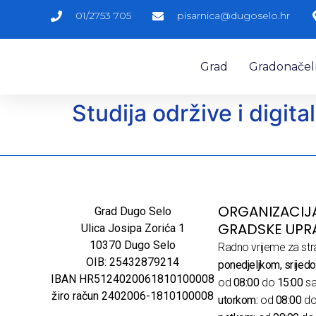
01/2753 705
pisarnica@dugoselo.hr
Grad
Gradonačelni
Studija održive i digi
ORGANIZACIJ
Grad Dugo Selo
GRADSKE UPR
Ulica Josipa Zorića 1
10370 Dugo Selo
Radno vrijeme za str
OIB: 25432879214
ponedjeljkom, srijedo
IBAN HR5124020061810100008
od
08:00
do
15:00
sa
žiro račun 2402006-1810100008
utorkom:
od
08:00
d