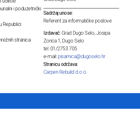
učilište
nalni i poduzetnički
Sadržaj unose:
Referent za informatičke poslove
u Republici
Izdavač:
Grad Dugo Selo, Josipa
režnih stranica
Zorića 1, Dugo Selo
tel: 01/2753 705
e-mail:
pisarnica@dugoselo.hr
Stranicu održava:
Carpen Rebuild d.o.o.