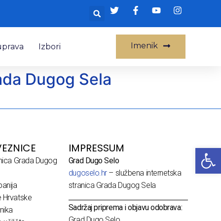
Imenik
uprava
Izbori
rada Dugog Sela
EZNICE
IMPRESSUM
Op
dnica Grada Dugog
Grad Dugo Selo
dugoselo.hr
– službena internetska
anija
stranica Grada Dugog Sela
e Hrvatske
Sadržaj priprema i objavu odobrava:
nika
Grad Dugo Selo