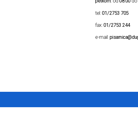
petkom:
od
08:00
d
tel:
01/2753 705
fax:
01/2753 244
e-mail:
pisarnica@du