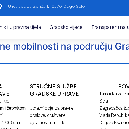
Ulica Josipa Zorića 1, 10370 Dugo Selo
k i upravna tijela
Gradsko vijeće
Transparentna 
talne mobilnosti na području G
A
STRUČNE SLUŽBE
POV
AVE
GRADSKE UPRAVE
Turistička zaje
anke:
Sela
m i četvrtkom:
Upravni odjel za pravne
Zagrebačka žup
ti
poslove, društvene
Vlada Republik
o
17:30
sati
djelatnosti i protokol
Dugoselska kro