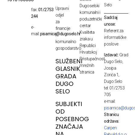
Selo
Dugoselski
Upravni
fax:
01/2753
komunalni i
odjel
244
Sadržaj
poduzetnički
za
unose:
centar
e-
financije
Referent za
Kvaliteta
mail:
pisarnica@dugoselo.hr
i
informatičke
zraka u
komunalno
poslove
Republici
gospodarstvo
Hrvatskoj
Izdavač:
Grad
Pristupačnost
SLUŽBENI
Dugo Selo,
mrežnih
GLASNIK
Josipa
stranica
GRADA
Zorića 1,
Dugo Selo
DUGO
tel: 01/2753
SELO
705
e-mail:
SUBJEKTI
pisarnica@dugos
OD
Stranicu
POSEBNOG
održava:
ZNAČAJA
Carpen
NA
Rebuild d.o.o.