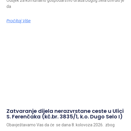
Odsjek za komunalno gospodarstvo Grada Dugog Sela utvrdio je
da
Pročitaj Više
Zatvaranje dijela nerazvrstane ceste u Ulici
S. Ferenčaka (kč.br. 3835/1, k.o. Dugo Selo I)
Obavještavamo Vas da će se dana 8. kolovoza 2026. zbog