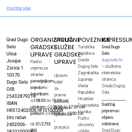
Pročitaj Više
ORGANIZACIJA
STRUČNE
POVEZNICE
IMPRESSU
Grad Dugo
GRADSKE
SLUŽBE
Selo
Turistička
Grad Dugo
UPRAVE
GRADSKE
Ulica
zajednica
Selo
Grada
dugoselo.hr
UPRAVE
Josipa
Radno
Dugog Sela
– službena
Zorića 1
vrijeme za
Zagrebačka
internetska
10370
stranke:
Upravni
županija
stranica
ponedjeljkom,
Dugo Selo
odjel
Vlada
Grada Dugog
srijedom i
za
OIB:
Republike
Sela
četvrtkom:
pravne
25432879214
Hrvatske
od
08:00
do
15:00
sati
poslove,
IBAN
Sadržaj
Dugoselska
utorkom:
od
08:00
do
17:30
sati
društvene
HR5124020061810100008
priprema i
kronika
petkom:
od
08:00
do
13:00
sati
djelatnosti
žiro račun
objavu
Pučko
i
odobrava:
2402006-
tel:
01/2753
otvoreno
protokol
Grad Dugo
705
1810100008
učilište