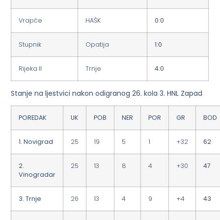
Vrapče
HAŠK
0:0
Stupnik
Opatija
1:0
Rijeka II
Trnje
4:0
Stanje na ljestvici nakon odigranog 26. kola 3. HNL Zapad
POREDAK
UK
POB
NER
POR
GR
BOD
1. Novigrad
25
19
5
1
+32
62
2.
25
13
8
4
+30
47
Vinogradar
3. Trnje
26
13
4
9
+4
43