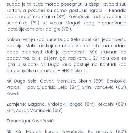
sudac je tri puta morao posegnuti u džep i izvaditi žuti
karton, a požutjeli su samo gostujući igrači – Nenadić
zbog preoštrog starta (37′) ;Kovačević radi povlačenja
suparnika (61′) te vratar Magaš zbog napucavanja
lopte tijekom prekida igre (78′).
Nakon remija kod kuće Dugo Selo opet drži jedanaestu
poziciju. Maksimir koji se nalazi ispred njih ima sedam
boda prednosti, dok je dvanaesti HAŠK izravnan po
bodovima, ali s lošijom gol razlikom. U 27. kolu koje se
igra u subotu, NK Dugo Selo gostuje na Kantridi kod
druge riječke momčadi – HNK Rijeka II.
NK Dugo Selo:
Čavar, Mamuza, Skorin (69′), Benković,
Pralas, Filipović, Barišić, Jelić (84′), Shin, Ivančević (65′),
Kwedi
Zamjene:
Bagarić, Vrdoljak, Forgač (84′), Rexpehi (69′),
Kim, Ačkar, Martinović (65′)
Trener:
Igor Kovačević
NK Krk:
Magaš, Kurolt, Kovačević, Bajramović (90′),