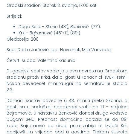
Gradski stadion, utorak 3. svibnja, 17:00 sati
Strijelci:
Dugo Selo –
Skorin
(43′),
Benković
(77′),
Krk –
Bajramović
(45’+1′), (89′)
Gledatelja: 200
Suci: Darko Jurčević, Igor Havranek, Mile Varivoda
Četvrti sudac: Valentino Kasunić
Dugoselski sastav vodio je u dva navrata na Gradskom
stadionu protiv Krka, da bi gosti u konačnici izvukli remi.
Nakon devedeset minuta igre na semaforu je stajalo
2:2.
Domaći sastav poveo je u 43. minuti preko Skorina, a
gosti su u sudačkoj nadoknadi vratili na 1:1 – strijelac
Bajramović. U nastavku Benković donosi drugo vodstvo
Dugom Selu. Prednost domaćina održala se do 89′
kada Bajramović po drugi puta zabija te izvlaći Krk,
donijevši im vrijedan bod u gostima. Tijekom susreta