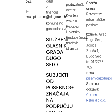
odjel
244
Sadržaj
poduzetnički
za
unose:
centar
e-
financije
Referent za
Kvaliteta
mail:
pisarnica@dugoselo.hr
i
informatičke
zraka u
komunalno
poslove
Republici
gospodarstvo
Hrvatskoj
Izdavač:
Grad
Pristupačnost
SLUŽBENI
Dugo Selo,
mrežnih
GLASNIK
Josipa
stranica
GRADA
Zorića 1,
Dugo Selo
DUGO
tel: 01/2753
SELO
705
e-mail:
SUBJEKTI
pisarnica@dugos
OD
Stranicu
POSEBNOG
održava:
ZNAČAJA
Carpen
NA
Rebuild d.o.o.
PODRUČJU