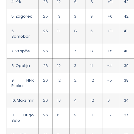
4. Krk
26
12
6
8
+11
42
5. Zagorec
25
13
3
9
+6
42
6.
25
11
8
6
+11
41
Samobor
7. Vrapče
26
11
7
8
+5
40
8. Opatija
26
12
3
11
-4
39
9. HNK
26
12
2
12
-5
38
Rijeka II
10. Maksimir
26
10
4
12
0
34
11.
Dugo
26
6
9
11
-7
27
Selo