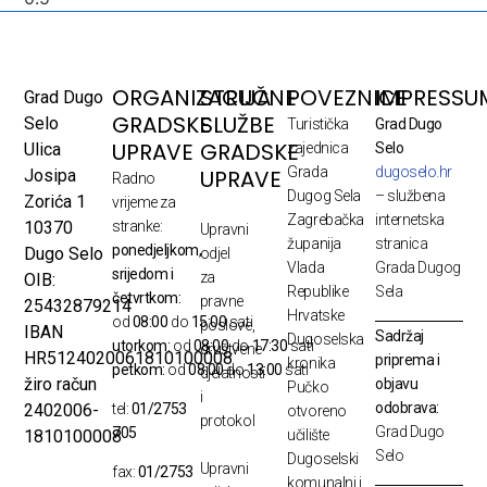
ORGANIZACIJA
STRUČNE
POVEZNICE
IMPRESSU
Grad Dugo
GRADSKE
SLUŽBE
Selo
Turistička
Grad Dugo
UPRAVE
GRADSKE
Ulica
zajednica
Selo
Grada
dugoselo.hr
UPRAVE
Josipa
Radno
Dugog Sela
– službena
Zorića 1
vrijeme za
Zagrebačka
internetska
10370
stranke:
Upravni
županija
stranica
ponedjeljkom,
Dugo Selo
odjel
Vlada
Grada Dugog
srijedom i
za
OIB:
Republike
Sela
četvrtkom:
pravne
25432879214
Hrvatske
od
08:00
do
15:00
sati
poslove,
IBAN
Sadržaj
Dugoselska
utorkom:
od
08:00
do
17:30
sati
društvene
HR5124020061810100008
priprema i
kronika
petkom:
od
08:00
do
13:00
sati
djelatnosti
žiro račun
objavu
Pučko
i
odobrava:
2402006-
tel:
01/2753
otvoreno
protokol
Grad Dugo
705
1810100008
učilište
Selo
Dugoselski
Upravni
fax:
01/2753
komunalni i