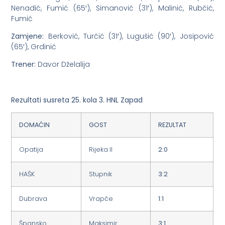
Nenadić, Fumić (65′), Simanović (31′), Malinić, Rubčić,
Fumić
Zamjene:
Berković, Turčić (31′), Lugušić (90′), Josipović
(65′), Grdinić
Trener:
Davor Dželalija
Rezultati susreta 25. kola 3. HNL Zapad
DOMAĆIN
GOST
REZULTAT
Opatija
Rijeka II
2:0
HAŠK
Stupnik
3:2
Dubrava
Vrapče
1:1
Špansko
Maksimir
3:1