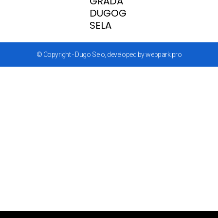
GRADA
DUGOG
SELA
© Copyright - Dugo Selo, developed by webpark.pro