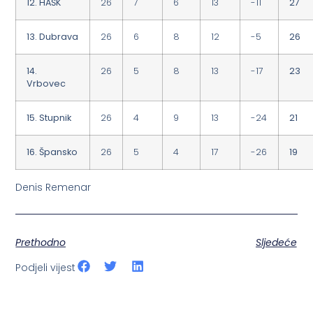
12. HAŠK
26
7
6
13
-11
27
13. Dubrava
26
6
8
12
-5
26
14.
26
5
8
13
-17
23
Vrbovec
15. Stupnik
26
4
9
13
-24
21
16. Špansko
26
5
4
17
-26
19
Denis Remenar
Prethodno
Sljedeće
Podjeli vijest