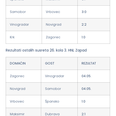
Samobor
Vrbovec
3:0
Vinogradar
Novigrad
2:2
Krk
Zagorec
1:0
Rezultati ostalih susreta 26. kola 3. HNL Zapad
DOMAĆIN
GOST
REZULTAT
Zagorec
Vinogradar
04.05.
Novigrad
Samobor
04.05.
Vrbovec
Špansko
1:0
Maksimir
Dubrava
2:1