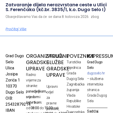
Zatvaranje dijela nerazvrstane ceste u Ulici
S. Ferenčaka (kč.br. 3835/1, k.o. Dugo Selo I)
Obavještavamo Vas da će se dana 8. kolovoza 2026. zbog
Pročitaj Više
ORGANIZACIJA
STRUČNE
POVEZNICE
IMPRESSU
Grad Dugo
GRADSKE
SLUŽBE
Selo
Turistička
Grad Dugo
UPRAVE
GRADSKE
Ulica
zajednica
Selo
Grada
dugoselo.hr
UPRAVE
Josipa
Radno
Dugog Sela
– službena
Zorića 1
vrijeme za
Zagrebačka
internetska
10370
stranke:
Upravni
županija
stranica
ponedjeljkom,
Dugo Selo
odjel
Vlada
Grada Dugog
srijedom i
za
OIB:
Republike
Sela
četvrtkom:
pravne
25432879214
Hrvatske
od
08:00
do
15:00
sati
poslove,
IBAN
Sadržaj
Dugoselska