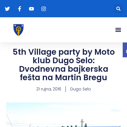
Gradonače
Transparentna
5th Village party by Moto
klub Dugo Selo:
Dvodnevna bajkerska
fešta na Martin Bregu
21 rujna, 2016
Dugo Selo