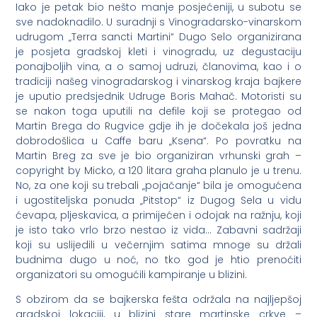
Iako je petak bio nešto manje posjećeniji, u subotu se
sve nadoknadilo. U suradnji s Vinogradarsko-vinarskom
udrugom „Terra sancti Martini“ Dugo Selo organizirana
je posjeta gradskoj kleti i vinogradu, uz degustaciju
ponajboljih vina, a o samoj udruzi, članovima, kao i o
tradiciji našeg vinogradarskog i vinarskog kraja bajkere
je uputio predsjednik Udruge Boris Mahač. Motoristi su
se nakon toga uputili na defile koji se protegao od
Martin Brega do Rugvice gdje ih je dočekala još jedna
dobrodošlica u Caffe baru „Ksena“. Po povratku na
Martin Breg za sve je bio organiziran vrhunski grah –
copyright by Micko, a 120 litara graha planulo je u trenu.
No, za one koji su trebali „pojačanje“ bila je omogućena
i ugostiteljska ponuda „Pitstop“ iz Dugog Sela u vidu
ćevapa, pljeskavica, a primijećen i odojak na ražnju, koji
je isto tako vrlo brzo nestao iz vida… Zabavni sadržaji
koji su uslijedili u večernjim satima mnoge su držali
budnima dugo u noć, no tko god je htio prenoćiti
organizatori su omogućili kampiranje u blizini.
S obzirom da se bajkerska fešta održala na najljepšoj
gradskoj lokaciji, u blizini stare martinske crkve –