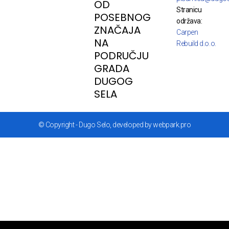
OD
Stranicu
POSEBNOG
održava:
ZNAČAJA
Carpen
NA
Rebuild d.o.o.
PODRUČJU
GRADA
DUGOG
SELA
© Copyright - Dugo Selo, developed by webpark.pro