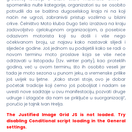
spomenika nulte kategorije, organizatori su se osobito
potrudili da se baština dugoselskog kraja ni na koji
način ne ugrozi, zabranivši pristup vozilima u blizini
crkve. Čelništvo Moto kluba Dugo Selo izražava na kraju
zadovoljstvo cjelokupnom organizacijom, a posebice
odazivom motorista koji su došli i više nego
očekivanom broju, uz najavu kako nastavak slijedi i
sljedeće godine. Još jednom su podsjetili kako se radi o
novom terminu moto proslave koja se više neće
održavati u listopadu (tzv. winter party), kao proteklih
godina, već u ovom terminu, što ih osobito veseli jer
tada je moto sezona u punom jeku, a vremenske prilike
još uvijek su ljetne. „Kako stvari stoje, ovo je dobar
početak tradicije koji ćemo još poboljšat i nadam se
uvesti nove sadržaje u ovu manifestaciju, pozvati druge
udruge i izlagače da nam se priključe u suorganizaciji“,
poručio je tajnik Ivan Hrelja.
The Justified Image Grid JS is not loaded. Try
disabling Conditional script loading in the General
settings.