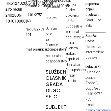
utorkom:
od
08:00
do
17:30
sati
društvene
HR5124020061810100008
priprema i
kronika
petkom:
od
08:00
do
13:00
sati
djelatnosti
žiro račun
objavu
Pučko
i
odobrava:
2402006-
tel:
01/2753
otvoreno
protokol
Grad Dugo
705
1810100008
učilište
Selo
Dugoselski
Upravni
fax:
01/2753
komunalni i
odjel
244
Sadržaj
poduzetnički
za
unose:
centar
e-
financije
Referent za
Kvaliteta
mail:
pisarnica@dugoselo.hr
i
informatičke
zraka u
komunalno
poslove
Republici
gospodarstvo
Hrvatskoj
Izdavač:
Grad
Pristupačnost
SLUŽBENI
Dugo Selo,
mrežnih
GLASNIK
Josipa
stranica
GRADA
Zorića 1,
Dugo Selo
DUGO
tel: 01/2753
SELO
705
e-mail:
SUBJEKTI
pisarnica@dugos