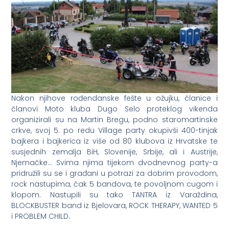
Nakon njihove rođendanske fešte u ožujku, članice i
članovi Moto kluba Dugo Selo proteklog vikenda
organizirali su na Martin Bregu, podno staromartinske
crkve, svoj 5. po redu Village party okupivši 400-tinjak
bajkera i bajkerica iz više od 80 klubova iz Hrvatske te
susjednih zemalja BiH, Slovenije, Srbije, ali i Austrije,
Njemačke… Svima njima tijekom dvodnevnog party-a
pridružili su se i građani u potrazi za dobrim provodom,
rock nastupima, čak 5 bandova, te povoljnom cugom i
klopom. Nastupili su tako TANTRA iz Varaždina,
BLOCKBUSTER band iz Bjelovara, ROCK THERAPY, WANTED 5
i PROBLEM CHILD.