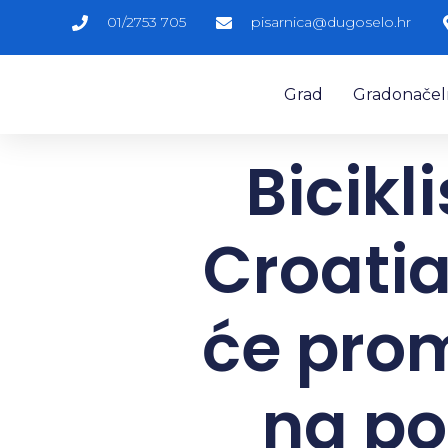
01/2753 705
pisarnica@dugoselo.hr
Grad
Gradonačelni
Bicikl
Croatia
će prom
na po