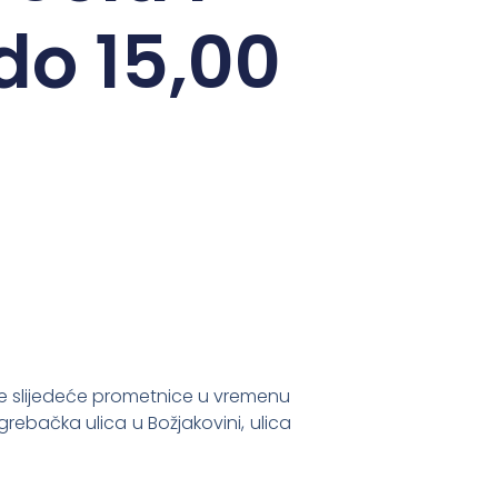
do 15,00
ene slijedeće prometnice u vremenu
grebačka ulica u Božjakovini, ulica