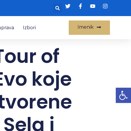
Imenik
uprava
Izbori
Tour of
Evo koje
Op
atvorene
Sela i