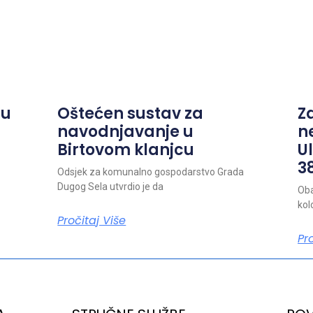
ju
Oštećen sustav za
Z
navodnjavanje u
n
Birtovom klanjcu
Ul
38
Odsjek za komunalno gospodarstvo Grada
Dugog Sela utvrdio je da
Oba
kol
Pročitaj Više
Pr