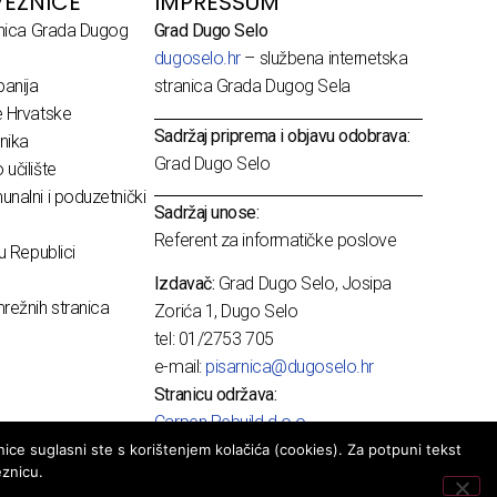
EZNICE
IMPRESSUM
dnica Grada Dugog
Grad Dugo Selo
dugoselo.hr
– službena internetska
anija
stranica Grada Dugog Sela
e Hrvatske
Sadržaj priprema i objavu odobrava:
nika
Grad Dugo Selo
učilište
nalni i poduzetnički
Sadržaj unose:
Referent za informatičke poslove
u Republici
Izdavač:
Grad Dugo Selo, Josipa
režnih stranica
Zorića 1, Dugo Selo
tel: 01/2753 705
e-mail:
pisarnica@dugoselo.hr
Stranicu održava:
Carpen Rebuild d.o.o.
ice suglasni ste s korištenjem kolačića (cookies). Za potpuni tekst
eznicu.