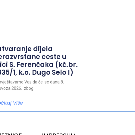
atvaranje dijela
erazvrstane ceste u
ici S. Ferenčaka (kč.br.
35/1, k.o. Dugo Selo I)
vještavamo Vas da će se dana 8.
ovoza 2026. zbog
očitaj Više