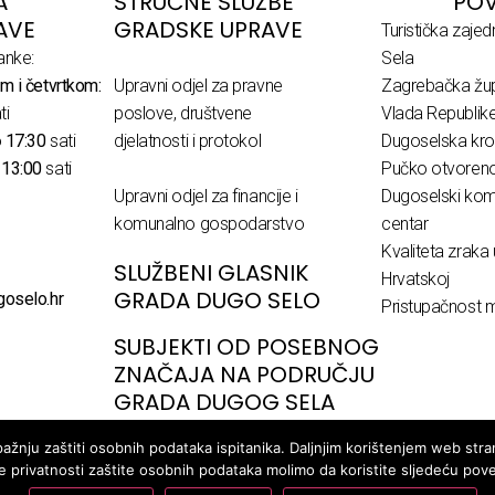
A
STRUČNE SLUŽBE
POV
AVE
GRADSKE UPRAVE
Turistička zaje
anke:
Sela
m i četvrtkom:
Upravni odjel za pravne
Zagrebačka žup
ti
poslove, društvene
Vlada Republik
o
17:30
sati
djelatnosti i protokol
Dugoselska kro
o
13:00
sati
Pučko otvoreno 
Upravni odjel za financije i
Dugoselski komu
komunalno gospodarstvo
centar
Kvaliteta zraka 
SLUŽBENI GLASNIK
Hrvatskoj
GRADA DUGO SELO
goselo.hr
Pristupačnost m
SUBJEKTI OD POSEBNOG
ZNAČAJA NA PODRUČJU
GRADA DUGOG SELA
žnju zaštiti osobnih podataka ispitanika. Daljnjim korištenjem web stran
ke privatnosti zaštite osobnih podataka molimo da koristite sljedeću pov