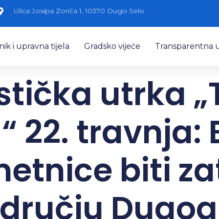
Ulica Josipa Zorića 1, 10370 Dugo Selo
k i upravna tijela
Gradsko vijeće
Transparentna 
istička utrka „
“ 22. travnja: 
etnice biti z
dručju Dugog 