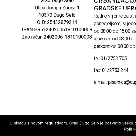
ORGANIZACIJ
Grad Dugo Selo
GRADSKE UPR
Ulica Josipa Zorića 1
10370 Dugo Selo
Radno vrijeme za str
OIB: 25432879214
ponedjeljkom, srijedo
IBAN HR5124020061810100008
od
08:00
do
15:00
sa
žiro račun 2402006-1810100008
utorkom:
od
08:00
d
petkom:
od
08:00
d
tel:
01/2753 705
fax:
01/2753 244
e-mail:
pisarnica@du
U skladu s novom regulativom, Grad Dugo Selo je posvetio veliku pa
Politi