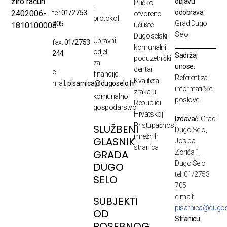
žiro račun
objavu
Pučko
i
odobrava:
2402006-
tel:
01/2753
otvoreno
protokol
Grad Dugo
705
1810100008
učilište
Selo
Dugoselski
Upravni
fax:
01/2753
komunalni i
odjel
244
Sadržaj
poduzetnički
za
unose:
centar
e-
financije
Referent za
Kvaliteta
mail:
pisarnica@dugoselo.hr
i
informatičke
zraka u
komunalno
poslove
Republici
gospodarstvo
Hrvatskoj
Izdavač:
Grad
Pristupačnost
SLUŽBENI
Dugo Selo,
mrežnih
GLASNIK
Josipa
stranica
GRADA
Zorića 1,
Dugo Selo
DUGO
tel: 01/2753
SELO
705
e-mail:
SUBJEKTI
pisarnica@dugos
OD
Stranicu
POSEBNOG