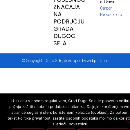
održava:
ZNAČAJA
Carpen
NA
Rebuild d.o.o.
PODRUČJU
GRADA
DUGOG
SELA
© Copyright - Dugo Selo, developed by webpark.pro
U skladu s novom regulativom, Grad Dugo Selo je posvetio veliku
pažnju zaštiti osobnih podataka ispitanika. Daljnjim korištenjem we
stranice suglasni ste s korištenjem kolačića (cookies). Za potpuni
tekst Politike privatnosti zaštite osobnih podataka molimo da koristi
sljedeću poveznicu.