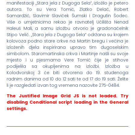
manifestaciji „Stara jela z Dugoga Sela“, izložilo je petero
autora. To su Vera Tomić, Zlatko Delač, Robert
Samardžić, Slavimir Slaviček Šumski i Dragutin Šodec.
Više o umjetnicima rekao je ravnatelj Učilišta Nenad
Haleuš Mali, a samu izložbu otvorio je gradonačelnik
Stipo Velić. „Stara jela z Dugoga Sela“ održana su krajem
kolovoza podno stare crkve na Martin bregu i većina je
izloženih djela inspirirana upravo tim dugoselskim
simbolom. Staromartinska crkva i Martinje našli su svoje
mjesto i u pjesmama Vere Tomić čije je stihove
podijelila sa okupljenima na izložbi. Izložba u
Kolodvorskoj 3 će biti otvorena do 19. studenoga
radnim danima od 10 do 12 sati te od 17 do 19 sati. Želite
li je razgledati izvan tog vremena nazovite 275-0484.
The Justified Image Grid JS is not loaded. Try
disabling Conditional script loading in the General
settings.