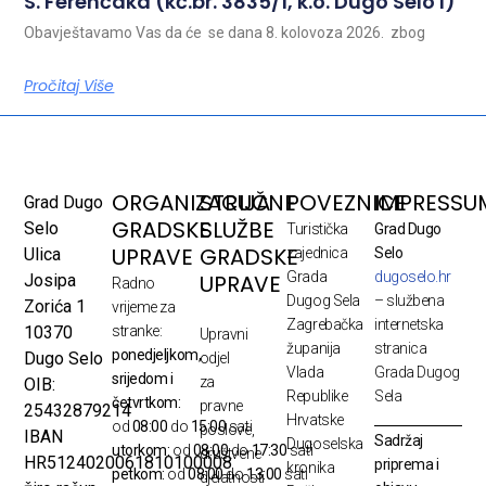
S. Ferenčaka (kč.br. 3835/1, k.o. Dugo Selo I)
Obavještavamo Vas da će se dana 8. kolovoza 2026. zbog
Pročitaj Više
ORGANIZACIJA
STRUČNE
POVEZNICE
IMPRESSU
Grad Dugo
GRADSKE
SLUŽBE
Selo
Turistička
Grad Dugo
UPRAVE
GRADSKE
Ulica
zajednica
Selo
Grada
dugoselo.hr
UPRAVE
Josipa
Radno
Dugog Sela
– službena
Zorića 1
vrijeme za
Zagrebačka
internetska
10370
stranke:
Upravni
županija
stranica
ponedjeljkom,
Dugo Selo
odjel
Vlada
Grada Dugog
srijedom i
za
OIB:
Republike
Sela
četvrtkom:
pravne
25432879214
Hrvatske
od
08:00
do
15:00
sati
poslove,
IBAN
Sadržaj
Dugoselska
utorkom:
od
08:00
do
17:30
sati
društvene
HR5124020061810100008
priprema i
kronika
petkom:
od
08:00
do
13:00
sati
djelatnosti