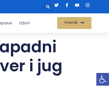
Imenik
uprava
Izbori
zapadni
ver i jug
Op