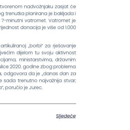
vootvorenom nadvožnjaku zasjat će
 trenutka planirana je bakljada i
ti 7-minutni vatromet. Vatromet je
jednost donacija je više od 1.000
ikuliranoj „borbi“ za rješavanje
većim dijelom tu svoju aktivnost
ijama, ministarstvima, državnim
e ulice 2020. godine zbog problema
va, odgovora da je „danas dan za
e sada trenutno najvažnija stvar;
, poručio je Jurec.
Sljedeće