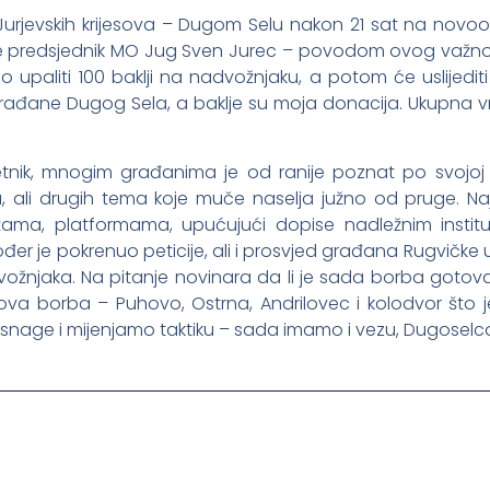
e Jurjevskih krijesova – Dugom Selu nakon 21 sat na no
ljuje predsjednik MO Jug Sven Jurec – povodom ovog važnog
o upaliti 100 baklji na nadvožnjaku, a potom će uslijedi
građane Dugog Sela, a baklje su moja donacija. Ukupna vri
nik, mnogim građanima je od ranije poznat po svojoj art
 ali drugih tema koje muče naselja južno od pruge. Naj
ma, platformama, upućujući dopise nadležnim instituc
akođer je pokrenuo peticije, ali i prosvjed građana Rugvičk
vožnjaka. Na pitanje novinara da li je sada borba goto
nova borba – Puhovo, Ostrna, Andrilovec i kolodvor što j
age i mijenjamo taktiku – sada imamo i vezu, Dugoselca“