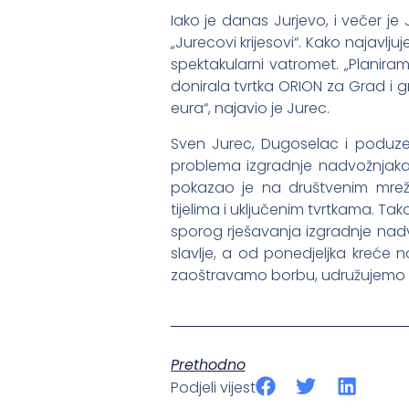
Iako je danas Jurjevo, i večer j
„Jurecovi krijesovi“. Kako najav
spektakularni vatromet. „Planiram
donirala tvrtka ORION za Grad i 
eura“, najavio je Jurec.
Sven Jurec, Dugoselac i poduzet
problema izgradnje nadvožnjaka,
pokazao je na društvenim mreža
tijelima i uključenim tvrtkama. T
sporog rješavanja izgradnje nad
slavlje, a od ponedjeljka kreće 
zaoštravamo borbu, udružujemo sn
Prethodno
Podjeli vijest