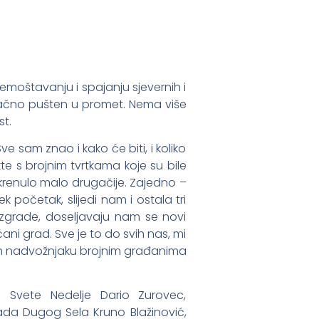
moštavanju i spajanju sjevernih i
onačno pušten u promet. Nema više
st.
 sam znao i kako će biti, i koliko
e s brojnim tvrtkama koje su bile
krenulo malo drugačije. Zajedno –
 početak, slijedi nam i ostala tri
 zgrade, doseljavaju nam se novi
ni grad. Sve je to do svih nas, mi
vom nadvožnjaku brojnim građanima
 Svete Nedelje Dario Zurovec,
da Dugog Sela Kruno Blažinović,