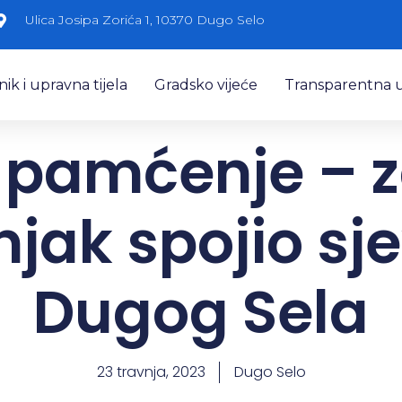
Ulica Josipa Zorića 1, 10370 Dugo Selo
k i upravna tijela
Gradsko vijeće
Transparentna 
 pamćenje – 
ak spojio sje
Dugog Sela
23 travnja, 2023
Dugo Selo