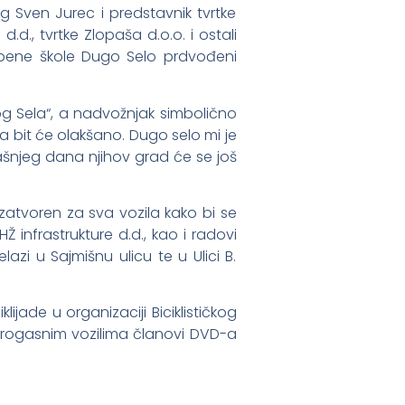
g Sven Jurec i predstavnik tvrtke
., tvrtke Zlopaša d.o.o. i ostali
azbene škole Dugo Selo prdvođeni
og Sela“, a nadvožnjak simbolično
 bit će olakšano. Dugo selo mi je
ašnjeg dana njihov grad će se još
 zatvoren za sva vozila kako bi se
 infrastrukture d.d., kao i radovi
azi u Sajmišnu ulicu te u Ulici B.
jade u organizaciji Biciklističkog
atrogasnim vozilima članovi DVD-a