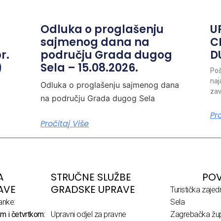
Odluka o proglašenju
U
sajmenog dana na
C
r.
području Grada dugog
D
)
Sela – 15.08.2026.
Poš
naj
Odluka o proglašenju sajmenog dana
zav
na području Grada dugog Sela
Pr
Pročitaj Više
A
STRUČNE SLUŽBE
POV
AVE
GRADSKE UPRAVE
Turistička zaje
anke:
Sela
m i četvrtkom:
Upravni odjel za pravne
Zagrebačka žup