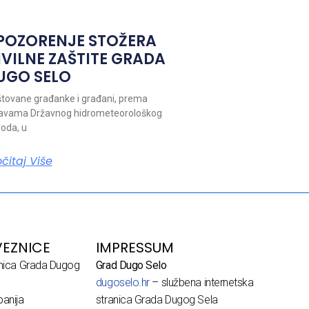
POZORENJE STOŽERA
IVILNE ZAŠTITE GRADA
UGO SELO
tovane građanke i građani, prema
avama Državnog hidrometeorološkog
oda, u
očitaj Više
EZNICE
IMPRESSUM
dnica Grada Dugog
Grad Dugo Selo
dugoselo.hr
– službena internetska
anija
stranica Grada Dugog Sela