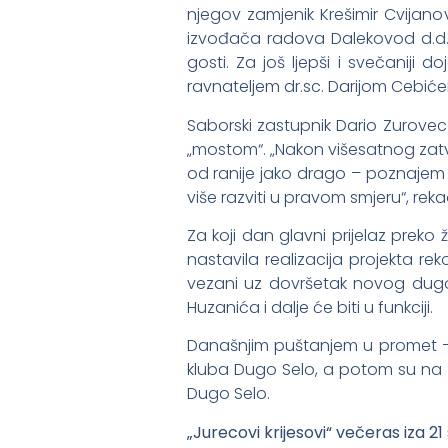
njegov zamjenik Krešimir Cvijano
izvođača radova Dalekovod d.d. S
gosti. Za još ljepši i svečanij
ravnateljem dr.sc. Darijom Cebić
Saborski zastupnik Dario Zurovec
„mostom“. „Nakon višesatnog zatv
od ranije jako drago – poznajem 
više razviti u pravom smjeru“, rek
Za koji dan glavni prijelaz preko
nastavila realizacija projekta re
vezani uz dovršetak novog dugosel
Huzanića i dalje će biti u funkciji.
Današnjim puštanjem u promet – na
kluba Dugo Selo, a potom su na m
Dugo Selo.
„Jurecovi krijesovi“ večeras iza 2