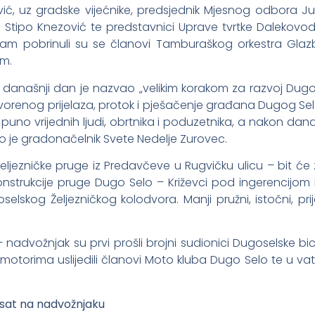
vić, uz gradske vijećnike, predsjednik Mjesnog odbora Ju
tipo Knezović te predstavnici Uprave tvrtke Dalekovod d.d
i dojam pobrinuli su se članovi Tamburaškog orkestra Gl
em.
 današnji dan je nazvao „velikim korakom za razvoj Dug
orenog prijelaza, protok i pješačenje građana Dugog Sela
puno vrijednih ljudi, obrtnika i poduzetnika, a nakon dan
ao je gradonačelnik Svete Nedelje Zurovec.
 željezničke pruge iz Predavčeve u Rugvičku ulicu – bit će
konstrukcije pruge Dugo Selo – Križevci pod ingerencijom HŽ
skog Željezničkog kolodvora. Manji pružni, istočni, prijel
dvožnjak su prvi prošli brojni sudionici Dugoselske bicikli
otorima uslijedili članovi Moto kluba Dugo Selo te u v
1 sat na nadvožnjaku