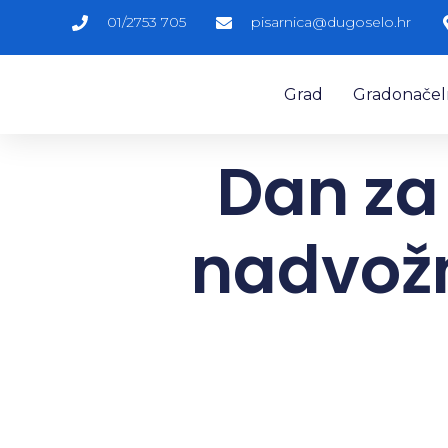
01/2753 705
pisarnica@dugoselo.hr
Grad
Gradonačelni
Dan za
nadvožnj