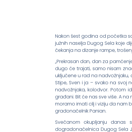
Nakon šest godina od početka sam
južnih naselja Dugog Sela koje d
čekanja na dizanje rampe, trošenj
„Prekrasan dan, dan za pamćenje“,
dugo će trajati, samo nisam znao
uključene u rad na nadvožnjaku, 
Stipe, Sven i ja – svako na svoj 
nadvožnjaka, kolodvor. Potom id
građani. Bit će nas sve više. A n
moramo imati cilj i viziju da na
gradonačelnik Panian.
Svečanom okupljanju danas su
dogradonačelnica Dugog Sela Ja