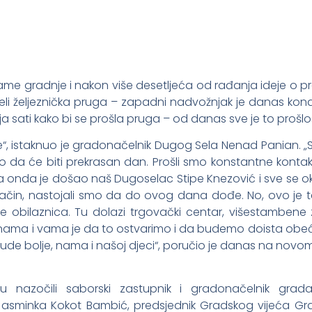
e gradnje i nakon više desetljeća od rađanja ideje o pre
ijeli željeznička pruga – zapadni nadvožnjak je danas k
a sati kako bi se prošla pruga – od danas sve je to prošlo
 istaknuo je gradonačelnik Dugog Sela Nenad Panian. „Sve
 da će biti prekrasan dan. Prošli smo konstantne kontakt
a onda je došao naš Dugoselac Stipe Knezović i sve se o
način, nastojali smo da do ovog dana dođe. No, ovo je tek
e obilaznica. Tu dolazi trgovački centar, višestambene
a nama i vama je da to ostvarimo i da budemo doista obeća
m bude bolje, nama i našoj djeci“, poručio je danas na no
 nazočili saborski zastupnik i gradonačelnik grada
sminka Kokot Bambić, predsjednik Gradskog vijeća Gra