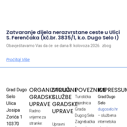
Zatvaranje dijela nerazvrstane ceste u Ulici
S. Ferenčaka (kč.br. 3835/1, k.o. Dugo Selo I)
Obavještavamo Vas da će se dana 8. kolovoza 2026. zbog
Pročitaj Više
ORGANIZACIJA
STRUČNE
POVEZNICE
IMPRESSU
Grad Dugo
GRADSKE
SLUŽBE
Selo
Turistička
Grad Dugo
UPRAVE
GRADSKE
Ulica
zajednica
Selo
Grada
dugoselo.hr
UPRAVE
Josipa
Radno
Dugog Sela
– službena
Zorića 1
vrijeme za
Zagrebačka
internetska
10370
stranke:
Upravni