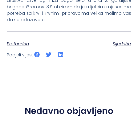
društva Crvenog križa Dugo Selo, u Ulici 2. gardijske
brigade Gromovi 3.S obzirom da je u ljetnim mjesecima
potreba za krvi i krvnim pripravcima velika molimo vas
da se odazovete.
Prethodno
Sljedeće
Podjeli vijest
Nedavno objavljeno