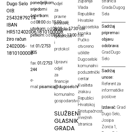
županija
stranica
ponedjeljkom,
Dugo Selo
odjel
Vlada
Grada Dugog
srijedom i
za
OIB:
Republike
Sela
četvrtkom:
pravne
25432879214
Hrvatske
od
08:00
do
15:00
sati
poslove,
IBAN
Sadržaj
Dugoselska
utorkom:
od
08:00
do
17:30
sati
društvene
HR5124020061810100008
priprema i
kronika
petkom:
od
08:00
do
13:00
sati
djelatnosti
žiro račun
objavu
Pučko
i
odobrava:
2402006-
tel:
01/2753
otvoreno
protokol
Grad Dugo
705
1810100008
učilište
Selo
Dugoselski
Upravni
fax:
01/2753
komunalni i
odjel
244
Sadržaj
poduzetnički
za
unose:
centar
e-
financije
Referent za
Kvaliteta
mail:
pisarnica@dugoselo.hr
i
informatičke
zraka u
komunalno
poslove
Republici
gospodarstvo
Hrvatskoj
Izdavač:
Grad
Pristupačnost
SLUŽBENI
Dugo Selo,
mrežnih
GLASNIK
Josipa
stranica
GRADA
Zorića 1,