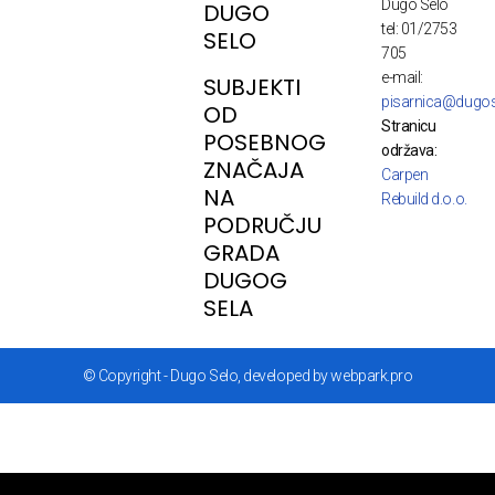
Dugo Selo
DUGO
tel: 01/2753
SELO
705
e-mail:
SUBJEKTI
pisarnica@dugos
OD
Stranicu
POSEBNOG
održava:
ZNAČAJA
Carpen
NA
Rebuild d.o.o.
PODRUČJU
GRADA
DUGOG
SELA
© Copyright - Dugo Selo, developed by webpark.pro