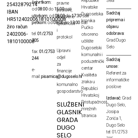
Republike
Sela
četvrtkom:
pravne
25432879214
Hrvatske
od
08:00
do
15:00
sati
poslove,
IBAN
Sadržaj
Dugoselska
utorkom:
od
08:00
do
17:30
sati
društvene
HR5124020061810100008
priprema i
kronika
petkom:
od
08:00
do
13:00
sati
djelatnosti
žiro račun
objavu
Pučko
i
odobrava:
2402006-
tel:
01/2753
otvoreno
protokol
Grad Dugo
705
1810100008
učilište
Selo
Dugoselski
Upravni
fax:
01/2753
komunalni i
odjel
244
Sadržaj
poduzetnički
za
unose:
centar
e-
financije
Referent za
Kvaliteta
mail:
pisarnica@dugoselo.hr
i
informatičke
zraka u
komunalno
poslove
Republici
gospodarstvo
Hrvatskoj
Izdavač:
Grad
Pristupačnost
SLUŽBENI
Dugo Selo,
mrežnih
GLASNIK
Josipa
stranica
GRADA
Zorića 1,
Dugo Selo
DUGO
tel: 01/2753
SELO