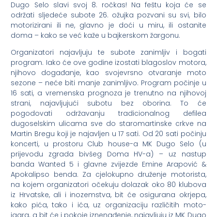
Dugo Selo slavi svoj 8. ročkas! Na feštu koja će se
održati sljedeće subote 26. ožujka pozvani su svi, bilo
motorizirani ili ne, glavno je doći u miru, ili ostanite
doma – kako se već kaže u bajkerskom žargonu.
Organizatori najavljuju te subote zanimljiv i bogati
program. Iako će ove godine izostati blagoslov motora,
njihovo događanje, kao svojevrsno otvaranje moto
sezone – neće biti manje zanimljivo. Program počinje u
16 sati, a vremenska prognoza je trenutno na njihovoj
strani, najavljujući subotu bez oborina. To će
pogodovati održavanju tradicionalnog defilea
dugoselskim ulicama sve do staromartinske crkve na
Martin Bregu koji je najavljen u 17 sati. Od 20 sati počinju
koncerti, u prostoru Club house-a MK Dugo Selo (u
prijevodu zgrada bivšeg Doma HV-a) – uz nastup
banda Wanted 5 i glavne zvijezde Emine Arapović &
Apokalipso benda. Za cjelokupno druženje motorista,
na kojem organizatori očekuju dolazak oko 80 klubova
iz Hrvatske, ali i inozemstva, bit će osigurana okrjepa,
kako pića, tako i ića, uz organizaciju različitih moto-
igara, a bit će i pokoje iznenađenje, najavljuju iz MK Dugo