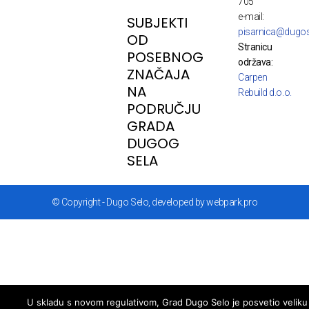
705
e-mail:
SUBJEKTI
pisarnica@dugos
OD
Stranicu
POSEBNOG
održava:
ZNAČAJA
Carpen
NA
Rebuild d.o.o.
PODRUČJU
GRADA
DUGOG
SELA
© Copyright - Dugo Selo, developed by webpark.pro
U skladu s novom regulativom, Grad Dugo Selo je posvetio veliku