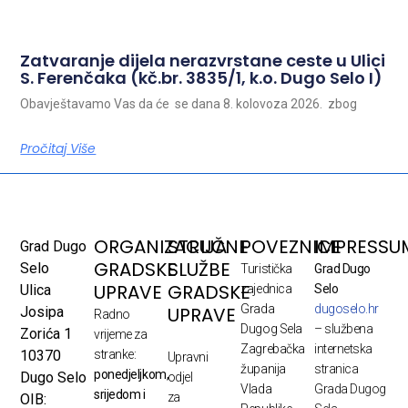
Zatvaranje dijela nerazvrstane ceste u Ulici
S. Ferenčaka (kč.br. 3835/1, k.o. Dugo Selo I)
Obavještavamo Vas da će se dana 8. kolovoza 2026. zbog
Pročitaj Više
ORGANIZACIJA
STRUČNE
POVEZNICE
IMPRESSU
Grad Dugo
GRADSKE
SLUŽBE
Selo
Turistička
Grad Dugo
UPRAVE
GRADSKE
Ulica
zajednica
Selo
Grada
dugoselo.hr
UPRAVE
Josipa
Radno
Dugog Sela
– službena
Zorića 1
vrijeme za
Zagrebačka
internetska
10370
stranke:
Upravni
županija
stranica
ponedjeljkom,
Dugo Selo
odjel
Vlada
Grada Dugog
srijedom i
za
OIB: