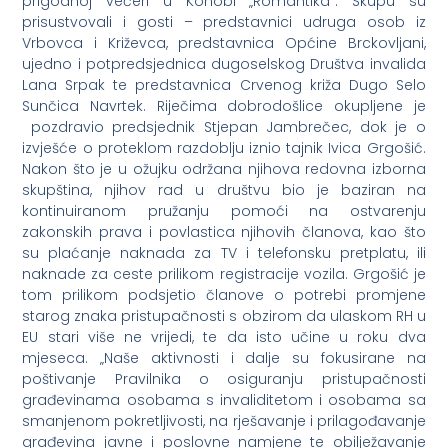
prigodnoj večeri u Konobi „Romantika“. Skupu su
prisustvovali i gosti – predstavnici udruga osob iz
Vrbovca i Križevca, predstavnica Općine Brckovljani,
ujedno i potpredsjednica dugoselskog Društva invalida
Lana Srpak te predstavnica Crvenog križa Dugo Selo
Sunčica Navrtek. Riječima dobrodošlice okupljene je
pozdravio predsjednik Stjepan Jambrečec, dok je o
izvješće o proteklom razdoblju iznio tajnik Ivica Grgošić.
Nakon što je u ožujku održana njihova redovna izborna
skupština, njihov rad u društvu bio je baziran na
kontinuiranom pružanju pomoći na ostvarenju
zakonskih prava i povlastica njihovih članova, kao što
su plaćanje naknada za TV i telefonsku pretplatu, ili
naknade za ceste prilikom registracije vozila. Grgošić je
tom prilikom podsjetio članove o potrebi promjene
starog znaka pristupačnosti s obzirom da ulaskom RH u
EU stari više ne vrijedi, te da isto učine u roku dva
mjeseca. „Naše aktivnosti i dalje su fokusirane na
poštivanje Pravilnika o osiguranju pristupačnosti
građevinama osobama s invaliditetom i osobama sa
smanjenom pokretljivosti, na rješavanje i prilagođavanje
građevina javne i poslovne namjene te obilježavanje