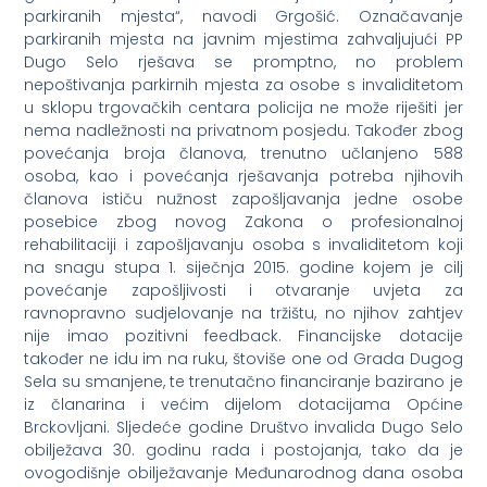
parkiranih mjesta“, navodi Grgošić. Označavanje
parkiranih mjesta na javnim mjestima zahvaljujući PP
Dugo Selo rješava se promptno, no problem
nepoštivanja parkirnih mjesta za osobe s invaliditetom
u sklopu trgovačkih centara policija ne može riješiti jer
nema nadležnosti na privatnom posjedu. Također zbog
povećanja broja članova, trenutno učlanjeno 588
osoba, kao i povećanja rješavanja potreba njihovih
članova ističu nužnost zapošljavanja jedne osobe
posebice zbog novog Zakona o profesionalnoj
rehabilitaciji i zapošljavanju osoba s invaliditetom koji
na snagu stupa 1. siječnja 2015. godine kojem je cilj
povećanje zapošljivosti i otvaranje uvjeta za
ravnopravno sudjelovanje na tržištu, no njihov zahtjev
nije imao pozitivni feedback. Financijske dotacije
također ne idu im na ruku, štoviše one od Grada Dugog
Sela su smanjene, te trenutačno financiranje bazirano je
iz članarina i većim dijelom dotacijama Općine
Brckovljani. Sljedeće godine Društvo invalida Dugo Selo
obilježava 30. godinu rada i postojanja, tako da je
ovogodišnje obilježavanje Međunarodnog dana osoba