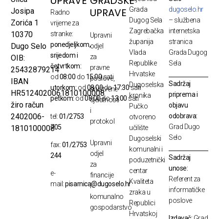
UPRAVE
GRADSKE
Grada
dugoselo.hr
UPRAVE
Josipa
Radno
Dugog Sela
– službena
Zorića 1
vrijeme za
Zagrebačka
internetska
10370
stranke:
Upravni
županija
stranica
ponedjeljkom,
Dugo Selo
odjel
Vlada
Grada Dugog
srijedom i
za
OIB:
Republike
Sela
četvrtkom:
pravne
25432879214
Hrvatske
od
08:00
do
15:00
sati
poslove,
IBAN
Sadržaj
Dugoselska
utorkom:
od
08:00
do
17:30
sati
društvene
HR5124020061810100008
priprema i
kronika
petkom:
od
08:00
do
13:00
sati
djelatnosti
žiro račun
objavu
Pučko
i
odobrava:
2402006-
tel:
01/2753
otvoreno
protokol
Grad Dugo
705
1810100008
učilište
Selo
Dugoselski
Upravni
fax:
01/2753
komunalni i
odjel
244
Sadržaj
poduzetnički
za
unose:
centar
e-
financije
Referent za
Kvaliteta
mail:
pisarnica@dugoselo.hr
i
informatičke
zraka u
komunalno
poslove
Republici
gospodarstvo
Hrvatskoj
Izdavač:
Grad