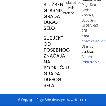
Pristupačnost
SLUŽBENI
Dugo Selo,
mrežnih
GLASNIK
Josipa
stranica
GRADA
Zorića 1,
Dugo Selo
DUGO
tel: 01/2753
SELO
705
e-mail:
SUBJEKTI
pisarnica@dugos
OD
Stranicu
POSEBNOG
održava:
ZNAČAJA
Carpen
NA
Rebuild d.o.o.
PODRUČJU
GRADA
DUGOG
SELA
© Copyright - Dugo Selo, developed by webpark.pro