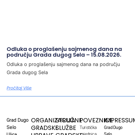
Odluka o proglašenju sajmenog dana na
području Grada dugog Sela – 15.08.2026.
Odluka o proglašenju sajmenog dana na području
Grada dugog Sela
Pročitaj Više
ORGANIZACIJA
STRUČNE
POVEZNICE
IMPRESSU
Grad Dugo
GRADSKE
SLUŽBE
Selo
Turistička
Grad Dugo
Ulica
zajednica
Selo