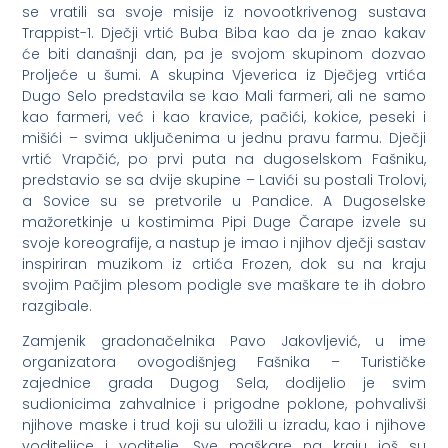
se vratili sa svoje misije iz novootkrivenog sustava
Trappist-1. Dječji vrtić Buba Biba kao da je znao kakav
će biti današnji dan, pa je svojom skupinom dozvao
Proljeće u šumi. A skupina Vjeverica iz Dječjeg vrtića
Dugo Selo predstavila se kao Mali farmeri, ali ne samo
kao farmeri, već i kao kravice, pačići, kokice, peseki i
mišići – svima uključenima u jednu pravu farmu. Dječji
vrtić Vrapčić, po prvi puta na dugoselskom Fašniku,
predstavio se sa dvije skupine – Lavići su postali Trolovi,
a Sovice su se pretvorile u Pandice. A Dugoselske
mažoretkinje u kostimima Pipi Duge Čarape izvele su
svoje koreografije, a nastup je imao i njihov dječji sastav
inspiriran muzikom iz crtića Frozen, dok su na kraju
svojim Pačjim plesom podigle sve maškare te ih dobro
razgibale.
Zamjenik gradonačelnika Pavo Jakovljević, u ime
organizatora ovogodišnjeg Fašnika – Turističke
zajednice grada Dugog Sela, dodijelio je svim
sudionicima zahvalnice i prigodne poklone, pohvalivši
njihove maske i trud koji su uložili u izradu, kao i njihove
voditeljice i voditelje. Sve maškare na kraju još su