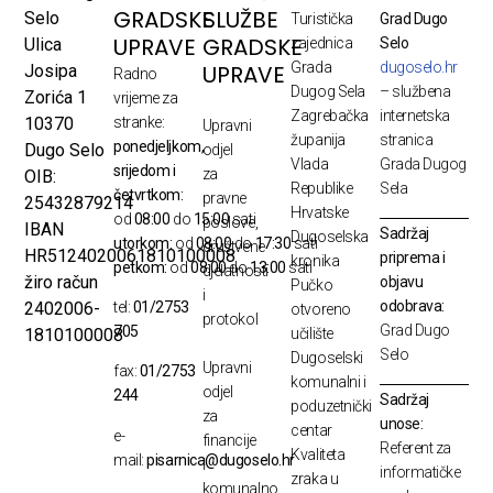
GRADSKE
SLUŽBE
Selo
Turistička
Grad Dugo
UPRAVE
GRADSKE
Ulica
zajednica
Selo
Grada
dugoselo.hr
UPRAVE
Josipa
Radno
Dugog Sela
– službena
Zorića 1
vrijeme za
Zagrebačka
internetska
10370
stranke:
Upravni
županija
stranica
ponedjeljkom,
Dugo Selo
odjel
Vlada
Grada Dugog
srijedom i
za
OIB:
Republike
Sela
četvrtkom:
pravne
25432879214
Hrvatske
od
08:00
do
15:00
sati
poslove,
IBAN
Sadržaj
Dugoselska
utorkom:
od
08:00
do
17:30
sati
društvene
HR5124020061810100008
priprema i
kronika
petkom:
od
08:00
do
13:00
sati
djelatnosti
žiro račun
objavu
Pučko
i
odobrava:
2402006-
tel:
01/2753
otvoreno
protokol
Grad Dugo
705
1810100008
učilište
Selo
Dugoselski
Upravni
fax:
01/2753
komunalni i
odjel
244
Sadržaj
poduzetnički
za
unose:
centar
e-
financije
Referent za
Kvaliteta
mail:
pisarnica@dugoselo.hr
i
informatičke
zraka u
komunalno