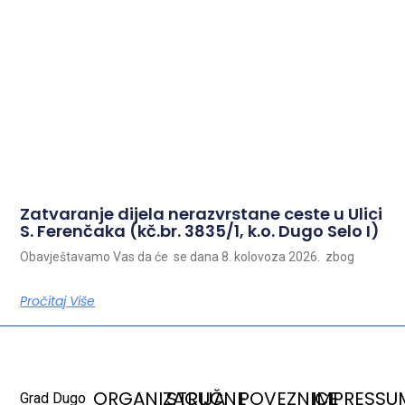
Zatvaranje dijela nerazvrstane ceste u Ulici
S. Ferenčaka (kč.br. 3835/1, k.o. Dugo Selo I)
Obavještavamo Vas da će se dana 8. kolovoza 2026. zbog
Pročitaj Više
ORGANIZACIJA
STRUČNE
POVEZNICE
IMPRESSU
Grad Dugo