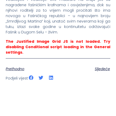
nagrađene fašničkim krafnama i osvježenjima, dok su
njihovi roditelji za to vrijem mogli pročitati što ima
novoga u Fašničkog republici – u najnovijem broju
„Smrdljivog Martina“ koji, unatoč svim neverama koji ga
tuku, izlazi svake godine u kontinuitetu održavajući
Fašnik u Dugom Selu – živim.
The Justified Image Grid JS is not loaded. Try
disabling Conditional script loading in the General
settings.
Prethodno
Sljedeće
Podjeli vijest