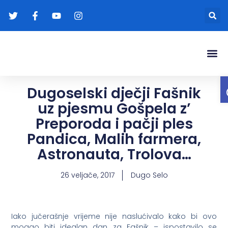
Gradonače
Transparentna
Dugoselski dječji Fašnik
uz pjesmu Gošpela z’
Preporoda i pačji ples
Pandica, Malih farmera,
Astronauta, Trolova…
26 veljače, 2017
Dugo Selo
Iako jučerašnje vrijeme nije naslućivalo kako bi ovo
mogao biti idealan dan za Fašnik – ispostavilo se