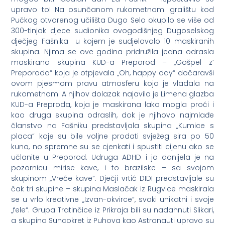
upravo to! Na osunčanom rukometnom igralištu kod
Pučkog otvorenog učilišta Dugo Selo okupilo se više od
300-tinjak djece sudionika ovogodišnjeg Dugoselskog
dječjeg Fašnika u kojem je sudjelovalo 10 maskiranih
skupina. Njima se ove godina pridružila jedna odrasla
maskirana skupina KUD-a Preporod – „Gošpel z’
Preporoda“ koja je otpjevala „Oh, happy day“ dočaravši
ovom pjesmom pravu atmosferu koja je vladala na
rukometnom. A njihov dolazak najavila je Limena glazba
KUD-a Preproda, koja je maskirana lako mogla proći i
kao druga skupina odraslih, dok je njihovo najmlađe
članstvo na Fašniku predstavljala skupina „Kumice s
placa“ koje su bile voljne prodati svježeg sira po 50
kuna, no spremne su se cjenkati i spustiti cijenu ako se
učlanite u Preporod. Udruga ADHD i ja donijela je na
pozornicu mirise kave, i to brazilske – sa svojom
skupinom „Vreće kave“. Dječji vrtić DIDI predstavljale su
čak tri skupine – skupina Maslačak iz Rugvice maskirala
se u vrlo kreativne „Izvan-okvirce“, svaki unikatni i svoje
„fele“. Grupa Tratinčice iz Prikraja bili su nadahnuti Slikari,
a skupina Suncokret iz Puhova kao Astronauti upravo su