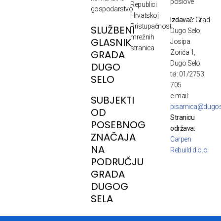
poslove
Republici
gospodarstvo
Hrvatskoj
Izdavač:
Grad
Pristupačnost
SLUŽBENI
Dugo Selo,
mrežnih
GLASNIK
Josipa
stranica
GRADA
Zorića 1,
Dugo Selo
DUGO
tel: 01/2753
SELO
705
e-mail:
SUBJEKTI
pisarnica@dugos
OD
Stranicu
POSEBNOG
održava:
ZNAČAJA
Carpen
NA
Rebuild d.o.o.
PODRUČJU
GRADA
DUGOG
SELA