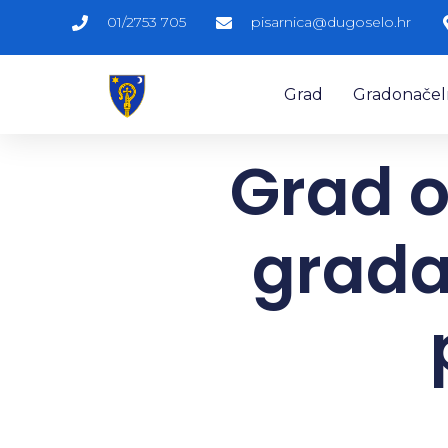
01/2753 705
pisarnica@dugoselo.hr
Grad
Gradonačelni
Grad o
grada