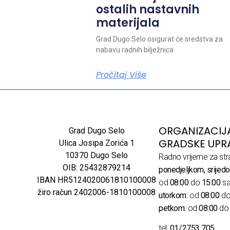
ostalih nastavnih
materijala
Grad Dugo Selo osigurat će sredstva za
nabavu radnih bilježnica
Pročitaj Više
ORGANIZACIJ
Grad Dugo Selo
GRADSKE UPR
Ulica Josipa Zorića 1
10370 Dugo Selo
Radno vrijeme za str
OIB: 25432879214
ponedjeljkom, srijedo
IBAN HR5124020061810100008
od
08:00
do
15:00
sa
žiro račun 2402006-1810100008
utorkom:
od
08:00
d
petkom:
od
08:00
d
tel:
01/2753 705