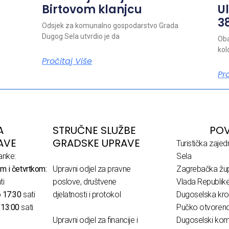
Birtovom klanjcu
Ul
38
Odsjek za komunalno gospodarstvo Grada
Dugog Sela utvrdio je da
Oba
kol
Pročitaj Više
Pr
A
STRUČNE SLUŽBE
POV
AVE
GRADSKE UPRAVE
Turistička zaje
anke:
Sela
m i četvrtkom:
Upravni odjel za pravne
Zagrebačka žup
ti
poslove, društvene
Vlada Republik
o
17:30
sati
djelatnosti i protokol
Dugoselska kro
o
13:00
sati
Pučko otvoreno 
Upravni odjel za financije i
Dugoselski komu