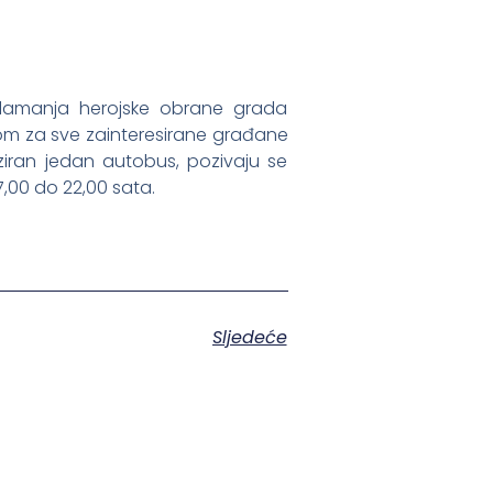
slamanja herojske obrane grada
m za sve zainteresirane građane
ziran jedan autobus, pozivaju se
7,00 do 22,00 sata.
Sljedeće