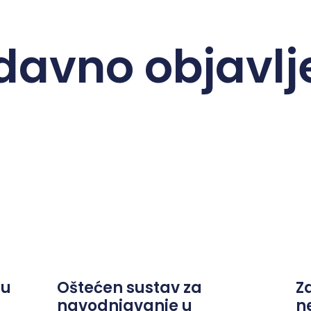
davno objavlj
ju
Oštećen sustav za
Z
navodnjavanje u
n