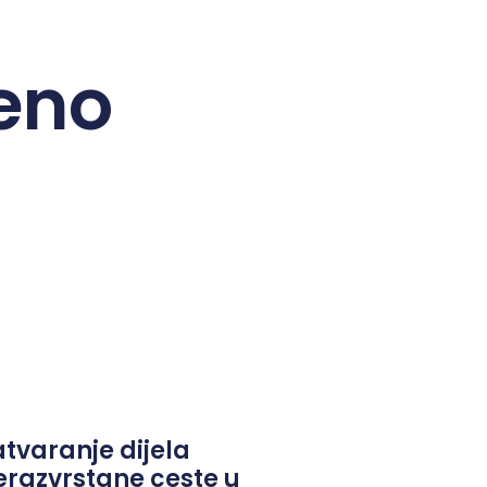
eno
atvaranje dijela
erazvrstane ceste u