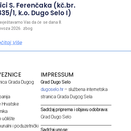
ici S. Ferenčaka (kč.br.
35/1, k.o. Dugo Selo I)
vještavamo Vas da će se dana 8.
ovoza 2026. zbog
očitaj Više
EZNICE
IMPRESSUM
dnica Grada Dugog
Grad Dugo Selo
dugoselo.hr
– službena internetska
anija
stranica Grada Dugog Sela
e Hrvatske
Sadržaj priprema i objavu odobrava:
nika
Grad Dugo Selo
učilište
nalni i poduzetnički
Sadržaj unose: