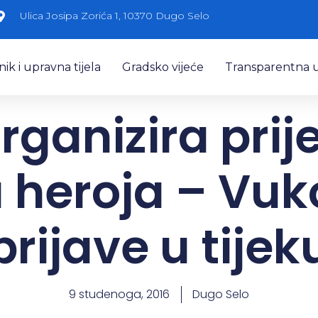
Ulica Josipa Zorića 1, 10370 Dugo Selo
k i upravna tijela
Gradsko vijeće
Transparentna 
rganizira prij
 heroja – Vuk
prijave u tijek
9 studenoga, 2016
Dugo Selo