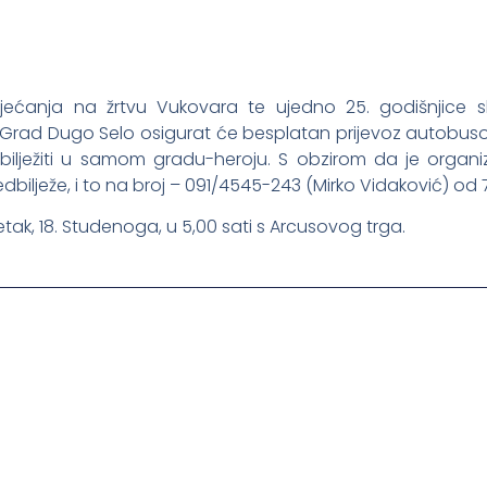
ćanja na žrtvu Vukovara te ujedno 25. godišnjice 
Grad Dugo Selo osigurat će besplatan prijevoz autobuso
bilježiti u samom gradu-heroju. S obzirom da je organi
edbilježe, i to na broj – 091/4545-243 (Mirko Vidaković) od 
tak, 18. Studenoga, u 5,00 sati s Arcusovog trga.