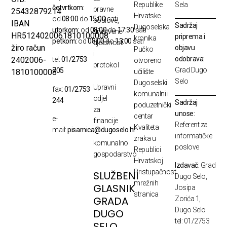
Republike
Sela
četvrtkom:
pravne
25432879214
Hrvatske
od
08:00
do
15:00
sati
poslove,
IBAN
Sadržaj
Dugoselska
utorkom:
od
08:00
do
17:30
sati
društvene
HR5124020061810100008
priprema i
kronika
petkom:
od
08:00
do
13:00
sati
djelatnosti
žiro račun
objavu
Pučko
i
odobrava:
2402006-
tel:
01/2753
otvoreno
protokol
Grad Dugo
705
1810100008
učilište
Selo
Dugoselski
Upravni
fax:
01/2753
komunalni i
odjel
244
Sadržaj
poduzetnički
za
unose:
centar
e-
financije
Referent za
Kvaliteta
mail:
pisarnica@dugoselo.hr
i
informatičke
zraka u
komunalno
poslove
Republici
gospodarstvo
Hrvatskoj
Izdavač:
Grad
Pristupačnost
SLUŽBENI
Dugo Selo,
mrežnih
GLASNIK
Josipa
stranica
GRADA
Zorića 1,
Dugo Selo
DUGO
tel: 01/2753
SELO