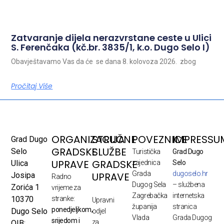
Zatvaranje dijela nerazvrstane ceste u Ulici
S. Ferenčaka (kč.br. 3835/1, k.o. Dugo Selo I)
Obavještavamo Vas da će se dana 8. kolovoza 2026. zbog
Pročitaj Više
ORGANIZACIJA
STRUČNE
POVEZNICE
IMPRESSU
Grad Dugo
GRADSKE
SLUŽBE
Selo
Turistička
Grad Dugo
UPRAVE
GRADSKE
Ulica
zajednica
Selo
Grada
dugoselo.hr
UPRAVE
Josipa
Radno
Dugog Sela
– službena
Zorića 1
vrijeme za
Zagrebačka
internetska
10370
stranke:
Upravni
županija
stranica
ponedjeljkom,
Dugo Selo
odjel
Vlada
Grada Dugog
srijedom i
za
OIB: