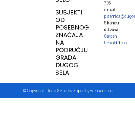
705
e-mail:
SUBJEKTI
pisarnica@dugos
OD
Stranicu
POSEBNOG
održava:
ZNAČAJA
Carpen
NA
Rebuild d.o.o.
PODRUČJU
GRADA
DUGOG
SELA
© Copyright - Dugo Selo, developed by webpark.pro