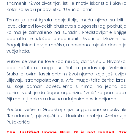
znameniti “Život životinja”, isti je motiv iskoristio i Slavko
Kolar za svoju pripovijetku “U vučjoj jami”.
Tema je zaintrigirala posjetitelje, među njima su bili i
lovci, članovi lovačkih društava s dugoselskog područja
kojima je zahvaljeno na suradnji. Predstavljanje knjige
popratila je izložba prepariranih životinja. Izloženi su
čagalj, lisica i divlja mačka, a posebno mjesto dobila je
vučja koža.
Vukovi se više ne love kao nekad, danas su u Hrvatskoj
pod zaštitom, moglo se čuti u predavanju Velimira
Sruka o ovim fascinantnim životinjama koje još uvijek
ulijevaju strahopoštovanje. Alfa mužjak/alfa ženka izrazi
su koje odmah povezujemo s njima, no jedna od
zanimljivosti je da čopor organizira “vrtić” za pomladak
čiji roditelji odlaze u lov na udaljenim destinacijama.
Poučnu večer u Gradskoj knjižnici glazbeno su uokvirile
“Koledarice”, pjevajući uz klavirsku pratnju Ambrozija
Pušakarića.
The Justified Image Grid JS is not loaded. Try