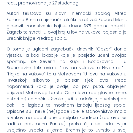
redu, promovirana je 27.studenog.
Autori tekstova su slavni njemački zoolog Alfred
Edmund Brehm i njemački afrički istraživač Eduard Mohr,
glasoviti znanstvenici koji su davne 1871. godine posjetili
Zagreb te svratili u ovaj kraj u lov na vukove, pojasnio je
urednik knjige Predrag Topić.
O tome je ugledni zagrebački dnevnik “Obzor” donio
vjesticu, a kao lokacije koje je posjetio učeni dvojac
spominju se Severin na Kupi i Božjakovina. I u
Brehmovim tekstovima “Lov na vukove u Hrvatskoj” i
“Hajka na vukove” te u Mohrovom “U lovu na vukove u
Hrvatskoj” slikovito je opisan tijek lova. Treba
napomenuti kako je ovdje, po prvi puta, objavljen
prijevod Mohrovog teksta. Osim lova kao glavne teme,
autori pišu o načinu života ljudi u tadašnjoj Hrvatskoj pa
čak i o izgledu te modnom izričaju ljepšeg spola.
Opisane su i neke (ne)zgode koje je stanovništvo imalo
s vukovima poput one o seljaku Fundecu (zapravo se
radi o prezimenu Funtek) preko čijih se leđa zvijer
uspješno uspela iz jame. Brehm je to uvrstio u svoj