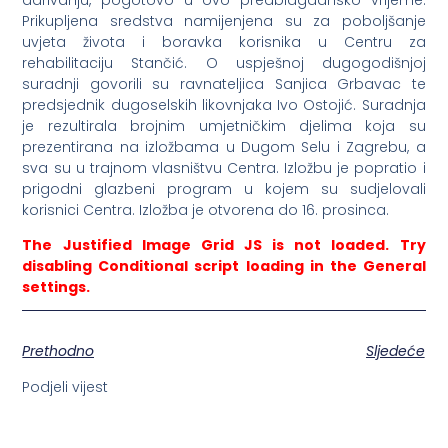
Prikupljena sredstva namijenjena su za poboljšanje
uvjeta života i boravka korisnika u Centru za
rehabilitaciju Stančić. O uspješnoj dugogodišnjoj
suradnji govorili su ravnateljica Sanjica Grbavac te
predsjednik dugoselskih likovnjaka Ivo Ostojić. Suradnja
je rezultirala brojnim umjetničkim djelima koja su
prezentirana na izložbama u Dugom Selu i Zagrebu, a
sva su u trajnom vlasništvu Centra. Izložbu je popratio i
prigodni glazbeni program u kojem su sudjelovali
korisnici Centra. Izložba je otvorena do 16. prosinca.
The Justified Image Grid JS is not loaded. Try
disabling Conditional script loading in the General
settings.
Prethodno
Sljedeće
Podjeli vijest