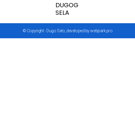
DUGOG
SELA
© Copyright - Dugo Selo, developed by webpark.pro