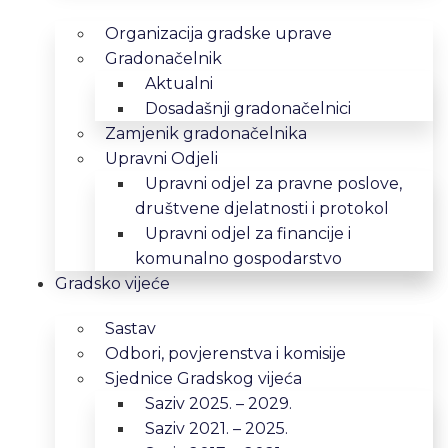
Organizacija gradske uprave
Gradonačelnik
Aktualni
Dosadašnji gradonačelnici
Zamjenik gradonačelnika
Upravni Odjeli
Upravni odjel za pravne poslove,
društvene djelatnosti i protokol
Upravni odjel za financije i
komunalno gospodarstvo
Gradsko vijeće
Sastav
Odbori, povjerenstva i komisije
Sjednice Gradskog vijeća
Saziv 2025. – 2029.
Saziv 2021. – 2025.