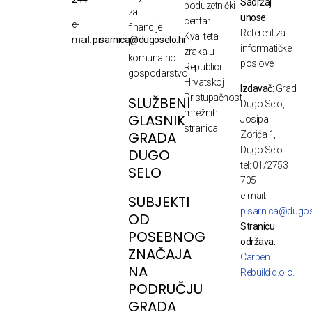
Sadržaj
poduzetnički
za
unose:
centar
e-
financije
Referent za
Kvaliteta
mail:
pisarnica@dugoselo.hr
i
informatičke
zraka u
komunalno
poslove
Republici
gospodarstvo
Hrvatskoj
Izdavač:
Grad
Pristupačnost
SLUŽBENI
Dugo Selo,
mrežnih
GLASNIK
Josipa
stranica
GRADA
Zorića 1,
Dugo Selo
DUGO
tel: 01/2753
SELO
705
e-mail:
SUBJEKTI
pisarnica@dugos
OD
Stranicu
POSEBNOG
održava:
ZNAČAJA
Carpen
NA
Rebuild d.o.o.
PODRUČJU
GRADA