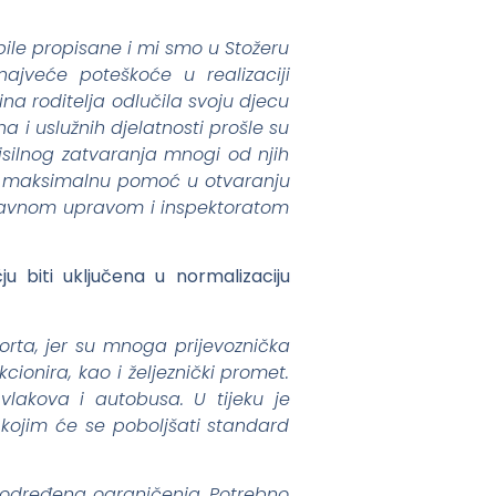
bile propisane i mi smo u Stožeru
ajveće poteškoće u realizaciji
na roditelja odlučila svoju djecu
na i uslužnih djelatnosti prošle su
risilnog zatvaranja mnogi od njih
dao maksimalnu pomoć u otvaranju
 Državnom upravom i inspektoratom
biti uključena u normalizaciju
orta, jer su mnoga prijevoznička
onira, kao i željeznički promet.
vlakova i autobusa. U tijeku je
kojim će se poboljšati standard
ede određena ograničenja. Potrebno