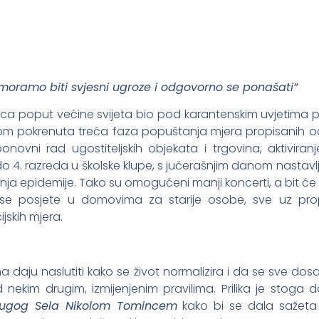
i moramo biti svjesni ugroze i odgovorno se ponašati”
seca poput većine svijeta bio pod karantenskim uvjetim
dnom pokrenuta treća faza popuštanja mjera propisanih od 
onovni rad ugostiteljskih objekata i trgovina, aktivira
 4. razreda u školske klupe, s jučerašnjim danom nastavlja
a epidemije. Tako su omogućeni manji koncerti, a bit će 
e se posjete u domovima za starije osobe, sve uz pro
ijskih mjera.
ju naslutiti kako se život normalizira i da se sve dosad
d nekim drugim, izmijenjenim pravilima. Prilika je sto
 Dugog Sela Nikolom Tomincem
kako bi se dala sažeta