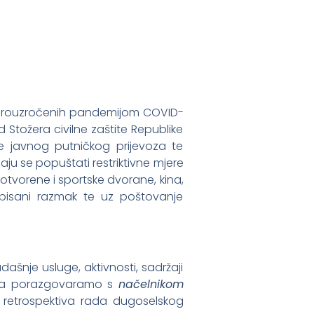
a prouzročenih pandemijom COVID-
Stožera civilne zaštite Republike
nje javnog putničkog prijevoza te
ju se popuštati restriktivne mjere
otvorene i sportske dvorane, kina,
pisani razmak te uz poštovanje
ašnje usluge, aktivnosti, sadržaji
ga da porazgovaramo s
načelnikom
 retrospektiva rada dugoselskog