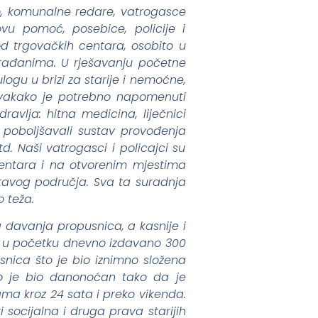
o, komunalne redare, vatrogasce
vu pomoć, posebice, policije i
d trgovačkih centara, osobito u
građanima. U rješavanju početne
 ulogu u brizi za starije i nemoćne,
 Svakako je potrebno napomenuti
ravlja: hitna medicina, liječnici
 poboljšavali sustav provođenja
d. Naši vatrogasci i policajci su
entara i na otvorenim mjestima
čitavog područja. Sva ta suradnja
o teža.
 davanja propusnica, a kasnije i
e u početku dnevno izdavano 300
usnica što je bio iznimno složena
ao je bio danonoćan tako da je
ma kroz 24 sata i preko vikenda.
 socijalna i druga prava starijih