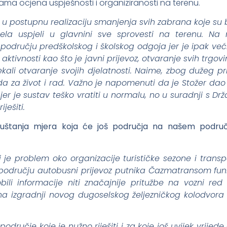
sama ocjena uspješnosti i organiziranosti na terenu.
se u postupnu realizaciju smanjenja svih zabrana koje su 
ela uspjeli u glavnini sve sprovesti na terenu. Na n
odručju predškolskog i školskog odgoja jer je ipak veći
aktivnosti kao što je javni prijevoz, otvaranje svih trgovi
ekali otvaranje svojih djelatnosti. Naime, zbog dužeg p
hoda za život i rad. Važno je napomenuti da je Stožer 
 jer je sustav teško vratiti u normalu, no u suradnji s
ješiti.
štanja mjera koja će još područja na našem području 
 je problem oko organizacije turističke sezone i transp
dručju autobusni prijevoz putnika Čazmatransom funkci
i informacije niti značajnije pritužbe na vozni red 
na izgradnji novog dugoselskog željezničkog kolodvora 
 područje koje je nužno riješiti i za koje još uvijek vrij