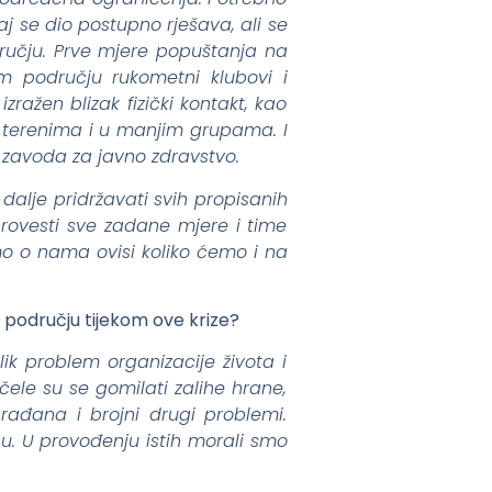
Taj se dio postupno rješava, ali se
ručju. Prve mjere popuštanja na
m području rukometni klubovi i
izražen blizak fizički kontakt, kao
im terenima i u manjim grupama. I
g zavoda za javno zdravstvo.
dalje pridržavati svih propisanih
sprovesti sve zadane mjere i time
amo o nama ovisi koliko ćemo i na
 području tijekom ove krize?
lik problem organizacije života i
le su se gomilati zalihe hrane,
ađana i brojni drugi problemi.
nu. U provođenju istih morali smo