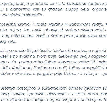
štaj starijih građana, ali i vrlo specifične zahtjeve
lji s članovima koji su građani Dugog Sela, organizac
 vrlo složenih situacija.
selskoj kronici i Radio Martinu ili Zabavnom radiju, 
uka, mjera, kao i svih obavijesti Stožera civilna zašt
e nego što su nas zvali u Stožer prvo provjeravali stra
gog Sela.
ali smo preko 5 i pol tisuća telefonskih poziva, a najveć
zeli smo svaki na svom polju djelovanja svoju odgovornost
ana ovim putem zahvaljujem. Moram se zahvaliti i svi
idlu, Kauflandu, Plodinama i Loniji, koji su omogućili 
blemi oko stvaranja gužvi prije Uskrsa i 1. svibnja – rje
uštanja nastojimo u suradničkom odnosu rješavati sv
salona, kafića, sportskih aktivnosti i ostalih obrta
e ostavljamo kao zadnju mogućnost protiv onih koji ne že