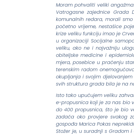
Moram pohvaliti veliki angažma
Vatrogasne zajednice Grada Du
komunalnih redara, morali smo 
početno vrijeme, nestašice poj
krize veliku funkciju imao je Crven
u organizaciji Socijalne samop
veliku, ako ne i najvažniju ulog
obiteljske medicine i epidemio
mjera, posebice u praćenju stanj
terenskim radom onemogućavali
okupljanja i svojim djelovanjem 
svih struktura grada bila je na n
Isto tako upućujem veliku zahva
e-propusnica koji je za nas bi
do 400 propusnica, što je bio ve
zadaća oko provjere svakog za
gospođa Marica Pokas neprekidno
Stožer je, u suradnji s Gradom i