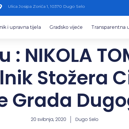
Ulica Josipa Zorića 1, 10370 Dugo Selo
k i upravna tijela
Gradsko vijeće
Transparentna 
ju : NIKOLA T
nik Stožera C
te Grada Dugo
20 svibnja, 2020
Dugo Selo