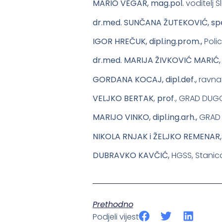
MARIO VEGAR, mag.pol.
voditelj 
dr.med. SUNČANA ŽUTEKOVIĆ, spe
IGOR HREČUK, dipl.ing.prom.,
Poli
dr.med. MARIJA ŽIVKOVIĆ MARIĆ
GORDANA KOCAJ, dipl.def.,
ravnat
VELJKO BERTAK
,
prof
., GRAD DUGO
MARIJO VINKO, dipl.ing.arh.,
GRAD 
NIKOLA RNJAK i ŽELJKO REMENAR
DUBRAVKO KAVČIĆ,
HGSS, Stanic
Prethodno
Podjeli vijest