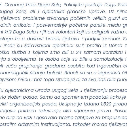
n Crvenog križa Dugo Selo, Policijske postaje Dugo Sel
gog Sela, ali i djelatnike gradske uprave. Uz njiho
rješavati probleme stvaranja početnih velikih gužvi ko
edinih artikala, i posvemašnje početne panike među 
i križ Dugo Selo i njihovi volonteri koji su odigrali važnu
osluge te u dostavi hrane, lijekova i podjeli pomoći.
u imali su zdravstveni djelatnici svih profila iz Doma zd
loška služba s kojima smo bili u 24-satnom kontaktu i
a s oboljelima, te osoba koje su bile u samoizolaciji it
 veća grupiranja građana, osobito kod trgovačkih c
onemogućili širenje bolesti. Brinuli su se o sigurnosti 
ajvišem nivou i bez toga situacija bi za sve nas bila pun
lu djelatnicima Grada Dugog Sela u rješavanju procesa
o vrlo složen posao. Samo da spomenem podatak kako j
liki organizacijski posao. Ukupno je izdano 1.520 prop
htjeva prilikom izdavanja oko stjecanja prava. Pos
 bila na vezi i rješavala brojne zahtjeve za propusnica
 ostalim državnim institucijama, također morao rješavati