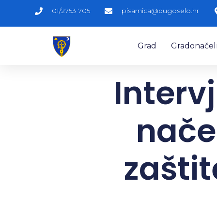
01/2753 705
pisarnica@dugoselo.hr
Grad
Gradonačelni
Interv
načel
zašti