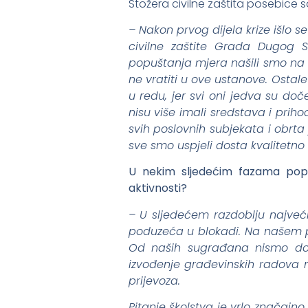
Stožera civilne zaštita posebice 
– Nakon prvog dijela krize išlo 
civilne zaštite Grada Dugog S
popuštanja mjera našili smo na p
ne vratiti u ove ustanove. Ostale 
u redu, jer svi oni jedva su doč
nisu više imali sredstava i pri
svih poslovnih subjekata i obrta
sve smo uspjeli dosta kvalitetno ri
U nekim sljedećim fazama popu
aktivnosti?
– U sljedećem razdoblju najveći
poduzeća u blokadi. Na našem po
Od naših sugrađana nismo dobil
izvođenje građevinskih radova 
prijevoza.
Pitanje školstva je vrlo značajno