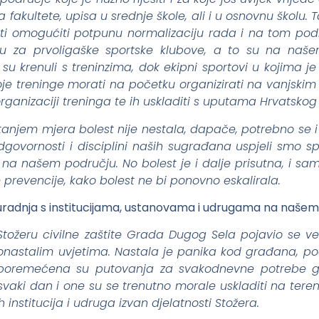
na fakultete, upisa u srednje škole, ali i u osnovnu školu. 
i omogućiti potpunu normalizaciju rada i na tom pod
su za prvoligaške sportske klubove, a to su na naše
 su krenuli s treninzima, dok ekipni sportovi u kojima je 
voje treninge morati na početku organizirati na vanjsk
organizaciji treninga te ih uskladiti s uputama Hrvatsko
tanjem mjera bolest nije nestala, dapače, potrebno se i 
 odgovornosti i disciplini naših sugrađana uspjeli smo 
 na našem području. No bolest je i dalje prisutna, i s
e prevencije, kako bolest ne bi ponovno eskalirala.
suradnja s institucijama, ustanovama i udrugama na našem
Stožeru civilne zaštite Grada Dugog Sela pojavio se ve
astalim uvjetima. Nastala je panika kod građana, poče
a, poremećena su putovanja za svakodnevne potrebe gr
svaki dan i one su se trenutno morale uskladiti na tere
nih institucija i udruga izvan djelatnosti Stožera.