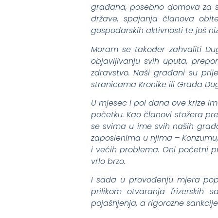
građana, posebno domova za smje
države, spajanja članova obite
gospodarskih aktivnosti te još niz
Moram se također zahvaliti Dugo
objavljivanju svih uputa, prepor
zdravstvo. Naši građani su prij
stranicama Kronike ili Grada Du
U mjesec i pol dana ove krize im
početku. Kao članovi stožera preu
se svima u ime svih naših građ
zaposlenima u njima – Konzumu, L
i većih problema. Oni početni pro
vrlo brzo.
I sada u provođenju mjera pop
prilikom otvaranja frizerskih 
pojašnjenja, a rigorozne sankcij