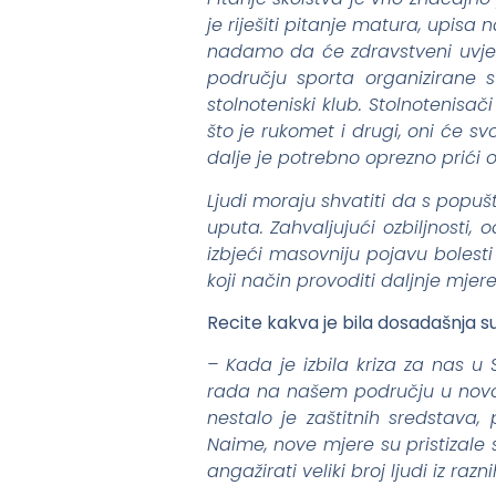
je riješiti pitanje matura, upisa 
nadamo da će zdravstveni uvjet
području sporta organizirane 
stolnoteniski klub. Stolnotenisači
što je rukomet i drugi, oni će s
dalje je potrebno oprezno prići 
Ljudi moraju shvatiti da s popuš
uputa. Zahvaljujući ozbiljnosti,
izbjeći masovniju pojavu bolesti
koji način provoditi daljnje mjer
Recite kakva je bila dosadašnja 
– Kada je izbila kriza za nas u 
rada na našem području u novon
nestalo je zaštitnih sredstav
Naime, nove mjere su pristizale 
angažirati veliki broj ljudi iz raz