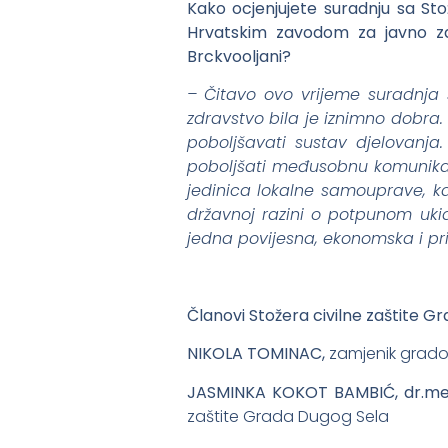
Kako ocjenjujete suradnju sa Sto
Hrvatskim zavodom za javno zd
Brckvooljani?
– Čitavo ovo vrijeme suradnja
zdravstvo bila je iznimno dobra.
poboljšavati sustav djelovanj
poboljšati međusobnu komunikac
jedinica lokalne samouprave, k
državnoj razini o potpunom uki
jedna povijesna, ekonomska i pr
Članovi Stožera civilne zaštite G
NIKOLA TOMINAC,
zamjenik grado
JASMINKA KOKOT BAMBIĆ, dr.med
zaštite Grada Dugog Sela