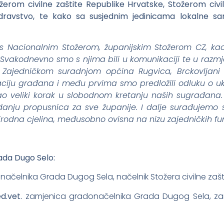
žerom civilne zaštite Republike Hrvatske, Stožerom civi
ravstvo, te kako sa susjednim jedinicama lokalne 
 s Nacionalnim Stožerom, županijskim Stožerom CZ, ka
 Svakodnevno smo s njima bili u komunikaciji te u razmjen
a. Zajedničkom suradnjom općina Rugvica, Brckovljani
iju građana i među prvima smo predložili odluku o u
ao veliki korak u slobodnom kretanju naših sugrađana. 
danju propusnica za sve županije. I dalje surađujem
irodna cjelina, međusobno ovisna na nizu zajedničkih fu
rada Dugo Selo:
načelnika Grada Dugog Sela, načelnik Stožera civilne zaš
.vet.
zamjenica gradonačelnika Grada Dugog Sela, zamj