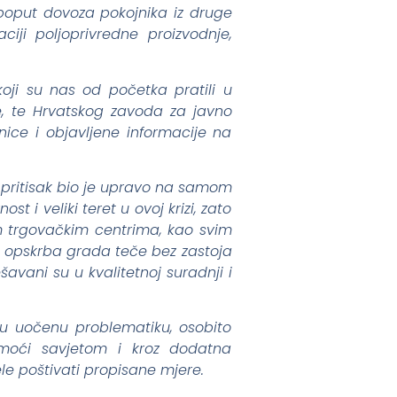
 poput dovoza pokojnika iz druge
iji poljoprivredne proizvodnje,
koji su nas od početka pratili u
ite, te Hrvatskog zavoda za javno
nice i objavljene informacije na
i pritisak bio je upravo na samom
 i veliki teret u ovoj krizi, zato
m trgovačkim centrima, kao svim
da opskrba grada teče bez zastoja
šavani su u kvalitetnoj suradnji i
u uočenu problematiku, osobito
 pomoći savjetom i kroz dodatna
le poštivati propisane mjere.