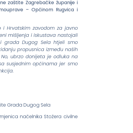
lne zaštite Zagrebačke županije i
samouprave – Općinom Rugvica i
o i Hrvatskim zavodom za javno
i mišljenja i iskustava nastojali
 i grada Dugog Sela htjeli smo
kidanju propusnica između naših
No, ubrzo donijeta je odluka na
o sa susjednim općinama jer smo
nkcija.
tite Grada Dugog Sela
enica načelnika Stožera civilne