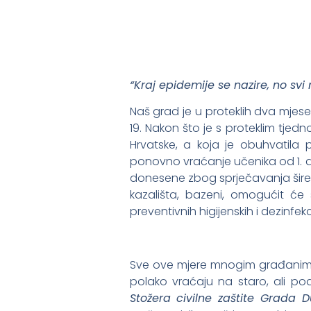
“Kraj epidemije se nazire, no sv
Naš grad je u proteklih dva mje
19. Nakon što je s proteklim tje
Hrvatske, a koja je obuhvatila p
ponovno vraćanje učenika od 1. do
donesene zbog sprječavanja širenj
kazališta, bazeni, omogućit ć
preventivnih higijenskih i dezinfekc
Sve ove mjere mnogim građanima da
polako vraćaju na staro, ali po
Stožera civilne zaštite Grada