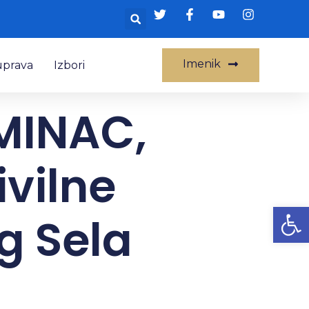
Imenik
uprava
Izbori
OMINAC,
ivilne
Op
g Sela