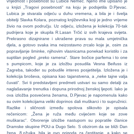
vrijednost i posebnost su Lubice Nemec. Njeno ime upisano je
u knjizi „Tragovi posebnosti“ na koju je podsjetila D.Pjevac.
Lubica je stvarala odjeću u duhu vremena, a bila je i švelja
obitelji Slavka Kolara, poznatog književnika koji je jedno vrijeme
živio na ovom području. Uz odjeću, izložena je kolekcija 70-tak
pudrijera koje je skupila R.Lasan Trčić iz svih krajeva svijeta.
Prekrasno dizajnirane i ukrašene prava su mala umjetnička
djela, a gotovo svaka ima neizostavno zrcalo koje je, osim za
popravljanje šminke, njihovim vlasnicama ponekad koristilo i za
suptilan pogled „preko ramena“. Stare bočice parfema i to one
s pumpicom, koje je za izložbu posudila Vesna Beifuss iz
Zagreba, također su pobudile interes posjetitelja. Izložena je i
kolekcija broševa, opisana kao tajanstvena, a „neke tajne valja
čuvati“. Svi ti predstavljeni predmeti ustvari su samo detalji za
naglašavanje trenutka i dopuna prirodnoj ženskoj ljepoti. Iako je
ova izložba posvećena ženama, D.Pjevac je napomenula kako
su ovim kolekcijama veliki doprinos dali muškarci i to supružnici.
Razlike i sličnosti između spolova slikovito je opisala
rečenicom: „Žena je ruža među cvijećem koje se zove
muškarac“. Otvorenje izložbe nastupom su popratile članice
Dramske skupine POU-a Dugo Selo. S obzirom da se bliži Dan
žena, 8.ožujka, bila je ovo prigoda za čestitanje, a kako se