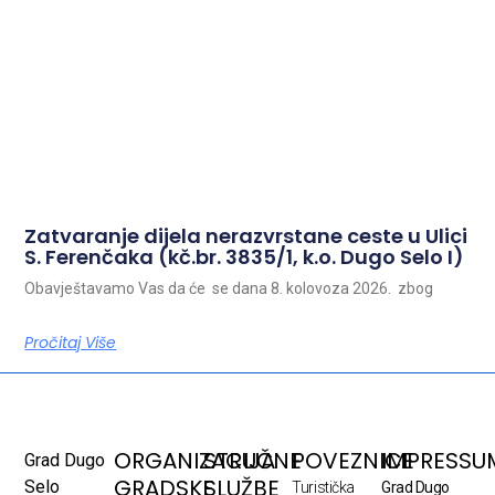
Zatvaranje dijela nerazvrstane ceste u Ulici
S. Ferenčaka (kč.br. 3835/1, k.o. Dugo Selo I)
Obavještavamo Vas da će se dana 8. kolovoza 2026. zbog
Pročitaj Više
ORGANIZACIJA
STRUČNE
POVEZNICE
IMPRESSU
Grad Dugo
GRADSKE
SLUŽBE
Selo
Turistička
Grad Dugo