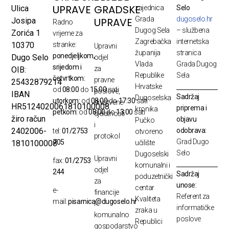
UPRAVE
GRADSKE
Ulica
zajednica
Selo
Grada
dugoselo.hr
UPRAVE
Josipa
Radno
Dugog Sela
– službena
Zorića 1
vrijeme za
Zagrebačka
internetska
10370
stranke:
Upravni
županija
stranica
ponedjeljkom,
Dugo Selo
odjel
Vlada
Grada Dugog
srijedom i
za
OIB:
Republike
Sela
četvrtkom:
pravne
25432879214
Hrvatske
od
08:00
do
15:00
sati
poslove,
IBAN
Sadržaj
Dugoselska
utorkom:
od
08:00
do
17:30
sati
društvene
HR5124020061810100008
priprema i
kronika
petkom:
od
08:00
do
13:00
sati
djelatnosti
žiro račun
objavu
Pučko
i
odobrava:
2402006-
tel:
01/2753
otvoreno
protokol
Grad Dugo
705
1810100008
učilište
Selo
Dugoselski
Upravni
fax:
01/2753
komunalni i
odjel
244
Sadržaj
poduzetnički
za
unose:
centar
e-
financije
Referent za
Kvaliteta
mail:
pisarnica@dugoselo.hr
i
informatičke
zraka u
komunalno
poslove
Republici
gospodarstvo