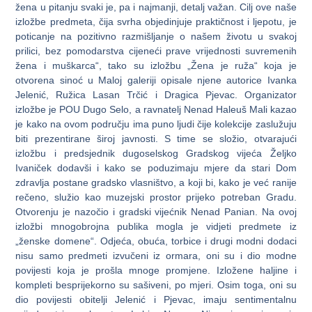
žena u pitanju svaki je, pa i najmanji, detalj važan. Cilj ove naše
izložbe predmeta, čija svrha objedinjuje praktičnost i ljepotu, je
poticanje na pozitivno razmišljanje o našem životu u svakoj
prilici, bez pomodarstva cijeneći prave vrijednosti suvremenih
žena i muškarca“, tako su izložbu „Žena je ruža“ koja je
otvorena sinoć u Maloj galeriji opisale njene autorice Ivanka
Jelenić, Ružica Lasan Trčić i Dragica Pjevac. Organizator
izložbe je POU Dugo Selo, a ravnatelj Nenad Haleuš Mali kazao
je kako na ovom području ima puno ljudi čije kolekcije zaslužuju
biti prezentirane široj javnosti. S time se složio, otvarajući
izložbu i predsjednik dugoselskog Gradskog vijeća Željko
Ivaniček dodavši i kako se poduzimaju mjere da stari Dom
zdravlja postane gradsko vlasništvo, a koji bi, kako je već ranije
rečeno, služio kao muzejski prostor prijeko potreban Gradu.
Otvorenju je nazočio i gradski vijećnik Nenad Panian. Na ovoj
izložbi mnogobrojna publika mogla je vidjeti predmete iz
„ženske domene“. Odjeća, obuća, torbice i drugi modni dodaci
nisu samo predmeti izvučeni iz ormara, oni su i dio modne
povijesti koja je prošla mnoge promjene. Izložene haljine i
kompleti besprijekorno su sašiveni, po mjeri. Osim toga, oni su
dio povijesti obitelji Jelenić i Pjevac, imaju sentimentalnu