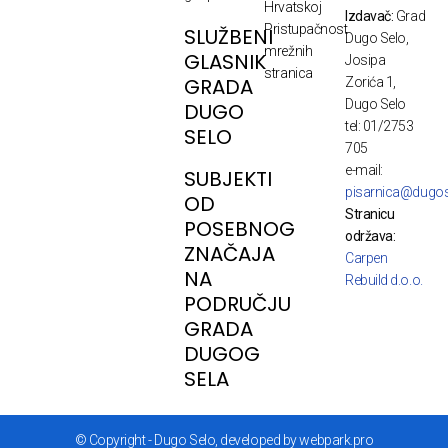
Hrvatskoj
Izdavač:
Grad
Pristupačnost
SLUŽBENI
Dugo Selo,
mrežnih
GLASNIK
Josipa
stranica
GRADA
Zorića 1,
Dugo Selo
DUGO
tel: 01/2753
SELO
705
e-mail:
SUBJEKTI
pisarnica@dugos
OD
Stranicu
POSEBNOG
održava:
ZNAČAJA
Carpen
NA
Rebuild d.o.o.
PODRUČJU
GRADA
DUGOG
SELA
© Copyright - Dugo Selo, developed by webpark.pro