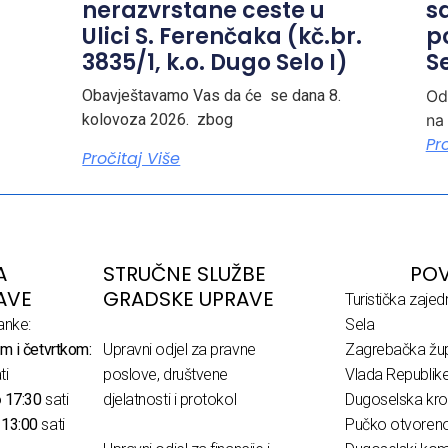
nerazvrstane ceste u
s
Ulici S. Ferenčaka (kč.br.
p
3835/1, k.o. Dugo Selo I)
Se
Obavještavamo Vas da će se dana 8.
Od
kolovoza 2026. zbog
na
Pr
Pročitaj Više
A
STRUČNE SLUŽBE
POV
AVE
GRADSKE UPRAVE
Turistička zaje
anke:
Sela
m i četvrtkom:
Upravni odjel za pravne
Zagrebačka žup
ti
poslove, društvene
Vlada Republik
o
17:30
sati
djelatnosti i protokol
Dugoselska kro
o
13:00
sati
Pučko otvoreno 