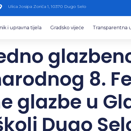
Ulica Josipa Zorića 1, 10370 Dugo Selo
k i upravna tijela
Gradsko vijeće
Transparentna 
edno glazbeno
rodnog 8. Fe
ne glazbe u Gl
školi Dugo Sel