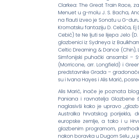
Clarkea: The Great Train Race, zad
Menuet u g-molu J. S. Bacha, Andre
na flauti izveo je Sonatu u G-dur
Kromatsku fantaziju D. Cebića, Ej D
Cebić) te Ne ljuti se lijepa Jelo (
glazbenici iz Sydneya iz Baulkha
Celtic Dreaming & Dance (Chin), Lje
Simfonijski puhački ansambl – S
(Morricone, arr. Longfield) i Gre
predstavnike Grada – gradonačel
su i Ivana Hayes i Alis Marić, posr
Alis Marić, inače je poznata blo
Paniana i ravnatelja Glazbene 
naglasivši kako je upravo „glazba
Australka hrvatskog porijekla, 
europske zemlje, a tako i u Hrv
glazbenim programom, prethodno s
nakon boravka u Dugom Selu „u jed