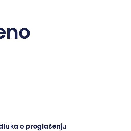
eno
dluka o proglašenju