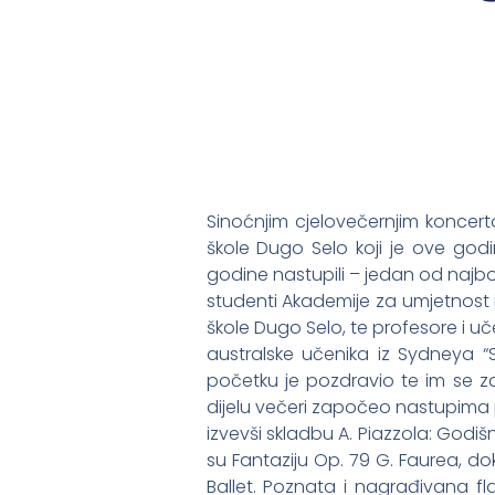
Sinoćnjim cjelovečernjim koncer
škole Dugo Selo koji je ove godi
godine nastupili – jedan od najbol
studenti Akademije za umjetnost 
škole Dugo Selo, te profesore i uč
australske učenika iz Sydneya “
početku je pozdravio te im se 
dijelu večeri započeo nastupima pro
izvevši skladbu A. Piazzola: Godišn
su Fantaziju Op. 79 G. Faurea, dok 
Ballet. Poznata i nagrađivana fl