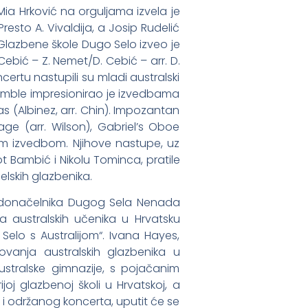
 Mia Hrković na orguljama izvela je
resto A. Vivaldija, a Josip Rudelić
 Glazbene škole Dugo Selo izveo je
 Cebić – Z. Nemet/D. Cebić – arr. D.
ncertu nastupili su mladi australski
semble impresionirao je izvedbama
ias (Albinez, arr. Chin). Impozantan
ge (arr. Wilson), Gabriel’s Oboe
snom izvedbom. Njihove nastupe, uz
Bambić i Nikolu Tominca, pratile
elskih glazbenika.
 gradonačelnika Dugog Sela Nenada
 australskih učenika u Hrvatsku
 Selo s Australijom“. Ivana Hayes,
tovanja australskih glazbenika u
ustralske gimnazije, s pojačanim
oj glazbenoj školi u Hrvatskoj, a
 i održanog koncerta, uputit će se