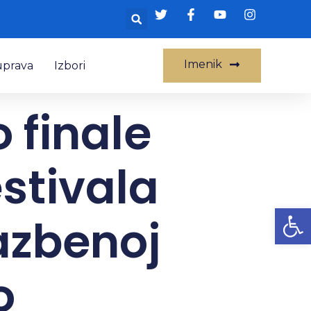
Imenik
uprava
Izbori
 finale
stivala
Op
azbenoj
o