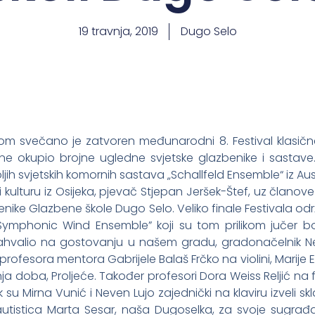
19 travnja, 2019
Dugo Selo
tom svečano je zatvoren međunarodni 8. Festival klasičn
ne okupio brojne ugledne svjetske glazbenike i sastave
jih svjetskih komornih sastava „Schallfeld Ensemble“ iz Aus
i kulturu iz Osijeka, pjevač Stjepan Jeršek-Štef, uz član
enike Glazbene škole Dugo Selo. Veliko finale Festivala od
Symphonic Wind Ensemble” koji su tom prilikom jučer bo
zahvalio na gostovanju u našem gradu, gradonačelnik N
fesora mentora Gabrijele Balaš Frčko na violini, Marije Esih
ja doba, Proljeće. Također profesori Dora Weiss Reljić na fl
su Mirna Vunić i Neven Lujo zajednički na klaviru izveli sk
autistica Marta Sesar, naša Dugoselka, za svoje sugrađ