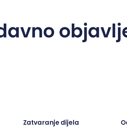
davno objavlj
Zatvaranje dijela
O