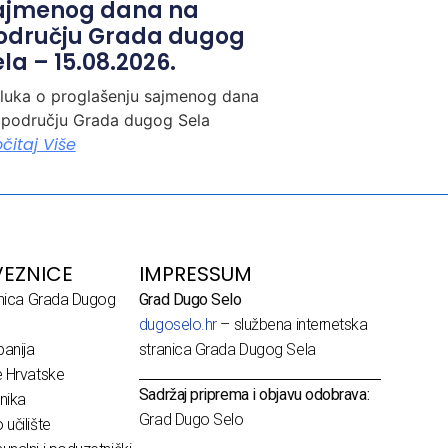
ajmenog dana na
odručju Grada dugog
la – 15.08.2026.
luka o proglašenju sajmenog dana
 području Grada dugog Sela
očitaj Više
EZNICE
IMPRESSUM
dnica Grada Dugog
Grad Dugo Selo
dugoselo.hr
– službena internetska
anija
stranica Grada Dugog Sela
e Hrvatske
Sadržaj priprema i objavu odobrava:
nika
Grad Dugo Selo
učilište