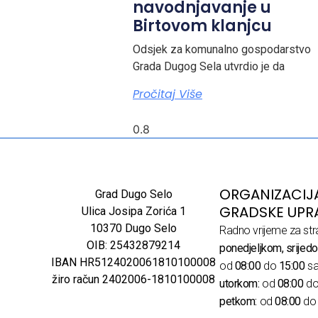
navodnjavanje u
Birtovom klanjcu
Odsjek za komunalno gospodarstvo
Grada Dugog Sela utvrdio je da
Pročitaj Više
ORGANIZACIJ
Grad Dugo Selo
GRADSKE UPR
Ulica Josipa Zorića 1
10370 Dugo Selo
Radno vrijeme za str
OIB: 25432879214
ponedjeljkom, srijedo
IBAN HR5124020061810100008
od
08:00
do
15:00
sa
žiro račun 2402006-1810100008
utorkom:
od
08:00
d
petkom:
od
08:00
d