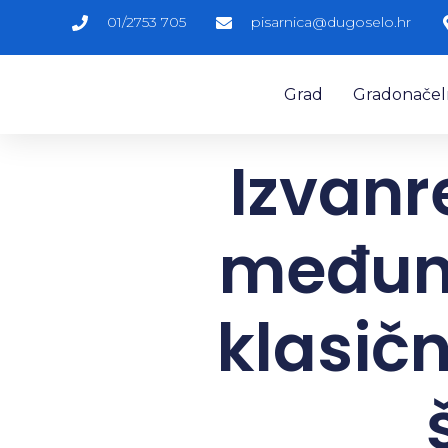
01/2753 705
pisarnica@dugoselo.hr
Grad
Gradonačelni
Izvanr
međuna
klasič