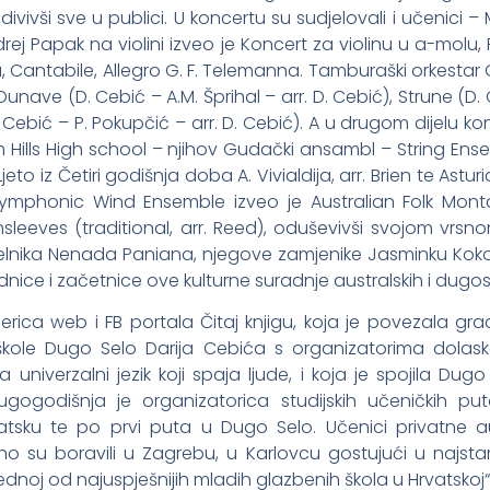
ivivši sve u publici. U koncertu su sudjelovali i učenici –
j Papak na violini izveo je Koncert za violinu u a-molu, P
u, Cantabile, Allegro G. F. Telemanna. Tamburaški orkestar
unave (D. Cebić – A.M. Šprihal – arr. D. Cebić), Strune (D.
D. Cebić – P. Pokupčić – arr. D. Cebić). A u drugom dijelu ko
m Hills High school – njihov Gudački ansambl – String En
to iz Četiri godišnja doba A. Vivialdija, arr. Brien te Astur
ymphonic Wind Ensemble izveo je Australian Folk Monta
ensleeves (traditional, arr. Reed), oduševivši svojom vr
nika Nenada Paniana, njegove zamjenike Jasminku Kokot 
ednice i začetnice ove kulturne suradnje australskih i dugos
gerica web i FB portala Čitaj knjigu, koja je povezala
škole Dugo Selo Darija Cebića s organizatorima dolaska
 univerzalni jezik koji spaja ljude, i koja je spojila Dugo
dugogodišnja je organizatorica studijskih učeničkih pu
atsku te po prvi puta u Dugo Selo. Učenici privatne a
u boravili u Zagrebu, u Karlovcu gostujući u najstarij
noj od najuspješnijih mladih glazbenih škola u Hrvatskoj“