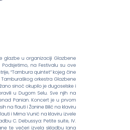
e glazbe u organizaciji Glazbene
. Podsjetimo, na Festivalu su ove
trije, “Tambura quintet” kojeg čine
ove Tamburaškog orkestra Glazbene
ržano sinoć okupilo je dugoselske i
ravili u Dugom Selu. Sve njih na
enad Panian. Koncert je u prvom
 na flauti i Žanine Bilić na klaviru
auti i Mirna Vunić na klaviru izvele
ladbu C. Debussya: Petite suite, IV.
ane te večeri izvela skladbu Iana