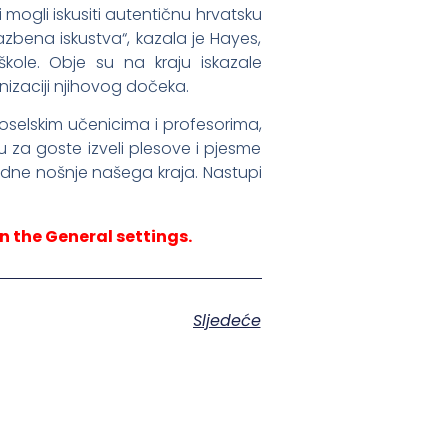
i mogli iskusiti autentičnu hrvatsku
lazbena iskustva“, kazala je Hayes,
ole. Obje su na kraju iskazale
nizaciji njihovog dočeka.
ugoselskim učenicima i profesorima,
u za goste izveli plesove i pjesme
rodne nošnje našega kraja. Nastupi
n the General settings.
Sljedeće