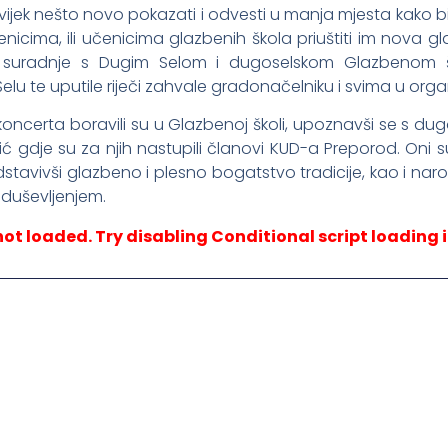
m uvijek nešto novo pokazati i odvesti u manja mjesta kako b
enicima, ili učenicima glazbenih škola priuštiti im nova g
suradnje s Dugim Selom i dugoselskom Glazbenom šk
u te uputile riječi zahvale gradonačelniku i svima u orga
je koncerta boravili su u Glazbenoj školi, upoznavši se s d
čić gdje su za njih nastupili članovi KUD-a Preporod. Oni s
dstavivši glazbeno i plesno bogatstvo tradicije, kao i na
duševljenjem.
not loaded. Try disabling Conditional script loading i