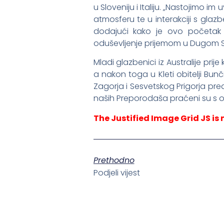
u Sloveniju i Italiju. „Nastojimo i
atmosferu te u interakciji s glazb
dodajući kako je ovo početak 
oduševljenje prijemom u Dugom Sel
Mladi glazbenici iz Australije pri
a nakon toga u Kleti obitelji Bun
Zagorja i Sesvetskog Prigorja pre
naših Preporodaša praćeni su s o
The Justified Image Grid JS is 
Prethodno
Podjeli vijest