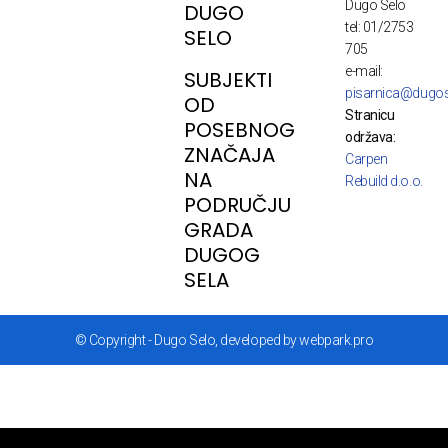
Dugo Selo
DUGO
tel: 01/2753
SELO
705
e-mail:
SUBJEKTI
pisarnica@dugos
OD
Stranicu
POSEBNOG
održava:
ZNAČAJA
Carpen
NA
Rebuild d.o.o.
PODRUČJU
GRADA
DUGOG
SELA
© Copyright - Dugo Selo, developed by webpark.pro