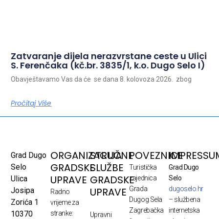
Zatvaranje dijela nerazvrstane ceste u Ulici
S. Ferenčaka (kč.br. 3835/1, k.o. Dugo Selo I)
Obavještavamo Vas da će se dana 8. kolovoza 2026. zbog
Pročitaj Više
ORGANIZACIJA
STRUČNE
POVEZNICE
IMPRESSU
Grad Dugo
GRADSKE
SLUŽBE
Selo
Turistička
Grad Dugo
UPRAVE
GRADSKE
Ulica
zajednica
Selo
Grada
dugoselo.hr
UPRAVE
Josipa
Radno
Dugog Sela
– službena
Zorića 1
vrijeme za
Zagrebačka
internetska
10370
stranke:
Upravni