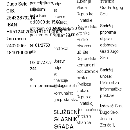
županija
stranica
ponedjeljkom,
Dugo Selo
odjel
Vlada
Grada Dugog
srijedom i
za
OIB:
Republike
Sela
četvrtkom:
pravne
25432879214
Hrvatske
od
08:00
do
15:00
sati
poslove,
IBAN
Sadržaj
Dugoselska
utorkom:
od
08:00
do
17:30
sati
društvene
HR5124020061810100008
priprema i
kronika
petkom:
od
08:00
do
13:00
sati
djelatnosti
žiro račun
objavu
Pučko
i
odobrava:
2402006-
tel:
01/2753
otvoreno
protokol
Grad Dugo
705
1810100008
učilište
Selo
Dugoselski
Upravni
fax:
01/2753
komunalni i
odjel
244
Sadržaj
poduzetnički
za
unose:
centar
e-
financije
Referent za
Kvaliteta
mail:
pisarnica@dugoselo.hr
i
informatičke
zraka u
komunalno
poslove
Republici
gospodarstvo
Hrvatskoj
Izdavač:
Grad
Pristupačnost
SLUŽBENI
Dugo Selo,
mrežnih
GLASNIK
Josipa
stranica
GRADA
Zorića 1,