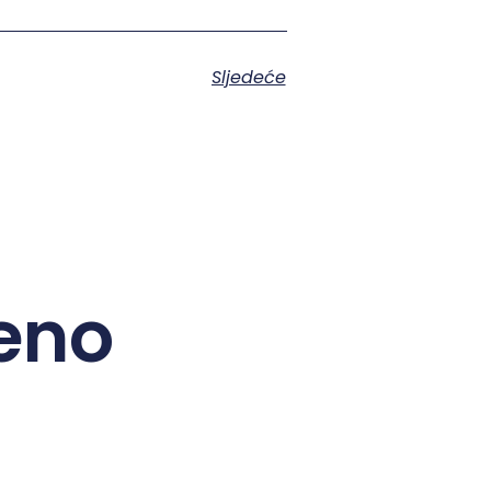
Sljedeće
eno