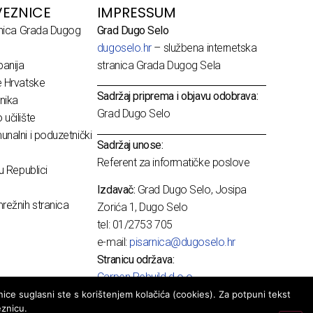
EZNICE
IMPRESSUM
dnica Grada Dugog
Grad Dugo Selo
dugoselo.hr
– službena internetska
anija
stranica Grada Dugog Sela
e Hrvatske
Sadržaj priprema i objavu odobrava:
nika
Grad Dugo Selo
učilište
nalni i poduzetnički
Sadržaj unose:
Referent za informatičke poslove
u Republici
Izdavač:
Grad Dugo Selo, Josipa
režnih stranica
Zorića 1, Dugo Selo
tel: 01/2753 705
e-mail:
pisarnica@dugoselo.hr
Stranicu održava:
Carpen Rebuild d.o.o.
ice suglasni ste s korištenjem kolačića (cookies). Za potpuni tekst
eznicu.