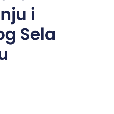
nju i
og Sela
u