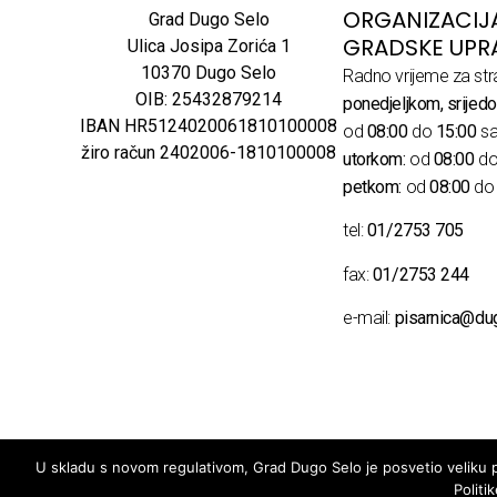
ORGANIZACIJ
Grad Dugo Selo
GRADSKE UPR
Ulica Josipa Zorića 1
10370 Dugo Selo
Radno vrijeme za str
OIB: 25432879214
ponedjeljkom, srijedo
IBAN HR5124020061810100008
od
08:00
do
15:00
sa
žiro račun 2402006-1810100008
utorkom:
od
08:00
d
petkom:
od
08:00
d
tel:
01/2753 705
fax:
01/2753 244
e-mail:
pisarnica@du
U skladu s novom regulativom, Grad Dugo Selo je posvetio veliku pa
Politi