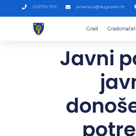
01/2753 705
pisarnica@dugoselo.hr
Grad
Gradonačelni
Javni p
jav
donoše
potr