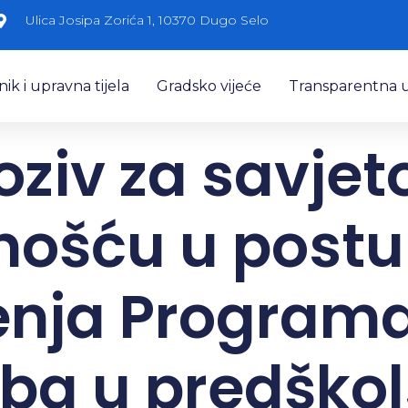
Ulica Josipa Zorića 1, 10370 Dugo Selo
k i upravna tijela
Gradsko vijeće
Transparentna 
oziv za savjet
nošću u post
nja Programa
eba u predško