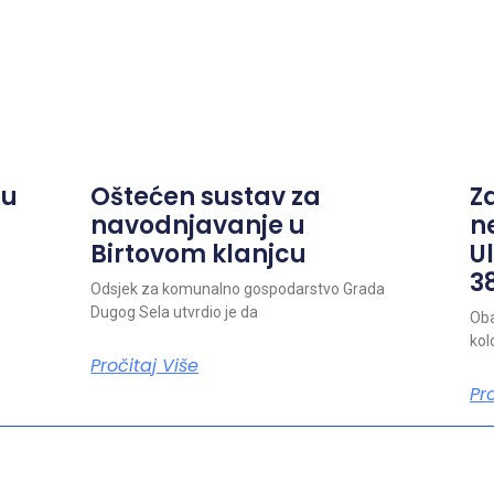
ju
Oštećen sustav za
Z
navodnjavanje u
n
Birtovom klanjcu
Ul
38
Odsjek za komunalno gospodarstvo Grada
Dugog Sela utvrdio je da
Oba
kol
Pročitaj Više
Pr