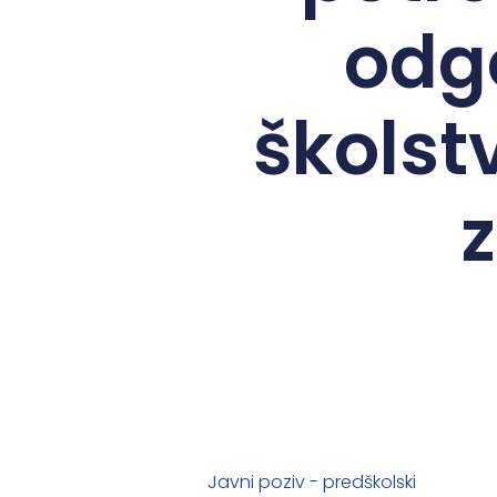
odgo
školst
Javni poziv - predškolski