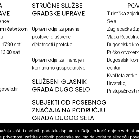
A
STRUČNE SLUŽBE
POV
AVE
GRADSKE UPRAVE
Turistička zaje
anke:
Sela
m i četvrtkom:
Upravni odjel za pravne
Zagrebačka žup
ti
poslove, društvene
Vlada Republik
o
17:30
sati
djelatnosti i protokol
Dugoselska kro
o
13:00
sati
Pučko otvoreno 
Upravni odjel za financije i
Dugoselski komu
komunalno gospodarstvo
centar
Kvaliteta zraka 
SLUŽBENI GLASNIK
Hrvatskoj
GRADA DUGO SELO
goselo.hr
Pristupačnost m
SUBJEKTI OD POSEBNOG
ZNAČAJA NA PODRUČJU
GRADA DUGOG SELA
žnju zaštiti osobnih podataka ispitanika. Daljnjim korištenjem web stran
ke privatnosti zaštite osobnih podataka molimo da koristite sljedeću pov