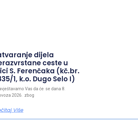
atvaranje dijela
erazvrstane ceste u
ici S. Ferenčaka (kč.br.
35/1, k.o. Dugo Selo I)
vještavamo Vas da će se dana 8.
ovoza 2026. zbog
očitaj Više