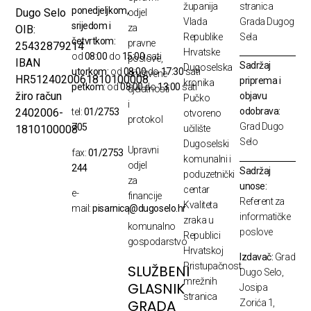
županija
stranica
ponedjeljkom,
Dugo Selo
odjel
Vlada
Grada Dugog
srijedom i
za
OIB:
Republike
Sela
četvrtkom:
pravne
25432879214
Hrvatske
od
08:00
do
15:00
sati
poslove,
IBAN
Sadržaj
Dugoselska
utorkom:
od
08:00
do
17:30
sati
društvene
HR5124020061810100008
priprema i
kronika
petkom:
od
08:00
do
13:00
sati
djelatnosti
žiro račun
objavu
Pučko
i
odobrava:
2402006-
tel:
01/2753
otvoreno
protokol
Grad Dugo
705
1810100008
učilište
Selo
Dugoselski
Upravni
fax:
01/2753
komunalni i
odjel
244
Sadržaj
poduzetnički
za
unose:
centar
e-
financije
Referent za
Kvaliteta
mail:
pisarnica@dugoselo.hr
i
informatičke
zraka u
komunalno
poslove
Republici
gospodarstvo
Hrvatskoj
Izdavač:
Grad
Pristupačnost
SLUŽBENI
Dugo Selo,
mrežnih
GLASNIK
Josipa
stranica
GRADA
Zorića 1,