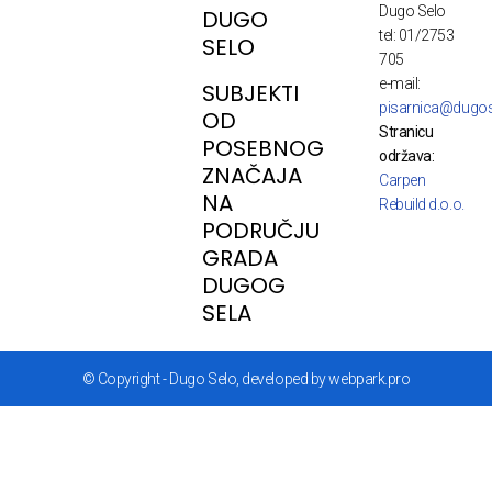
Dugo Selo
DUGO
tel: 01/2753
SELO
705
e-mail:
SUBJEKTI
pisarnica@dugos
OD
Stranicu
POSEBNOG
održava:
ZNAČAJA
Carpen
NA
Rebuild d.o.o.
PODRUČJU
GRADA
DUGOG
SELA
© Copyright - Dugo Selo, developed by webpark.pro