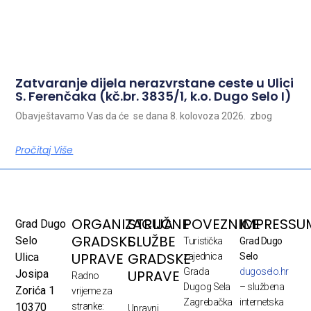
Zatvaranje dijela nerazvrstane ceste u Ulici
S. Ferenčaka (kč.br. 3835/1, k.o. Dugo Selo I)
Obavještavamo Vas da će se dana 8. kolovoza 2026. zbog
Pročitaj Više
ORGANIZACIJA
STRUČNE
POVEZNICE
IMPRESSU
Grad Dugo
GRADSKE
SLUŽBE
Selo
Turistička
Grad Dugo
UPRAVE
GRADSKE
Ulica
zajednica
Selo
Grada
dugoselo.hr
UPRAVE
Josipa
Radno
Dugog Sela
– službena
Zorića 1
vrijeme za
Zagrebačka
internetska
10370
stranke:
Upravni