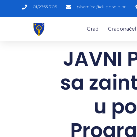
01/2753 705
pisarnica@dugoselo.hr
Grad
Gradonačelni
JAVNI P
sa zain
u p
Progra