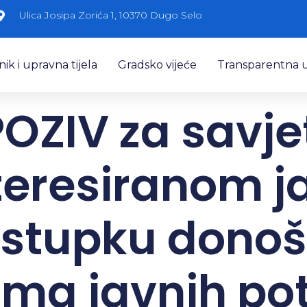
Ulica Josipa Zorića 1, 10370 Dugo Selo
k i upravna tijela
Gradsko vijeće
Transparentna 
OZIV za savj
teresiranom 
ostupku donoš
ma javnih po