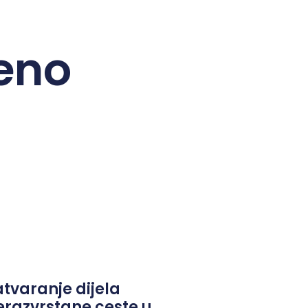
eno
atvaranje dijela
erazvrstane ceste u