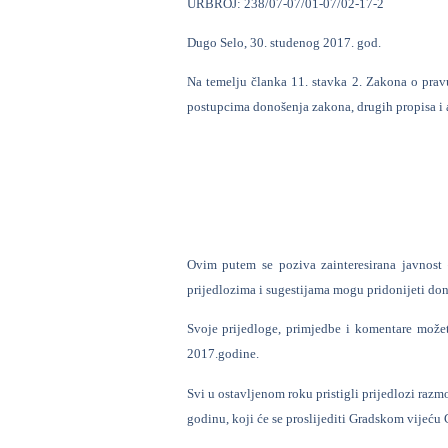
URBROJ: 238/07-07/01-07/02-17-2
Dugo Selo, 30. studenog 2017. god.
Na temelju članka 11. stavka 2. Zakona o prav
postupcima donošenja zakona, drugih propisa i 
Ovim putem se poziva zainteresirana javnost –
prijedlozima i sugestijama mogu pridonijeti don
Svoje prijedloge, primjedbe i komentare mož
2017.godine.
Svi u ostavljenom roku pristigli prijedlozi razm
godinu, koji će se proslijediti Gradskom vijeću