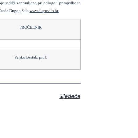
oje sadrži zaprimljene prijedloge i primjedbe te
a Grada Dugog Sela
www.dugoselo.hr.
PROČELNIK
Veljko Bertak, prof.
Sljedeće