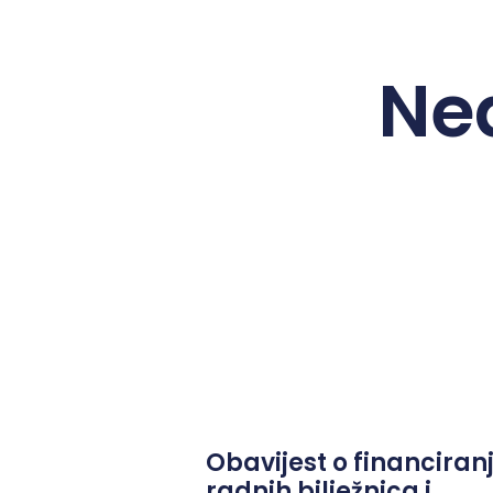
Ne
Obavijest o financiran
radnih bilježnica i