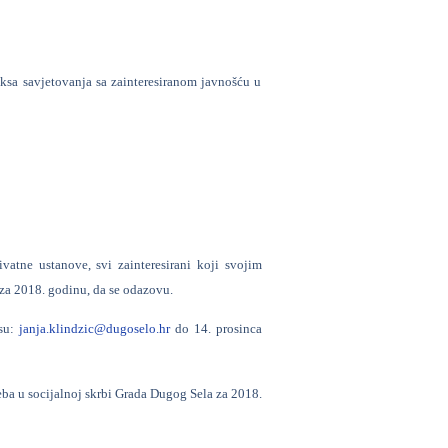
ksa savjetovanja sa zainteresiranom javnošću u
vatne ustanove, svi zainteresirani koji svojim
 za 2018. godinu, da se odazovu.
esu:
janja.klindzic@dugoselo.hr
do 14. prosinca
reba u socijalnoj skrbi Grada Dugog Sela za 2018.