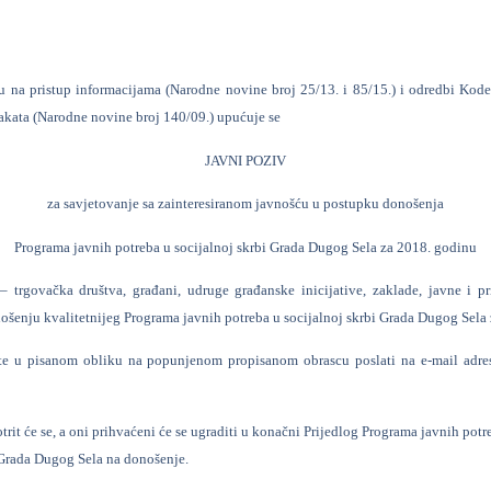
u na pristup informacijama (Narodne novine broj 25/13. i 85/15.) i odredbi Kode
akata (Narodne novine broj 140/09.) upućuje se
JAVNI POZIV
za savjetovanje sa zainteresiranom javnošću u postupku donošenja
Programa javnih potreba u socijalnoj skrbi Grada Dugog Sela za 2018. godinu
 trgovačka društva, građani, udruge građanske inicijative, zaklade, javne i pri
ošenju kvalitetnijeg Programa javnih potreba u socijalnoj skrbi Grada Dugog Sela
ete u pisanom obliku na popunjenom propisanom obrascu poslati na e-mail adr
otrit će se, a oni prihvaćeni će se ugraditi u konačni Prijedlog Programa javnih pot
 Grada Dugog Sela na donošenje.