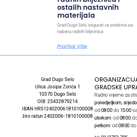
ostalih nastavnih
materijala
Grad Dugo Selo osigurat će sredstva za
nabavu radnih bilježnica
Pročitaj Više
ORGANIZACIJ
Grad Dugo Selo
GRADSKE UPR
Ulica Josipa Zorića 1
10370 Dugo Selo
Radno vrijeme za str
OIB: 25432879214
ponedjeljkom, srijedo
IBAN HR5124020061810100008
od
08:00
do
15:00
sa
žiro račun 2402006-1810100008
utorkom:
od
08:00
d
petkom:
od
08:00
d