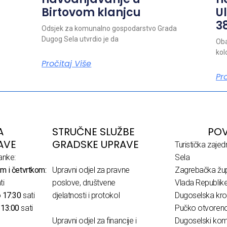
Birtovom klanjcu
Ul
38
Odsjek za komunalno gospodarstvo Grada
Dugog Sela utvrdio je da
Oba
kol
Pročitaj Više
Pr
A
STRUČNE SLUŽBE
POV
AVE
GRADSKE UPRAVE
Turistička zaje
anke:
Sela
m i četvrtkom:
Upravni odjel za pravne
Zagrebačka žup
ti
poslove, društvene
Vlada Republik
o
17:30
sati
djelatnosti i protokol
Dugoselska kro
o
13:00
sati
Pučko otvoreno 
Upravni odjel za financije i
Dugoselski komu