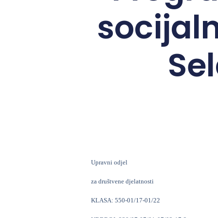
socijal
Sel
Upravni odjel
za društvene djelatnosti
KLASA: 550-01/17-01/22