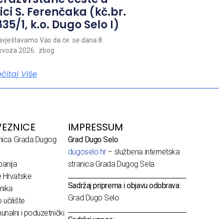
ici S. Ferenčaka (kč.br.
35/1, k.o. Dugo Selo I)
vještavamo Vas da će se dana 8.
ovoza 2026. zbog
očitaj Više
EZNICE
IMPRESSUM
dnica Grada Dugog
Grad Dugo Selo
dugoselo.hr
– službena internetska
anija
stranica Grada Dugog Sela
e Hrvatske
Sadržaj priprema i objavu odobrava:
nika
Grad Dugo Selo
učilište
nalni i poduzetnički