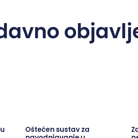
davno objavlj
ju
Oštećen sustav za
Z
navodnjavanje u
n