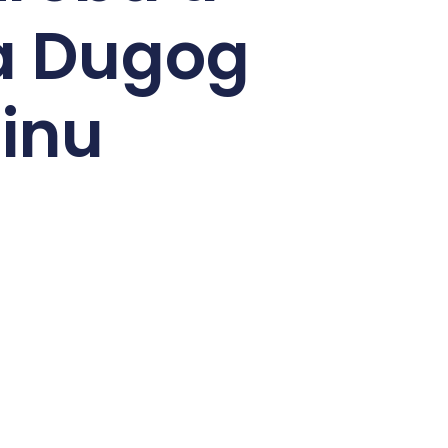
da Dugog
dinu