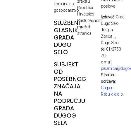
zraka u
komunalno
poslove
Republici
gospodarstvo
Hrvatskoj
Izdavač:
Grad
Pristupačnost
SLUŽBENI
Dugo Selo,
mrežnih
GLASNIK
Josipa
stranica
GRADA
Zorića 1,
Dugo Selo
DUGO
tel: 01/2753
SELO
705
e-mail:
SUBJEKTI
pisarnica@dugos
OD
Stranicu
POSEBNOG
održava:
ZNAČAJA
Carpen
NA
Rebuild d.o.o.
PODRUČJU
GRADA
DUGOG
SELA