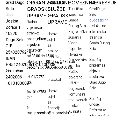
ORGANIZACIJA
STRUČNE
POVEZNICE
IMPRESSU
Grad Dugo
GRADSKE
SLUŽBE
Selo
Turistička
Grad Dugo
UPRAVE
GRADSKE
Ulica
zajednica
Selo
Grada
dugoselo.hr
UPRAVE
Josipa
Radno
Dugog Sela
– službena
Zorića 1
vrijeme za
Zagrebačka
internetska
10370
stranke:
Upravni
županija
stranica
ponedjeljkom,
Dugo Selo
odjel
Vlada
Grada Dugog
srijedom i
za
OIB:
Republike
Sela
četvrtkom:
pravne
25432879214
Hrvatske
od
08:00
do
15:00
sati
poslove,
IBAN
Sadržaj
Dugoselska
utorkom:
od
08:00
do
17:30
sati
društvene
HR5124020061810100008
priprema i
kronika
petkom:
od
08:00
do
13:00
sati
djelatnosti
žiro račun
objavu
Pučko
i
odobrava:
2402006-
tel:
01/2753
otvoreno
protokol
Grad Dugo
705
1810100008
učilište
Selo
Dugoselski
Upravni
fax:
01/2753
komunalni i
odjel
244
Sadržaj
poduzetnički
za
unose:
centar
e-
financije
Referent za
Kvaliteta
mail:
pisarnica@dugoselo.hr
i
informatičke