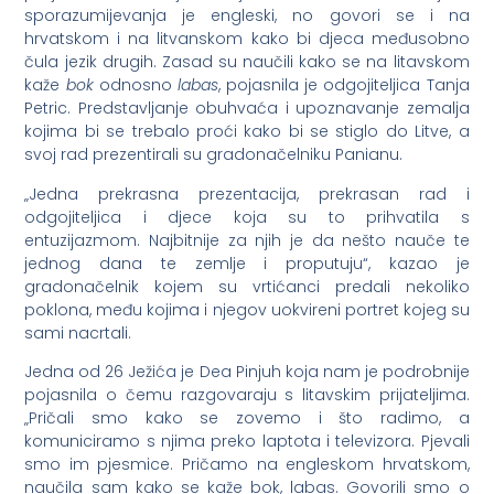
sporazumijevanja je engleski, no govori se i na
hrvatskom i na litvanskom kako bi djeca međusobno
čula jezik drugih. Zasad su naučili kako se na litavskom
kaže
bok
odnosno
labas
, pojasnila je odgojiteljica Tanja
Petric. Predstavljanje obuhvaća i upoznavanje zemalja
kojima bi se trebalo proći kako bi se stiglo do Litve, a
svoj rad prezentirali su gradonačelniku Panianu.
„Jedna prekrasna prezentacija, prekrasan rad i
odgojiteljica i djece koja su to prihvatila s
entuzijazmom. Najbitnije za njih je da nešto nauče te
jednog dana te zemlje i proputuju“, kazao je
gradonačelnik kojem su vrtićanci predali nekoliko
poklona, među kojima i njegov uokvireni portret kojeg su
sami nacrtali.
Jedna od 26 Ježića je Dea Pinjuh koja nam je podrobnije
pojasnila o čemu razgovaraju s litavskim prijateljima.
„Pričali smo kako se zovemo i što radimo, a
komuniciramo s njima preko laptota i televizora. Pjevali
smo im pjesmice. Pričamo na engleskom hrvatskom,
naučila sam kako se kaže bok, labas. Govorili smo o