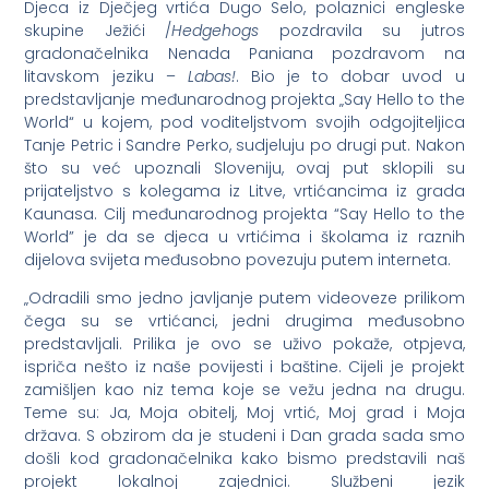
Djeca iz Dječjeg vrtića Dugo Selo, polaznici engleske
skupine Ježići /
Hedgehogs
pozdravila su jutros
gradonačelnika Nenada Paniana pozdravom na
litavskom jeziku –
Labas!
. Bio je to dobar uvod u
predstavljanje međunarodnog projekta „Say Hello to the
World“ u kojem, pod voditeljstvom svojih odgojiteljica
Tanje Petric i Sandre Perko, sudjeluju po drugi put. Nakon
što su već upoznali Sloveniju, ovaj put sklopili su
prijateljstvo s kolegama iz Litve, vrtićancima iz grada
Kaunasa. Cilj međunarodnog projekta “Say Hello to the
World” je da se djeca u vrtićima i školama iz raznih
dijelova svijeta međusobno povezuju putem interneta.
„Odradili smo jedno javljanje putem videoveze prilikom
čega su se vrtićanci, jedni drugima međusobno
predstavljali. Prilika je ovo se uživo pokaže, otpjeva,
ispriča nešto iz naše povijesti i baštine. Cijeli je projekt
zamišljen kao niz tema koje se vežu jedna na drugu.
Teme su: Ja, Moja obitelj, Moj vrtić, Moj grad i Moja
država. S obzirom da je studeni i Dan grada sada smo
došli kod gradonačelnika kako bismo predstavili naš
projekt lokalnoj zajednici. Službeni jezik