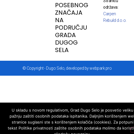
Stranicu
POSEBNOG
održava:
ZNAČAJA
Carpen
NA
Rebuild d.o.o.
PODRUČJU
GRADA
DUGOG
SELA
© Copyright - Dugo Selo, developed by webpark.pro
U skladu s novom regulativom, Grad Dugo Selo je posvetio veliku
pažnju zaštiti osobnih podataka ispitanika. Daljnjim korištenjem we
stranice suglasni ste s korištenjem kolačića (cookies). Za potpuni
tekst Politike privatnosti zaštite osobnih podataka molimo da koristi