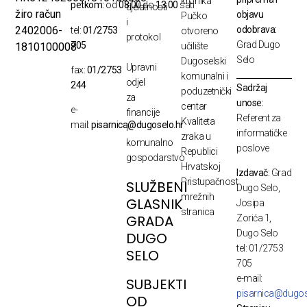
kronika
petkom:
od
08:00
do
13:00
sati
djelatnosti
žiro račun
objavu
Pučko
i
odobrava:
2402006-
tel:
01/2753
otvoreno
protokol
Grad Dugo
705
1810100008
učilište
Selo
Dugoselski
Upravni
fax:
01/2753
komunalni i
odjel
244
Sadržaj
poduzetnički
za
unose:
centar
e-
financije
Referent za
Kvaliteta
mail:
pisarnica@dugoselo.hr
i
informatičke
zraka u
komunalno
poslove
Republici
gospodarstvo
Hrvatskoj
Izdavač:
Grad
Pristupačnost
SLUŽBENI
Dugo Selo,
mrežnih
GLASNIK
Josipa
stranica
GRADA
Zorića 1,
Dugo Selo
DUGO
tel: 01/2753
SELO
705
e-mail:
SUBJEKTI
pisarnica@dugos
OD