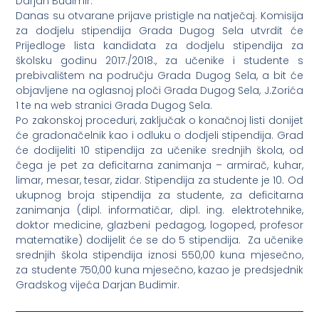
Darjan Budimir.
Danas su otvarane prijave pristigle na natječaj. Komisija
za dodjelu stipendija Grada Dugog Sela utvrdit će
Prijedloge lista kandidata za dodjelu stipendija za
školsku godinu 2017./2018., za učenike i studente s
prebivalištem na području Grada Dugog Sela, a bit će
objavljene na oglasnoj ploči Grada Dugog Sela, J.Zorića
1 te na web stranici Grada Dugog Sela.
Po zakonskoj proceduri, zaključak o konačnoj listi donijet
će gradonačelnik kao i odluku o dodjeli stipendija. Grad
će dodijeliti 10 stipendija za učenike srednjih škola, od
čega je pet za deficitarna zanimanja – armirač, kuhar,
limar, mesar, tesar, zidar. Stipendija za studente je 10. Od
ukupnog broja stipendija za studente, za deficitarna
zanimanja (dipl. informatičar, dipl. ing. elektrotehnike,
doktor medicine, glazbeni pedagog, logoped, profesor
matematike) dodijelit će se do 5 stipendija. Za učenike
srednjih škola stipendija iznosi 550,00 kuna mjesečno,
za studente 750,00 kuna mjesečno, kazao je predsjednik
Gradskog vijeća Darjan Budimir.