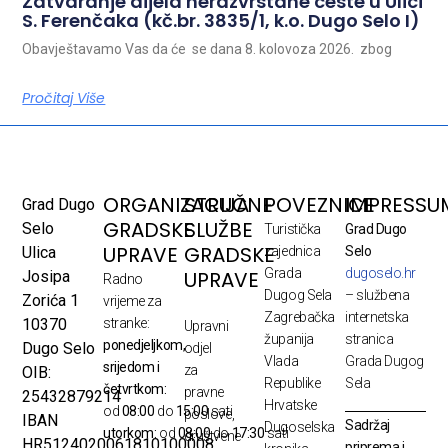
Zatvaranje dijela nerazvrstane ceste u Ulici
S. Ferenčaka (kč.br. 3835/1, k.o. Dugo Selo I)
Obavještavamo Vas da će se dana 8. kolovoza 2026. zbog
Pročitaj Više
ORGANIZACIJA
STRUČNE
POVEZNICE
IMPRESSU
Grad Dugo
GRADSKE
SLUŽBE
Selo
Turistička
Grad Dugo
UPRAVE
GRADSKE
Ulica
zajednica
Selo
Grada
dugoselo.hr
UPRAVE
Josipa
Radno
Dugog Sela
– službena
Zorića 1
vrijeme za
Zagrebačka
internetska
10370
stranke:
Upravni
županija
stranica
ponedjeljkom,
Dugo Selo
odjel
Vlada
Grada Dugog
srijedom i
za
OIB:
Republike
Sela
četvrtkom:
pravne
25432879214
Hrvatske
od
08:00
do
15:00
sati
poslove,
IBAN
Sadržaj
Dugoselska
utorkom:
od
08:00
do
17:30
sati
društvene
HR5124020061810100008
priprema i