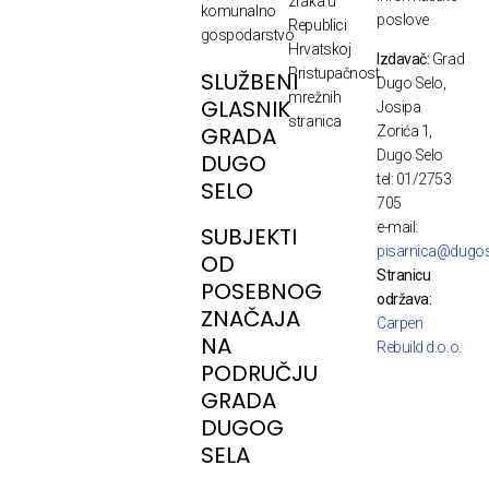
zraka u
komunalno
poslove
Republici
gospodarstvo
Hrvatskoj
Izdavač:
Grad
Pristupačnost
SLUŽBENI
Dugo Selo,
mrežnih
GLASNIK
Josipa
stranica
GRADA
Zorića 1,
Dugo Selo
DUGO
tel: 01/2753
SELO
705
e-mail:
SUBJEKTI
pisarnica@dugos
OD
Stranicu
POSEBNOG
održava:
ZNAČAJA
Carpen
NA
Rebuild d.o.o.
PODRUČJU
GRADA
DUGOG
SELA