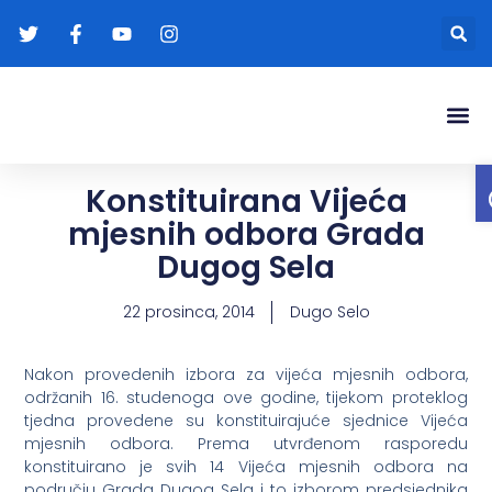
Gradonače
Transparentna
Konstituirana Vijeća
mjesnih odbora Grada
Dugog Sela
22 prosinca, 2014
Dugo Selo
Nakon provedenih izbora za vijeća mjesnih odbora,
održanih 16. studenoga ove godine, tijekom proteklog
tjedna provedene su konstituirajuće sjednice Vijeća
mjesnih odbora. Prema utvrđenom rasporedu
konstituirano je svih 14 Vijeća mjesnih odbora na
području Grada Dugog Sela i to izborom predsjednika