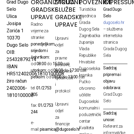
ORGANIZACIJA
STRUČNE
POVEZNICE
IMPRESSU
Grad Dugo
GRADSKE
SLUŽBE
Selo
Turistička
Grad Dugo
UPRAVE
GRADSKE
Ulica
zajednica
Selo
Grada
dugoselo.hr
UPRAVE
Josipa
Radno
Dugog Sela
– službena
Zorića 1
vrijeme za
Zagrebačka
internetska
10370
stranke:
Upravni
županija
stranica
ponedjeljkom,
Dugo Selo
odjel
Vlada
Grada Dugog
srijedom i
za
OIB:
Republike
Sela
četvrtkom:
pravne
25432879214
Hrvatske
od
08:00
do
15:00
sati
poslove,
IBAN
Sadržaj
Dugoselska
utorkom:
od
08:00
do
17:30
sati
društvene
HR5124020061810100008
priprema i
kronika
petkom:
od
08:00
do
13:00
sati
djelatnosti
žiro račun
objavu
Pučko
i
odobrava:
2402006-
tel:
01/2753
otvoreno
protokol
Grad Dugo
705
1810100008
učilište
Selo
Dugoselski
Upravni
fax:
01/2753
komunalni i
odjel
244
Sadržaj
poduzetnički
za
unose:
centar
e-
financije
Referent za
Kvaliteta
mail:
pisarnica@dugoselo.hr
i
informatičke