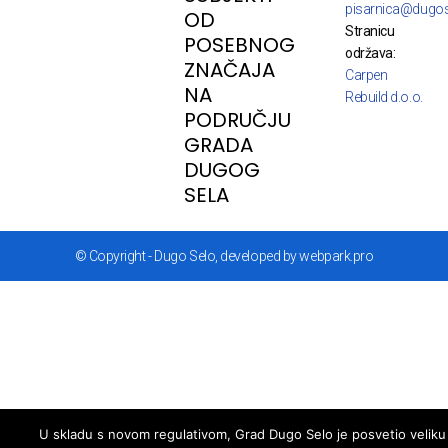
pisarnica@dugos
OD
Stranicu
POSEBNOG
održava:
ZNAČAJA
Carpen
NA
Rebuild d.o.o.
PODRUČJU
GRADA
DUGOG
SELA
© Copyright - Dugo Selo, developed by webpark.pro
U skladu s novom regulativom, Grad Dugo Selo je posvetio veliku