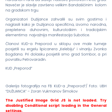
Navečer je slavlje završeno velikim Bandašičinim kolom
na gradskom trgu.
Organizatori Dužijance zahvalili su svim gostima i
naglasili kako je Dužijanca specifična, izvorno narodna,
prepletena duhovnim, kulturološkim i tradicijskim
elementima najvažnija manifestacija Subotice.
Članovi KUD-a Preporod u sklopu ove male turneje
posjetili su ergelu lipicanera „Kelebiju“ i vinariju Zvonka
Bogdana. Pri dolasku posjetili smo grad Sombor, a pri
povratku Petrovaradin.
KUD „Preporod“
Galerija fotografija na FB KUD-a „Preporod“/ Foto: UBH
“DUŽIJANCA” – Zoran Vukmanov Šimokov
The Justified Image Grid JS is not loaded. Try
disabling Conditional script loading in the General
settings.