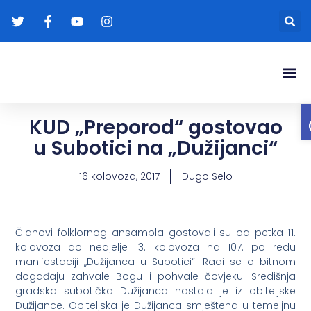
Gradonače
Transparentna
KUD „Preporod“ gostovao
u Subotici na „Dužijanci“
16 kolovoza, 2017
Dugo Selo
Članovi folklornog ansambla gostovali su od petka 11.
kolovoza do nedjelje 13. kolovoza na 107. po redu
manifestaciji „Dužijanca u Subotici“. Radi se o bitnom
događaju zahvale Bogu i pohvale čovjeku. Središnja
gradska subotička Dužijanca nastala je iz obiteljske
Dužijance. Obiteljska je Dužijanca smještena u temeljnu