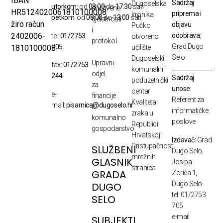
IBAN
Sadržaj
Dugoselska
utorkom:
od
08:00
do
17:30
sati
društvene
HR5124020061810100008
priprema i
kronika
petkom:
od
08:00
do
13:00
sati
djelatnosti
žiro račun
objavu
Pučko
i
odobrava:
2402006-
tel:
01/2753
otvoreno
protokol
Grad Dugo
705
1810100008
učilište
Selo
Dugoselski
Upravni
fax:
01/2753
komunalni i
odjel
244
Sadržaj
poduzetnički
za
unose:
centar
e-
financije
Referent za
Kvaliteta
mail:
pisarnica@dugoselo.hr
i
informatičke
zraka u
komunalno
poslove
Republici
gospodarstvo
Hrvatskoj
Izdavač:
Grad
Pristupačnost
SLUŽBENI
Dugo Selo,
mrežnih
GLASNIK
Josipa
stranica
GRADA
Zorića 1,
Dugo Selo
DUGO
tel: 01/2753
SELO
705
e-mail:
SUBJEKTI