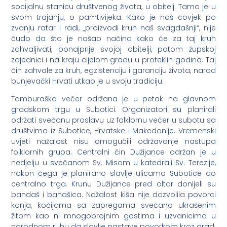
socijalnu stanicu društvenog života, u obitelj. Tamo je u
svom trajanju, o pamtivijeka. Kako je naš čovjek po
zvanju ratar i radi, „proizvodi kruh naš svagdašnji“, nije
čudo da što je našao načina kako će za taj kruh
zahvaljivati, ponajprije svojoj obitelji, potom župskoj
zajednici i na kraju cijelom gradu u proteklih godina. Taj
čin zahvale za kruh, egzistenciju i garanciju života, narod
bunjevački Hrvati utkao je u svoju tradiciju.
Tamburaška večer održana je u petak na glavnom
gradskom trgu u Subotici. Organizatori su planirali
održati svečanu proslavu uz folklornu večer u subotu sa
društvima iz Subotice, Hrvatske i Makedonije. Vremenski
uvjeti nažalost nisu omogućili održavanje nastupa
folklornih grupa. Centralni čin Dužijance održan je u
nedjelju u svečanom Sv. Misom u katedrali Sv. Terezije,
nakon čega je planirano slavlje ulicama Subotice do
centralno trga. Krunu Dužijance pred oltar donijeli su
bandaš i banašica. Nažalost kiša nije dozvolila povorci
konja, kočijama sa zapregama svečano ukrašenim
žitom kao ni mnogobrojnim gostima i uzvanicima u
narodnom ruhu da slavlje nastave povorkom kroz grad.