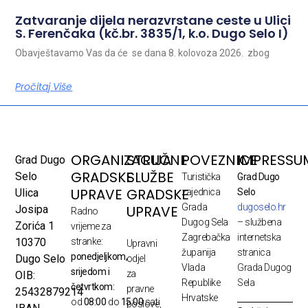
Zatvaranje dijela nerazvrstane ceste u Ulici
S. Ferenčaka (kč.br. 3835/1, k.o. Dugo Selo I)
Obavještavamo Vas da će se dana 8. kolovoza 2026. zbog
Pročitaj Više
ORGANIZACIJA
STRUČNE
POVEZNICE
IMPRESSU
Grad Dugo
GRADSKE
SLUŽBE
Selo
Turistička
Grad Dugo
UPRAVE
GRADSKE
Ulica
zajednica
Selo
Grada
dugoselo.hr
UPRAVE
Josipa
Radno
Dugog Sela
– službena
Zorića 1
vrijeme za
Zagrebačka
internetska
10370
stranke:
Upravni
županija
stranica
ponedjeljkom,
Dugo Selo
odjel
Vlada
Grada Dugog
srijedom i
za
OIB:
Republike
Sela
četvrtkom:
pravne
25432879214
Hrvatske
od
08:00
do
15:00
sati
poslove,