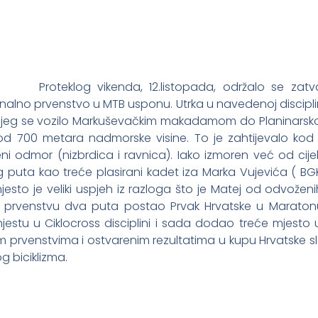
Proteklog vikenda, 12.listopada, održalo se zat
onalno prvenstvo u MTB usponu. Utrka u navedenoj discipli
 kojeg se vozilo Markuševačkim makadamom do Planinarsk
 od 700 metara nadmorske visine. To je zahtijevalo kod 
 odmor (nizbrdica i ravnica). Iako izmoren već od cijele
vog puta kao treće plasirani kadet iza Marka Vujevića ( 
jesto je veliki uspjeh iz razloga što je Matej od odvoženih
 prvenstvu dva puta postao Prvak Hrvatske u Maratonu
jestu u Ciklocross disciplini i sada dodao treće mjest
m prvenstvima i ostvarenim rezultatima u kupu Hrvatske
g biciklizma.