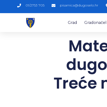
01/2753 705
pisarnica@dugoselo.hr
Grad
Gradonačelni
Matej
dugo
Treće 