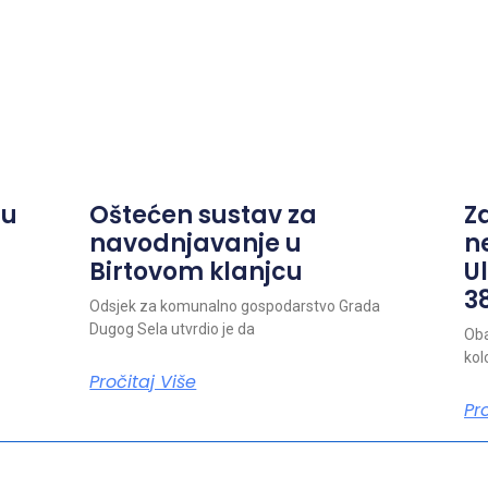
ju
Oštećen sustav za
Z
navodnjavanje u
n
Birtovom klanjcu
Ul
38
Odsjek za komunalno gospodarstvo Grada
Dugog Sela utvrdio je da
Oba
kol
Pročitaj Više
Pr