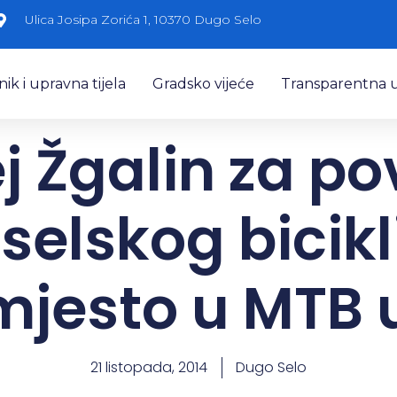
Ulica Josipa Zorića 1, 10370 Dugo Selo
k i upravna tijela
Gradsko vijeće
Transparentna 
 Žgalin za po
selskog bicikl
mjesto u MTB
21 listopada, 2014
Dugo Selo