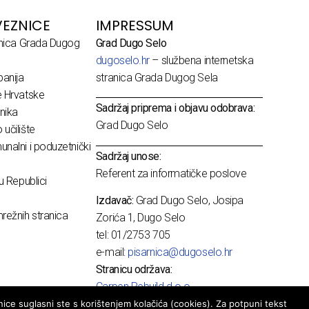
EZNICE
IMPRESSUM
dnica Grada Dugog
Grad Dugo Selo
dugoselo.hr
– službena internetska
anija
stranica Grada Dugog Sela
e Hrvatske
Sadržaj priprema i objavu odobrava:
nika
Grad Dugo Selo
učilište
nalni i poduzetnički
Sadržaj unose:
Referent za informatičke poslove
u Republici
Izdavač:
Grad Dugo Selo, Josipa
režnih stranica
Zorića 1, Dugo Selo
tel: 01/2753 705
e-mail:
pisarnica@dugoselo.hr
Stranicu održava:
Carpen Rebuild d.o.o.
ice suglasni ste s korištenjem kolačića (cookies). Za potpuni tekst