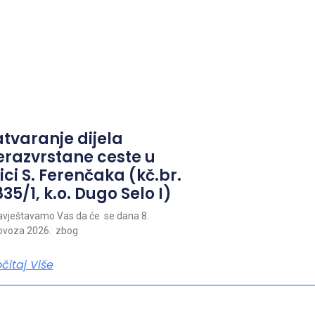
atvaranje dijela
erazvrstane ceste u
ici S. Ferenčaka (kč.br.
35/1, k.o. Dugo Selo I)
vještavamo Vas da će se dana 8.
ovoza 2026. zbog
očitaj Više