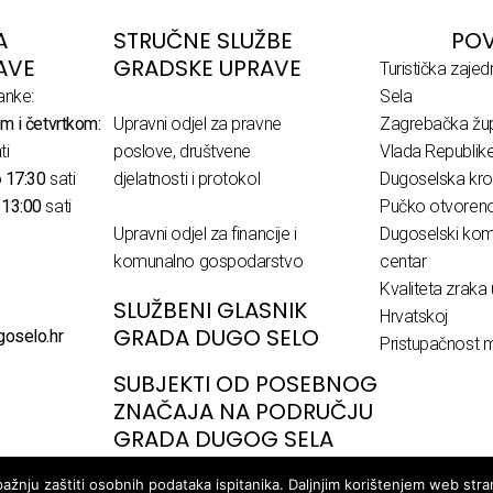
A
STRUČNE SLUŽBE
POV
AVE
GRADSKE UPRAVE
Turistička zaje
anke:
Sela
m i četvrtkom:
Upravni odjel za pravne
Zagrebačka žup
ti
poslove, društvene
Vlada Republik
o
17:30
sati
djelatnosti i protokol
Dugoselska kro
o
13:00
sati
Pučko otvoreno 
Upravni odjel za financije i
Dugoselski komu
komunalno gospodarstvo
centar
Kvaliteta zraka 
SLUŽBENI GLASNIK
Hrvatskoj
GRADA DUGO SELO
goselo.hr
Pristupačnost m
SUBJEKTI OD POSEBNOG
ZNAČAJA NA PODRUČJU
GRADA DUGOG SELA
žnju zaštiti osobnih podataka ispitanika. Daljnjim korištenjem web stran