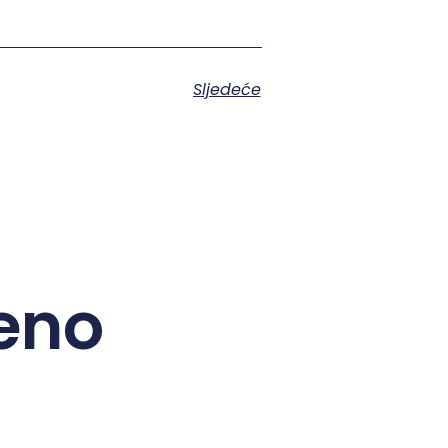
Sljedeće
eno