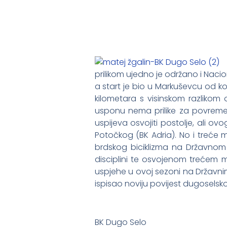
prilikom ujedno je održano i Naci
a start je bio u Markuševcu od
kilometara s visinskom razlikom
usponu nema prilike za povremeni
uspijeva osvojiti postolje, ali o
Potočkog (BK Adria). No i treće m
brdskog biciklizma na Državnom
disciplini te osvojenom trećem m
uspjehe u ovoj sezoni na Državni
ispisao noviju povijest dugoselsko
BK Dugo Selo