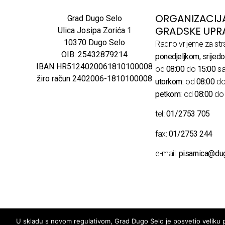
ORGANIZACIJ
Grad Dugo Selo
GRADSKE UPR
Ulica Josipa Zorića 1
10370 Dugo Selo
Radno vrijeme za str
OIB: 25432879214
ponedjeljkom, srijedo
IBAN HR5124020061810100008
od
08:00
do
15:00
sa
žiro račun 2402006-1810100008
utorkom:
od
08:00
d
petkom:
od
08:00
d
tel:
01/2753 705
fax:
01/2753 244
e-mail:
pisarnica@du
U skladu s novom regulativom, Grad Dugo Selo je posvetio veliku pa