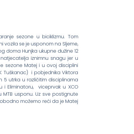
varanje sezone u biciklizmu. Tom
ni vozila se je usponom na Sljeme,
og doma Hunjka ukupne dužine 12
natjecatelja iznimnu snagu jer u
 sezone Matej i u ovoj disciplini
BGK Tuškanac) i pobjednika Viktora
 5 utrka u različitim disciplinama
 i Eliminatoru, viceprvak u XCO
o u MTB usponu. Uz sve postignute
 slobodno možemo reći da je Matej