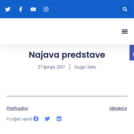
Gradonače
Transparentna
Najava predstave
27 lipnja, 2017
Dugo Selo
Prethodno
Sljedeće
Podjeli vijest