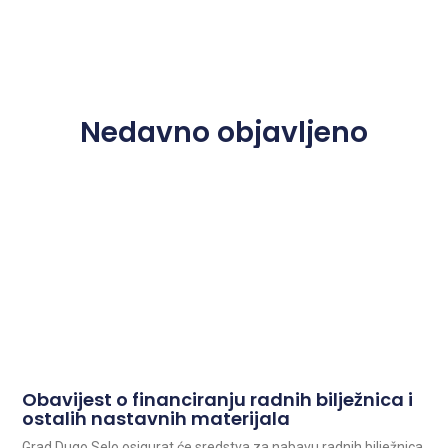
Nedavno objavljeno
Obavijest o financiranju radnih bilježnica i
ostalih nastavnih materijala
Grad Dugo Selo osigurat će sredstva za nabavu radnih bilježnica