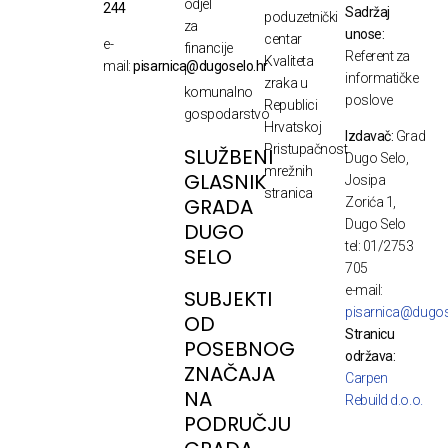
odjel
244
Sadržaj
poduzetnički
za
unose:
centar
e-
financije
Referent za
Kvaliteta
mail:
pisarnica@dugoselo.hr
i
informatičke
zraka u
komunalno
poslove
Republici
gospodarstvo
Hrvatskoj
Izdavač:
Grad
Pristupačnost
SLUŽBENI
Dugo Selo,
mrežnih
GLASNIK
Josipa
stranica
GRADA
Zorića 1,
Dugo Selo
DUGO
tel: 01/2753
SELO
705
e-mail:
SUBJEKTI
pisarnica@dugos
OD
Stranicu
POSEBNOG
održava:
ZNAČAJA
Carpen
NA
Rebuild d.o.o.
PODRUČJU