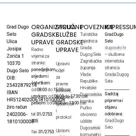
ORGANIZACIJA
STRUČNE
POVEZNICE
IMPRESSU
Grad Dugo
GRADSKE
SLUŽBE
Selo
Turistička
Grad Dugo
UPRAVE
GRADSKE
Ulica
zajednica
Selo
Grada
dugoselo.hr
UPRAVE
Josipa
Radno
Dugog Sela
– službena
Zorića 1
vrijeme za
Zagrebačka
internetska
10370
stranke:
Upravni
županija
stranica
ponedjeljkom,
Dugo Selo
odjel
Vlada
Grada Dugog
srijedom i
za
OIB:
Republike
Sela
četvrtkom:
pravne
25432879214
Hrvatske
od
08:00
do
15:00
sati
poslove,
IBAN
Sadržaj
Dugoselska
utorkom:
od
08:00
do
17:30
sati
društvene
HR5124020061810100008
priprema i
kronika
petkom:
od
08:00
do
13:00
sati
djelatnosti
žiro račun
objavu
Pučko
i
odobrava:
2402006-
tel:
01/2753
otvoreno
protokol
Grad Dugo
705
1810100008
učilište
Selo
Dugoselski
Upravni
fax:
01/2753
komunalni i