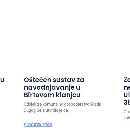
ju
Oštećen sustav za
Z
navodnjavanje u
n
Birtovom klanjcu
Ul
38
Odsjek za komunalno gospodarstvo Grada
Dugog Sela utvrdio je da
Oba
kol
Pročitaj Više