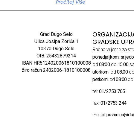
Pročitaj Više
ORGANIZACIJ
Grad Dugo Selo
GRADSKE UPR
Ulica Josipa Zorića 1
10370 Dugo Selo
Radno vrijeme za str
OIB: 25432879214
ponedjeljkom, srijedo
IBAN HR5124020061810100008
od
08:00
do
15:00
sa
žiro račun 2402006-1810100008
utorkom:
od
08:00
d
petkom:
od
08:00
d
tel:
01/2753 705
fax:
01/2753 244
e-mail:
pisarnica@du