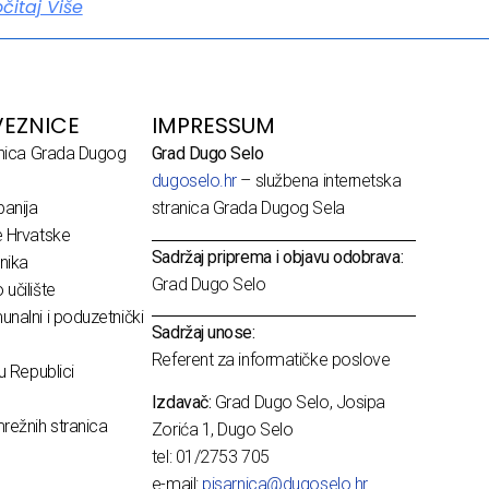
očitaj Više
EZNICE
IMPRESSUM
dnica Grada Dugog
Grad Dugo Selo
dugoselo.hr
– službena internetska
anija
stranica Grada Dugog Sela
e Hrvatske
Sadržaj priprema i objavu odobrava:
nika
Grad Dugo Selo
učilište
nalni i poduzetnički
Sadržaj unose:
Referent za informatičke poslove
u Republici
Izdavač:
Grad Dugo Selo, Josipa
režnih stranica
Zorića 1, Dugo Selo
tel: 01/2753 705
e-mail:
pisarnica@dugoselo.hr