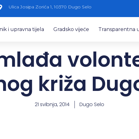
Ulica Josipa Zorića 1, 10370 Dugo Selo
k i upravna tijela
Gradsko vijeće
Transparentna 
mlađa volont
og križa Dug
21 svibnja, 2014
Dugo Selo