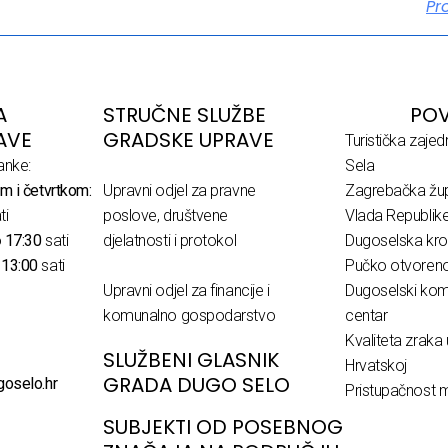
Pr
A
STRUČNE SLUŽBE
POV
AVE
GRADSKE UPRAVE
Turistička zaje
anke:
Sela
m i četvrtkom:
Upravni odjel za pravne
Zagrebačka žup
ti
poslove, društvene
Vlada Republik
o
17:30
sati
djelatnosti i protokol
Dugoselska kro
o
13:00
sati
Pučko otvoreno 
Upravni odjel za financije i
Dugoselski komu
komunalno gospodarstvo
centar
Kvaliteta zraka 
SLUŽBENI GLASNIK
Hrvatskoj
GRADA DUGO SELO
goselo.hr
Pristupačnost m
SUBJEKTI OD POSEBNOG