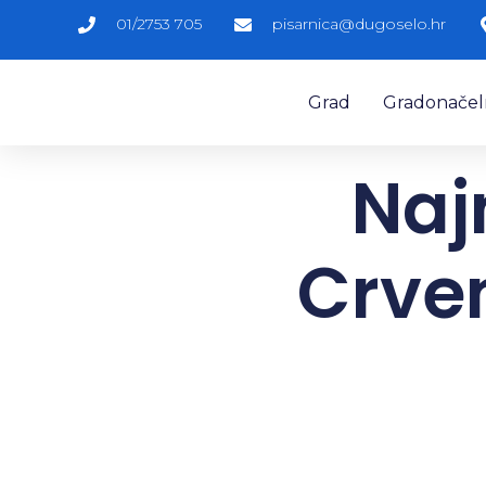
01/2753 705
pisarnica@dugoselo.hr
Grad
Gradonačelni
Naj
Crven