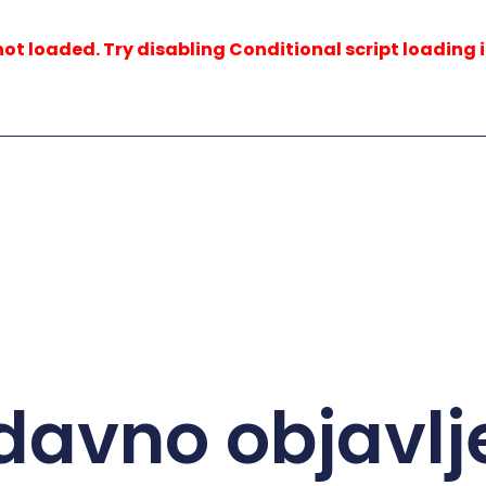
not loaded. Try disabling Conditional script loading i
davno objavlj