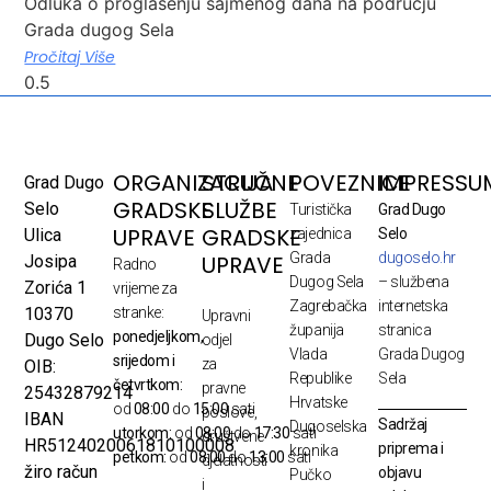
Odluka o proglašenju sajmenog dana na području
Grada dugog Sela
Pročitaj Više
ORGANIZACIJA
STRUČNE
POVEZNICE
IMPRESSU
Grad Dugo
GRADSKE
SLUŽBE
Selo
Turistička
Grad Dugo
UPRAVE
GRADSKE
Ulica
zajednica
Selo
Grada
dugoselo.hr
UPRAVE
Josipa
Radno
Dugog Sela
– službena
Zorića 1
vrijeme za
Zagrebačka
internetska
10370
stranke:
Upravni
županija
stranica
ponedjeljkom,
Dugo Selo
odjel
Vlada
Grada Dugog
srijedom i
za
OIB:
Republike
Sela
četvrtkom:
pravne
25432879214
Hrvatske
od
08:00
do
15:00
sati
poslove,
IBAN
Sadržaj
Dugoselska
utorkom:
od
08:00
do
17:30
sati
društvene
HR5124020061810100008
priprema i
kronika
petkom:
od
08:00
do
13:00
sati
djelatnosti
žiro račun
objavu
Pučko
i