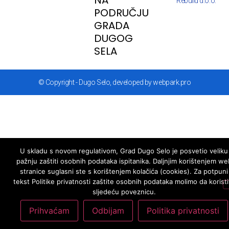
NA
Rebuild d.o.o.
PODRUČJU
GRADA
DUGOG
SELA
© Copyright - Dugo Selo, developed by webpark.pro
U skladu s novom regulativom, Grad Dugo Selo je posvetio veliku
pažnju zaštiti osobnih podataka ispitanika. Daljnjim korištenjem we
stranice suglasni ste s korištenjem kolačića (cookies). Za potpuni
tekst Politike privatnosti zaštite osobnih podataka molimo da koristi
sljedeću poveznicu.
Prihvaćam
Odbijam
Politika privatnosti