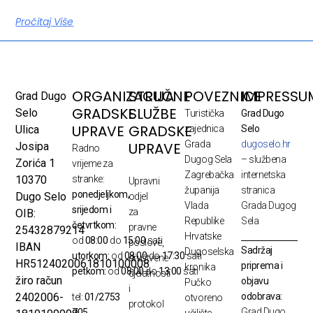
Pročitaj Više
ORGANIZACIJA
STRUČNE
POVEZNICE
IMPRESSU
Grad Dugo
GRADSKE
SLUŽBE
Selo
Turistička
Grad Dugo
UPRAVE
GRADSKE
Ulica
zajednica
Selo
Grada
dugoselo.hr
UPRAVE
Josipa
Radno
Dugog Sela
– službena
Zorića 1
vrijeme za
Zagrebačka
internetska
10370
stranke:
Upravni
županija
stranica
ponedjeljkom,
Dugo Selo
odjel
Vlada
Grada Dugog
srijedom i
za
OIB:
Republike
Sela
četvrtkom:
pravne
25432879214
Hrvatske
od
08:00
do
15:00
sati
poslove,
IBAN
Sadržaj
Dugoselska
utorkom:
od
08:00
do
17:30
sati
društvene
HR5124020061810100008
priprema i
kronika
petkom:
od
08:00
do
13:00
sati
djelatnosti
žiro račun
objavu
Pučko
i
odobrava:
2402006-
tel:
01/2753
otvoreno
protokol
Grad Dugo
705