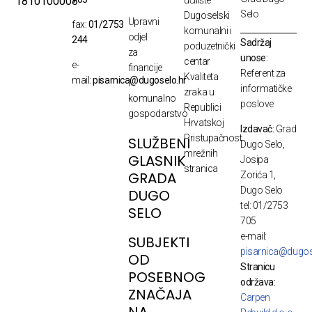
1810100008
učilište
Selo
Dugoselski
Upravni
fax:
01/2753
komunalni i
odjel
244
Sadržaj
poduzetnički
za
unose:
centar
e-
financije
Referent za
Kvaliteta
mail:
pisarnica@dugoselo.hr
i
informatičke
zraka u
komunalno
poslove
Republici
gospodarstvo
Hrvatskoj
Izdavač:
Grad
Pristupačnost
SLUŽBENI
Dugo Selo,
mrežnih
GLASNIK
Josipa
stranica
GRADA
Zorića 1,
Dugo Selo
DUGO
tel: 01/2753
SELO
705
e-mail:
SUBJEKTI
pisarnica@dugos
OD
Stranicu
POSEBNOG
održava:
ZNAČAJA
Carpen