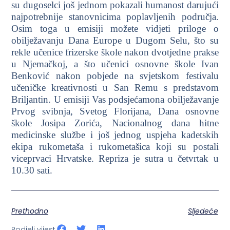
su dugoselci još jednom pokazali humanost darujući
najpotrebnije stanovnicima poplavljenih područja.
Osim toga u emisiji možete vidjeti priloge o
obilježavanju Dana Europe u Dugom Selu, što su
rekle učenice frizerske škole nakon dvotjedne prakse
u Njemačkoj, a što učenici osnovne škole Ivan
Benković nakon pobjede na svjetskom festivalu
učeničke kreativnosti u San Remu s predstavom
Briljantin. U emisiji Vas podsjećamona obilježavanje
Prvog svibnja, Svetog Florijana, Dana osnovne
škole Josipa Zorića, Nacionalnog dana hitne
medicinske službe i još jednog uspjeha kadetskih
ekipa rukometaša i rukometašica koji su postali
viceprvaci Hrvatske. Repriza je sutra u četvrtak u
10.30 sati.
Prethodno
Sljedeće
Podjeli vijest