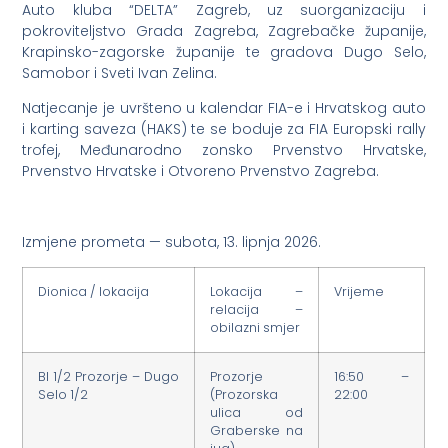
Auto kluba “DELTA” Zagreb, uz suorganizaciju i
pokroviteljstvo Grada Zagreba, Zagrebačke županije,
Krapinsko-zagorske županije te gradova Dugo Selo,
Samobor i Sveti Ivan Zelina.
Natjecanje je uvršteno u kalendar FIA-e i Hrvatskog auto
i karting saveza (HAKS) te se boduje za FIA Europski rally
trofej, Međunarodno zonsko Prvenstvo Hrvatske,
Prvenstvo Hrvatske i Otvoreno Prvenstvo Zagreba.
Izmjene prometa — subota, 13. lipnja 2026.
Dionica / lokacija
Lokacija –
Vrijeme
relacija –
obilazni smjer
BI 1/2 Prozorje – Dugo
Prozorje
16:50 –
Selo 1/2
(Prozorska
22:00
ulica od
Graberske na