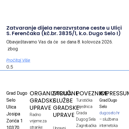
Zatvaranje dijela nerazvrstane ceste u Ulici
S. Ferenčaka (kč.br. 3835/1, k.o. Dugo Selo I)
Obavještavamo Vas da će se dana 8. kolovoza 2026.
zbog
Pročitaj Više
ORGANIZACIJA
STRUČNE
POVEZNICE
IMPRESSU
Grad Dugo
GRADSKE
SLUŽBE
Selo
Turistička
Grad Dugo
UPRAVE
GRADSKE
Ulica
zajednica
Selo
Grada
dugoselo.hr
UPRAVE
Josipa
Radno
Dugog Sela
– službena
Zorića 1
vrijeme za
Zagrebačka
internetska
10370
stranke:
Upravni