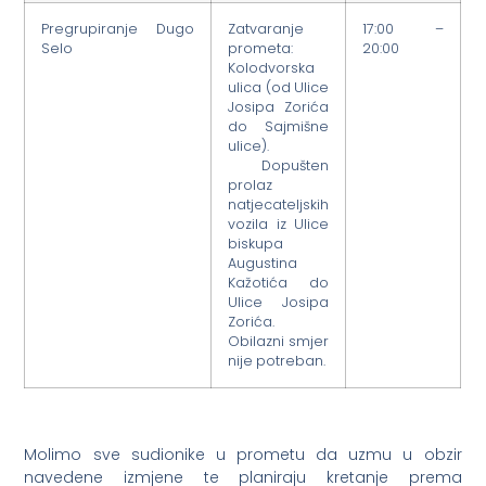
Pregrupiranje Dugo
Zatvaranje
17:00 –
Selo
prometa:
20:00
Kolodvorska
ulica (od Ulice
Josipa Zorića
do Sajmišne
ulice).
Dopušten
prolaz
natjecateljskih
vozila iz Ulice
biskupa
Augustina
Kažotića do
Ulice Josipa
Zorića.
Obilazni smjer
nije potreban.
Molimo sve sudionike u prometu da uzmu u obzir
navedene izmjene te planiraju kretanje prema