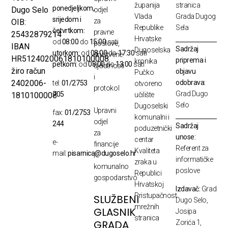
županija
stranica
ponedjeljkom,
Dugo Selo
odjel
Vlada
Grada Dugog
srijedom i
za
OIB:
Republike
Sela
četvrtkom:
pravne
25432879214
Hrvatske
od
08:00
do
15:00
sati
poslove,
IBAN
Sadržaj
Dugoselska
utorkom:
od
08:00
do
17:30
sati
društvene
HR5124020061810100008
priprema i
kronika
petkom:
od
08:00
do
13:00
sati
djelatnosti
žiro račun
objavu
Pučko
i
odobrava:
2402006-
tel:
01/2753
otvoreno
protokol
Grad Dugo
705
1810100008
učilište
Selo
Dugoselski
Upravni
fax:
01/2753
komunalni i
odjel
244
Sadržaj
poduzetnički
za
unose:
centar
e-
financije
Referent za
Kvaliteta
mail:
pisarnica@dugoselo.hr
i
informatičke
zraka u
komunalno
poslove
Republici
gospodarstvo
Hrvatskoj
Izdavač:
Grad
Pristupačnost
SLUŽBENI
Dugo Selo,
mrežnih
GLASNIK
Josipa
stranica
GRADA
Zorića 1,