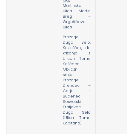
jug) –
Martinska
ulica –Martin
Breg –
Grgošićeva
ulica –
Prozorje –
Dugo Selo,
Kozinšćak, do
križanja s
Ulicom Tome
Košćeca
Obilazni
smjer:
Prozorje –
Drenčec –
Cerje –
Budenec –
Sesvetski
Kraljevec –
Dugo Selo
(Ulica Tome
Kapitana)