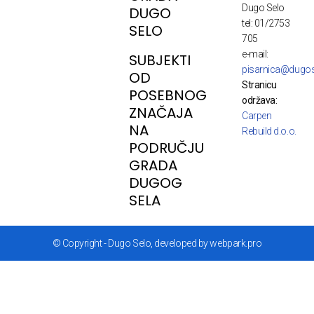
Dugo Selo
DUGO
tel: 01/2753
SELO
705
e-mail:
SUBJEKTI
pisarnica@dugos
OD
Stranicu
POSEBNOG
održava:
ZNAČAJA
Carpen
NA
Rebuild d.o.o.
PODRUČJU
GRADA
DUGOG
SELA
© Copyright - Dugo Selo, developed by webpark.pro