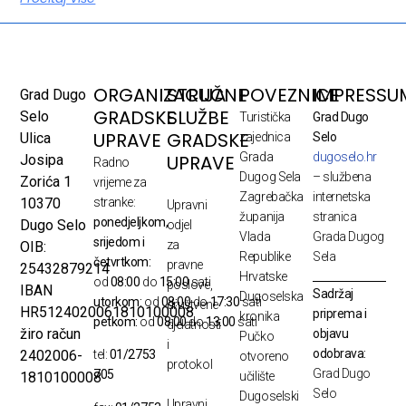
ORGANIZACIJA
STRUČNE
POVEZNICE
IMPRESSU
Grad Dugo
GRADSKE
SLUŽBE
Selo
Turistička
Grad Dugo
UPRAVE
GRADSKE
Ulica
zajednica
Selo
Grada
dugoselo.hr
UPRAVE
Josipa
Radno
Dugog Sela
– službena
Zorića 1
vrijeme za
Zagrebačka
internetska
10370
stranke:
Upravni
županija
stranica
ponedjeljkom,
Dugo Selo
odjel
Vlada
Grada Dugog
srijedom i
za
OIB:
Republike
Sela
četvrtkom:
pravne
25432879214
Hrvatske
od
08:00
do
15:00
sati
poslove,
IBAN
Sadržaj
Dugoselska
utorkom:
od
08:00
do
17:30
sati
društvene
HR5124020061810100008
priprema i
kronika
petkom:
od
08:00
do
13:00
sati
djelatnosti
žiro račun
objavu
Pučko
i
odobrava:
2402006-
tel:
01/2753
otvoreno
protokol
Grad Dugo
705
1810100008
učilište
Selo
Dugoselski
Upravni