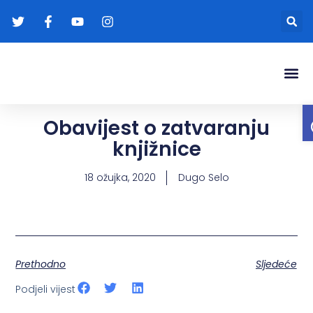
Gradonače
Transparentna
Obavijest o zatvaranju
knjižnice
18 ožujka, 2020
Dugo Selo
Prethodno
Sljedeće
Podjeli vijest