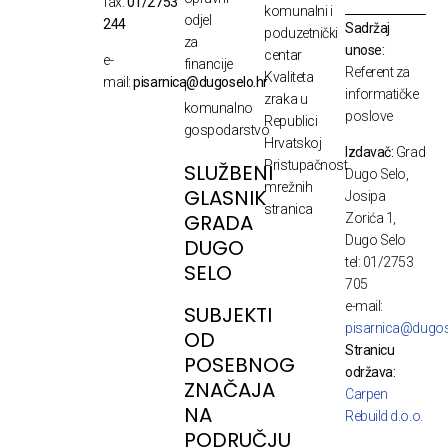
fax:
01/2753
komunalni i
odjel
244
Sadržaj
poduzetnički
za
unose:
centar
e-
financije
Referent za
Kvaliteta
mail:
pisarnica@dugoselo.hr
i
informatičke
zraka u
komunalno
poslove
Republici
gospodarstvo
Hrvatskoj
Izdavač:
Grad
Pristupačnost
SLUŽBENI
Dugo Selo,
mrežnih
GLASNIK
Josipa
stranica
GRADA
Zorića 1,
Dugo Selo
DUGO
tel: 01/2753
SELO
705
e-mail:
SUBJEKTI
pisarnica@dugos
OD
Stranicu
POSEBNOG
održava:
ZNAČAJA
Carpen
NA
Rebuild d.o.o.
PODRUČJU