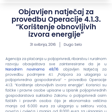
Objavljen natječaj za
provedbu Operacije 4.1.3.
“Korištenje obnovljivih
izvora energije“
31 svibnja, 2016
Dugo Selo
Agencija za plaćanja u poljoprivredi, ribarstvu i ruralnom
razvoju obavještava sve zainteresirane da je u
Narodnim novinama 48/16
objavljen Natječaj za
provedbu podmjere 4.1. „Potpora za ulaganja u
poljoprivredna gospodarstva“ – provedba Operacije
4.1.3. “Korištenje obnovljivih izvora energije“. Korisnici su
fizičke i pravne osobe upisane u Upisnik poljoprivrednih
gospodarstava sukladno Zakonu o poljoprivredi osim
fizičkih i pravnih osoba čija je ekonomska veličina
manja od 6.000 eura za ulaganja u sektoru voća,
povrća i cvijeća i manja od 8.000 eura za ulaganja u