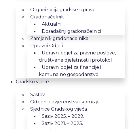
Organizacija gradske uprave
Gradonačelnik
Aktualni
Dosadašnji gradonačelnici
Zamjenik gradonačelnika
Upravni Odjeli
Upravni odjel za pravne poslove,
društvene djelatnosti i protokol
Upravni odjel za financije i
komunalno gospodarstvo
Gradsko vijeće
Sastav
Odbori, povjerenstva i komisije
Sjednice Gradskog vijeća
Saziv 2025. – 2029.
Saziv 2021. – 2025.