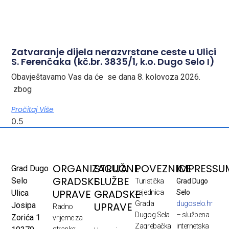
Zatvaranje dijela nerazvrstane ceste u Ulici
S. Ferenčaka (kč.br. 3835/1, k.o. Dugo Selo I)
Obavještavamo Vas da će se dana 8. kolovoza 2026.
zbog
Pročitaj Više
ORGANIZACIJA
STRUČNE
POVEZNICE
IMPRESSU
Grad Dugo
GRADSKE
SLUŽBE
Selo
Turistička
Grad Dugo
UPRAVE
GRADSKE
Ulica
zajednica
Selo
Grada
dugoselo.hr
UPRAVE
Josipa
Radno
Dugog Sela
– službena
Zorića 1
vrijeme za
Zagrebačka
internetska
stranke: