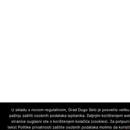
U skladu s novom regulativom, Grad Dugo Selo je posvetio veliku
pažnju zaštiti osobnih podataka ispitanika. Daljnjim korištenjem we
stranice suglasni ste s korištenjem kolačića (cookies). Za potpuni
tekst Politike privatnosti zaštite osobnih podataka molimo da koristi