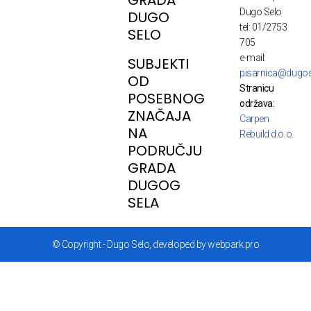
Dugo Selo
DUGO
tel: 01/2753
SELO
705
e-mail:
SUBJEKTI
pisarnica@dugos
OD
Stranicu
POSEBNOG
održava:
ZNAČAJA
Carpen
NA
Rebuild d.o.o.
PODRUČJU
GRADA
DUGOG
SELA
© Copyright - Dugo Selo, developed by webpark.pro