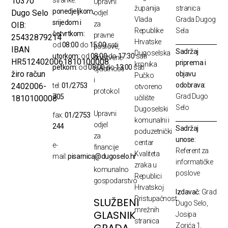
10370
Upravni
županija
stranica
ponedjeljkom,
Dugo Selo
odjel
Vlada
Grada Dugog
srijedom i
za
OIB:
Republike
Sela
četvrtkom:
pravne
25432879214
Hrvatske
od
08:00
do
15:00
sati
poslove,
IBAN
Sadržaj
Dugoselska
utorkom:
od
08:00
do
17:30
sati
društvene
HR5124020061810100008
priprema i
kronika
petkom:
od
08:00
do
13:00
sati
djelatnosti
žiro račun
objavu
Pučko
i
odobrava:
2402006-
tel:
01/2753
otvoreno
protokol
Grad Dugo
705
1810100008
učilište
Selo
Dugoselski
Upravni
fax:
01/2753
komunalni i
odjel
244
Sadržaj
poduzetnički
za
unose:
centar
e-
financije
Referent za
Kvaliteta
mail:
pisarnica@dugoselo.hr
i
informatičke
zraka u
komunalno
poslove
Republici
gospodarstvo
Hrvatskoj
Izdavač:
Grad
Pristupačnost
SLUŽBENI
Dugo Selo,
mrežnih
GLASNIK
Josipa
stranica
GRADA
Zorića 1,