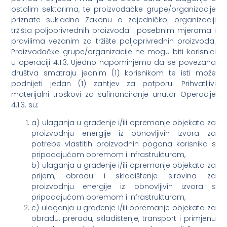
ostalim sektorima, te proizvođačke grupe/organizacije
priznate sukladno Zakonu o zajedničkoj organizaciji
tržišta poljoprivrednih proizvoda i posebnim mjerama i
pravilima vezanim za tržište poljoprivrednih proizvoda.
Proizvođačke grupe/organizacije ne mogu biti korisnici
u operaciji 4.1.3. Ujedno napominjemo da se povezana
društva smatraju jednim (1) korisnikom te isti može
podnijeti jedan (1) zahtjev za potporu. Prihvatljivi
materijalni troškovi za sufinanciranje unutar Operacije
4.1.3. su:
a) ulaganja u građenje i/ili opremanje objekata za
proizvodnju energije iz obnovljivih izvora za
potrebe vlastitih proizvodnih pogona korisnika s
pripadajućom opremom i infrastrukturom,
b) ulaganja u građenje i/ili opremanje objekata za
prijem, obradu i skladištenje sirovina za
proizvodnju energije iz obnovljivih izvora s
pripadajućom opremom i infrastrukturom,
c) ulaganja u građenje i/ili opremanje objekata za
obradu, preradu, skladištenje, transport i primjenu