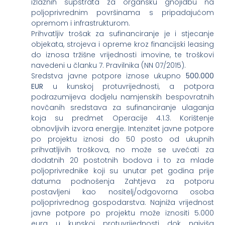
izlaznih supstrata za organsku gnojidbu na
poljoprivrednim površinama s pripadajućom
opremom i infrastrukturom.
Prihvatljiv trošak za sufinanciranje je i stjecanje
objekata, strojeva i opreme kroz financijski leasing
do iznosa tržišne vrijednosti imovine, te troškovi
navedeni u članku 7. Pravilnika (NN 07/2015).
Sredstva javne potpore iznose ukupno
500.000
EUR
u kunskoj protuvrijednosti, a potpora
podrazumijeva dodjelu namjenskih bespovratnih
novčanih sredstava za sufinanciranje ulaganja
koja su predmet Operacije 4.1.3. Korištenje
obnovljivih izvora energije. Intenzitet javne potpore
po projektu iznosi do 50 posto od ukupnih
prihvatljivih troškova, no može se uvećati za
dodatnih 20 postotnih bodova i to za mlade
poljoprivrednike koji su unutar pet godina prije
datuma podnošenja Zahtjeva za potporu
postavljeni kao nositelj/odgovorna osoba
poljoprivrednog gospodarstva. Najniža vrijednost
javne potpore po projektu može iznositi 5.000
eura u kunskoj protuvrijednosti dok najviša