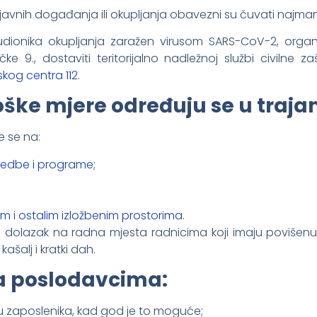
i javnih događanja ili okupljanja obavezni su čuvati najma
udionika okupljanja zaražen virusom SARS-CoV-2, organ
ke 9., dostaviti teritorijalno nadležnoj službi civilne zaš
skog centra 112
.
ke mjere određuju se u trajan
 se na:
zvedbe i programe
;
kim i ostalim izložbenim prostorima
.
 dolazak na radna mjesta radnicima koji imaju povišenu
šalj i kratki dah.
a poslodavcima:
eđu zaposlenika, kad god je to moguće;