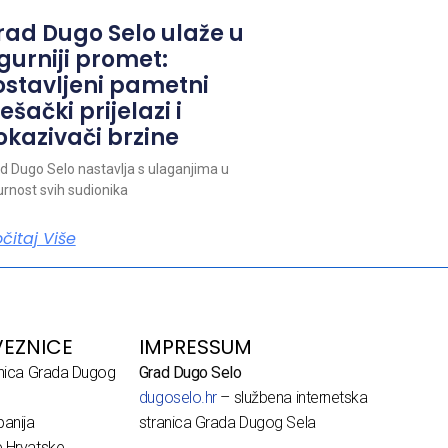
rad Dugo Selo ulaže u
igurniji promet:
ostavljeni pametni
ešački prijelazi i
okazivači brzine
d Dugo Selo nastavlja s ulaganjima u
urnost svih sudionika
očitaj Više
EZNICE
IMPRESSUM
dnica Grada Dugog
Grad Dugo Selo
dugoselo.hr
– službena internetska
anija
stranica Grada Dugog Sela
e Hrvatske