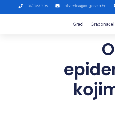
01/2753 705
pisarnica@dugoselo.hr
Grad
Gradonačelni
O
epide
koji