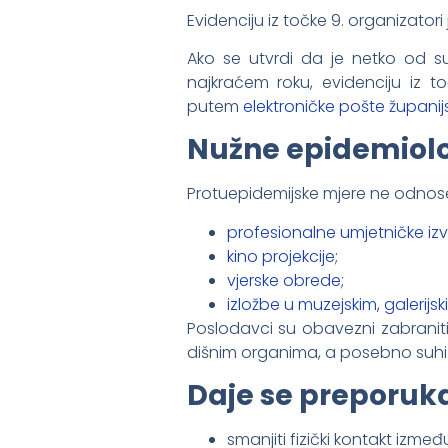
Evidenciju iz točke 9. organizator
Ako se utvrdi da je netko od s
najkraćem roku, evidenciju iz toč
putem
elektroničke pošte županij
Nužne epidemiološ
Protuepidemijske mjere ne odnose
profesionalne umjetničke i
kino projekcije
;
vjerske obrede
;
izložbe u muzejskim, galerijs
Poslodavci su obavezni zabraniti
dišnim organima, a posebno suhi ka
Daje se preporuk
smanjiti fizički kontakt izm