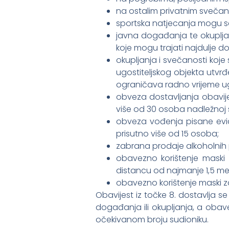
na ostalim privatnim svečano
sportska natjecanja mogu se
javna događanja te okupljan
koje mogu trajati najdulje do
okupljanja i svečanosti koje
ugostiteljskog objekta utvr
ograničava radno vrijeme ugos
obveza dostavljanja obavije
više od 30 osoba nadležnoj slu
obveza vođenja pisane evid
prisutno više od 15 osoba;
zabrana prodaje alkoholnih p
obavezno korištenje maski 
distancu od najmanje 1,5 me
obavezno korištenje maski za 
Obavijest iz točke 8. dostavlja s
događanja ili okupljanja, a obav
očekivanom broju sudioniku.