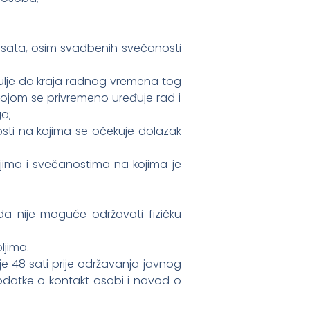
0 sata, osim svadbenih svečanosti
jdulje do kraja radnog vremena tog
kojom se privremeno uređuje rad i
ga;
osti na kojima se očekuje dolazak
jima i svečanostima na kojima je
da nije moguće održavati fizičku
ljima.
je 48 sati prije održavanja javnog
podatke o kontakt osobi i navod o