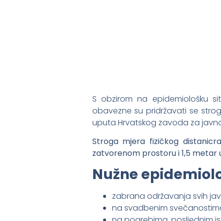
S obzirom na epidemiološku sit
obavezne su pridržavati se strog
uputa Hrvatskog zavoda za javno
Stroga mjera fizičkog distanic
zatvorenom prostoru i 1,5 metar
Nužne epidemiološ
zabrana održavanja svih jav
na svadbenim svečanostima 
na pogrebima, posljednim isp