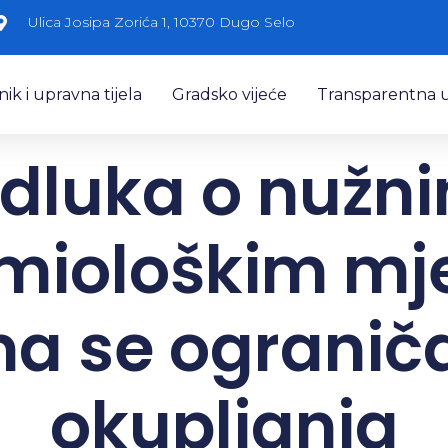
Ulica Josipa Zorića 1, 10370 Dugo Selo
k i upravna tijela
Gradsko vijeće
Transparentna 
dluka o nužn
miološkim m
ma se ogranič
okupljanja