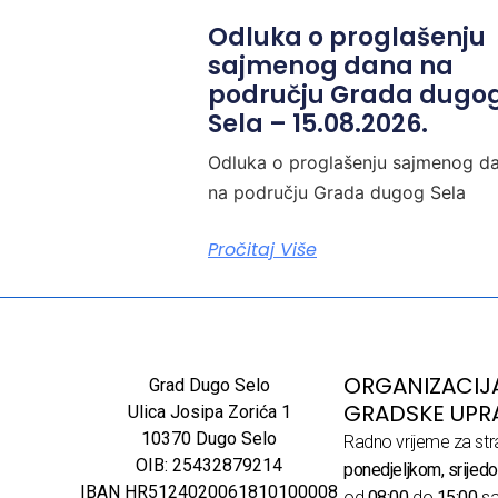
Odluka o proglašenju
sajmenog dana na
području Grada dugo
Sela – 15.08.2026.
Odluka o proglašenju sajmenog d
na području Grada dugog Sela
Pročitaj Više
ORGANIZACIJ
Grad Dugo Selo
GRADSKE UPR
Ulica Josipa Zorića 1
10370 Dugo Selo
Radno vrijeme za str
OIB: 25432879214
ponedjeljkom, srijedo
IBAN HR5124020061810100008
od
08:00
do
15:00
sa