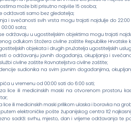
stima može biti prisutno najviše 15 osoba;
 održavati samo bez gledatelja;
ja i svečanosti svih vrsta mogu trajati najdulje do 22:0
 00:00 sata;
 se održavaju u ugostiteljskim objektima mogu trajati na
đenog odlukom Stožera civilne zaštite Republike Hrvatske 
titeljskih objekata i drugih pružatelja ugostiteljskih uslu
sti o održavanju javnih događanja, okupljanja i svečan
žbi civilne zaštite Ravnateljstva civilne zaštite;
encije sudionika na svim javnim događanjima, okupljan
ića u vremenu od 00:00 sati do 6:00 sati;
za lice ili medicinskih maski na otvorenom prostoru ka
tar;
lice ili medicinskih maski prilikom ulaska i boravka na grob
e putem elektroničke pošte županijskog centra 112 najkasni
ezno sadrži: svrhu, mjesto, dan i vrijeme održavanja te 