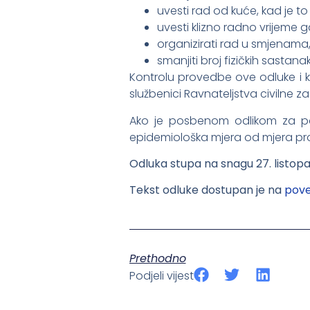
uvesti rad od kuće, kad je 
uvesti klizno radno vrijeme 
organizirati rad u smjenam
smanjiti broj fizičkih sasta
Kontrolu provedbe ove odluke i 
službenici Ravnateljstva civilne zašt
Ako je posbenom odlikom za po
epidemiološka mjera od mjera pro
Odluka stupa na snagu 27. listopa
Tekst odluke dostupan je na
pove
Prethodno
Podjeli vijest