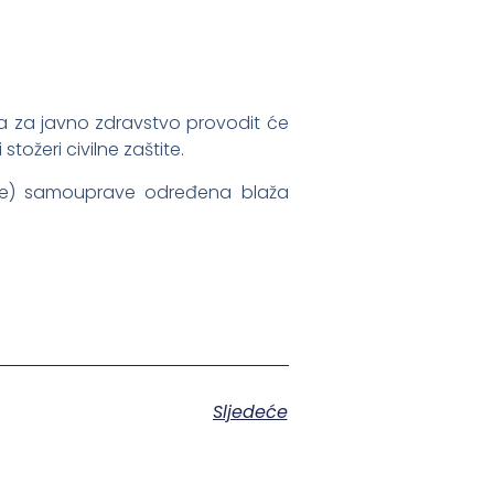
a za javno zdravstvo provodit će
stožeri civilne zaštite.
lne) samouprave određena blaža
Sljedeće