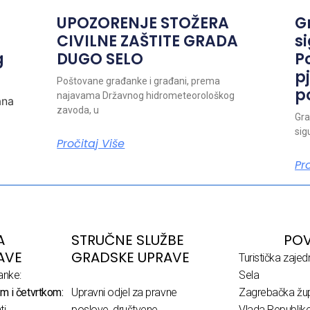
UPOZORENJE STOŽERA
G
CIVILNE ZAŠTITE GRADA
s
g
DUGO SELO
P
pj
Poštovane građanke i građani, prema
p
najavama Državnog hidrometeorološkog
ana
zavoda, u
Gra
sig
Pročitaj Više
Pr
A
STRUČNE SLUŽBE
POV
AVE
GRADSKE UPRAVE
Turistička zaje
anke:
Sela
m i četvrtkom:
Upravni odjel za pravne
Zagrebačka žup
ti
poslove, društvene
Vlada Republik