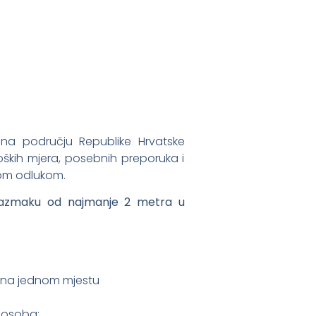
 na području Republike Hrvatske
oških mjera, posebnih preporuka i
vom odlukom.
u razmaku od najmanje 2 metra u
a na jednom mjestu
0 osoba;