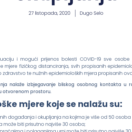
27 listopada, 2020
Dugo Selo
uaciju i mogući prijenos bolesti COVID-19 sve osobe
e mjere fizičkog distanciranja, svih propisanih epidemiol
 zdravstvo te nužnih epidemioloških mjera propisanih o
ranja nalaže izbjegavanje bliskog osobnog kontakta 
 u otvorenom prostoru.
ke mjere koje se nalažu su:
nih događanja i okupljanja na kojima je više od 50 osob
može biti prisutno najviše 30 osoba;
raćajima i polaganjima urni može biti prisutno najviše 3