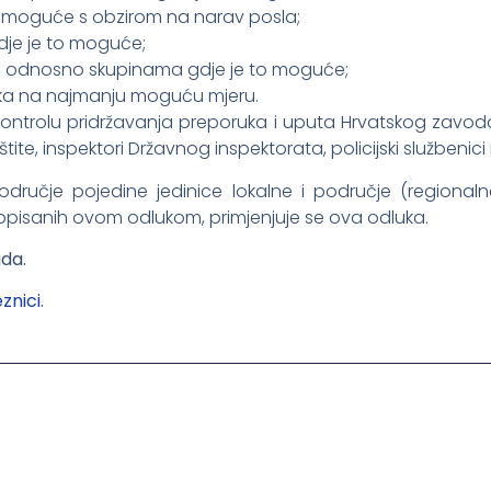
to moguće s obzirom na narav posla;
gdje je to moguće;
a, odnosno skupinama gdje je to moguće;
naka na najmanju moguću mjeru.
kontrolu pridržavanja preporuka i uputa Hrvatskog zavod
ite, inspektori Državnog inspektorata, policijski službenici i 
dručje pojedine jedinice lokalne i područje (regiona
pisanih ovom odlukom, primjenjuje se ova odluka.
da.
znici
.