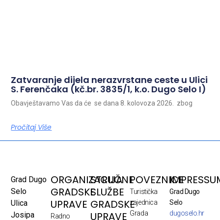
Zatvaranje dijela nerazvrstane ceste u Ulici
S. Ferenčaka (kč.br. 3835/1, k.o. Dugo Selo I)
Obavještavamo Vas da će se dana 8. kolovoza 2026. zbog
Pročitaj Više
ORGANIZACIJA
STRUČNE
POVEZNICE
IMPRESSU
Grad Dugo
GRADSKE
SLUŽBE
Selo
Turistička
Grad Dugo
UPRAVE
GRADSKE
Ulica
zajednica
Selo
Grada
dugoselo.hr
UPRAVE
Josipa
Radno