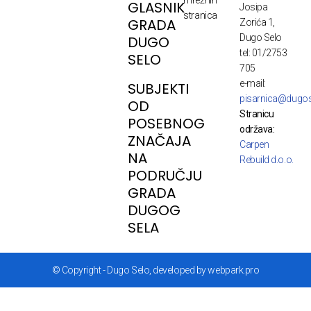
mrežnih
GLASNIK
Josipa
stranica
GRADA
Zorića 1,
Dugo Selo
DUGO
tel: 01/2753
SELO
705
e-mail:
SUBJEKTI
pisarnica@dugos
OD
Stranicu
POSEBNOG
održava:
ZNAČAJA
Carpen
NA
Rebuild d.o.o.
PODRUČJU
GRADA
DUGOG
SELA
© Copyright - Dugo Selo, developed by webpark.pro