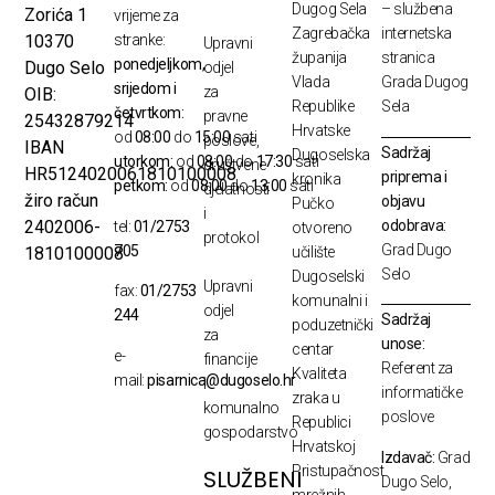
Dugog Sela
– službena
Zorića 1
vrijeme za
Zagrebačka
internetska
10370
stranke:
Upravni
županija
stranica
ponedjeljkom,
Dugo Selo
odjel
Vlada
Grada Dugog
srijedom i
za
OIB:
Republike
Sela
četvrtkom:
pravne
25432879214
Hrvatske
od
08:00
do
15:00
sati
poslove,
IBAN
Sadržaj
Dugoselska
utorkom:
od
08:00
do
17:30
sati
društvene
HR5124020061810100008
priprema i
kronika
petkom:
od
08:00
do
13:00
sati
djelatnosti
žiro račun
objavu
Pučko
i
odobrava:
2402006-
tel:
01/2753
otvoreno
protokol
Grad Dugo
705
1810100008
učilište
Selo
Dugoselski
Upravni
fax:
01/2753
komunalni i
odjel
244
Sadržaj
poduzetnički
za
unose:
centar
e-
financije
Referent za
Kvaliteta
mail:
pisarnica@dugoselo.hr
i
informatičke
zraka u
komunalno
poslove
Republici
gospodarstvo
Hrvatskoj
Izdavač:
Grad
Pristupačnost
SLUŽBENI
Dugo Selo,