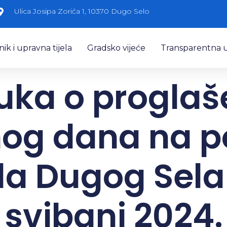
Ulica Josipa Zorića 1, 10370 Dugo Selo
k i upravna tijela
Gradsko vijeće
Transparentna 
uka o proglaš
og dana na p
a Dugog Sela 
svibanj 2024.