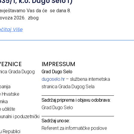
35/1, k.o. Dugo Selo I)
avještavamo Vas da će se dana 8.
lovoza 2026. zbog
očitaj Više
EZNICE
IMPRESSUM
dnica Grada Dugog
Grad Dugo Selo
dugoselo.hr
– službena internetska
anija
stranica Grada Dugog Sela
e Hrvatske
Sadržaj priprema i objavu odobrava:
nika
Grad Dugo Selo
učilište
nalni i poduzetnički
Sadržaj unose:
Referent za informatičke poslove
u Republici