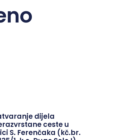
eno
atvaranje dijela
erazvrstane ceste u
ici S. Ferenčaka (kč.br.