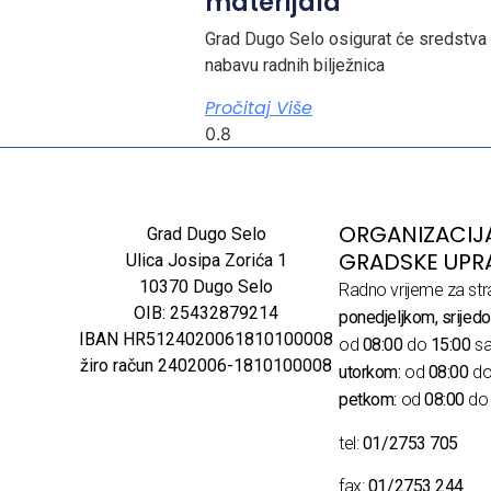
materijala
Grad Dugo Selo osigurat će sredstva
nabavu radnih bilježnica
Pročitaj Više
ORGANIZACIJ
Grad Dugo Selo
GRADSKE UPR
Ulica Josipa Zorića 1
10370 Dugo Selo
Radno vrijeme za str
OIB: 25432879214
ponedjeljkom, srijedo
IBAN HR5124020061810100008
od
08:00
do
15:00
sa
žiro račun 2402006-1810100008
utorkom:
od
08:00
d
petkom:
od
08:00
d
tel:
01/2753 705
fax:
01/2753 244