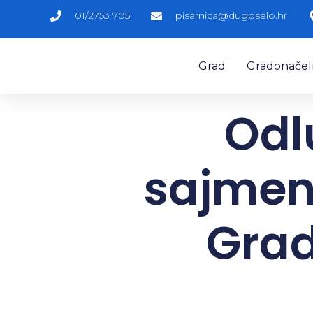
01/2753 705
pisarnica@dugoselo.hr
Grad
Gradonačelni
Odl
sajmen
Grad