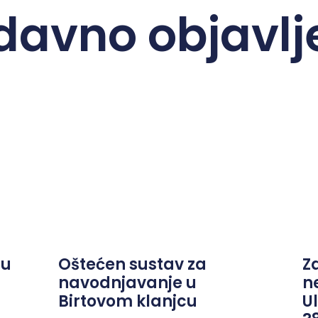
davno objavlj
ju
Oštećen sustav za
Z
navodnjavanje u
n
Birtovom klanjcu
Ul