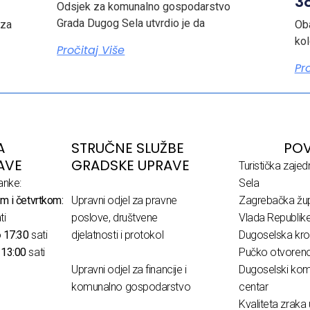
38
Odsjek za komunalno gospodarstvo
Grada Dugog Sela utvrdio je da
 za
Ob
ko
Pročitaj Više
Pr
A
STRUČNE SLUŽBE
POV
AVE
GRADSKE UPRAVE
Turistička zaje
anke:
Sela
m i četvrtkom:
Upravni odjel za pravne
Zagrebačka žup
ti
poslove, društvene
Vlada Republik
o
17:30
sati
djelatnosti i protokol
Dugoselska kro
o
13:00
sati
Pučko otvoreno 
Upravni odjel za financije i
Dugoselski komu
komunalno gospodarstvo
centar
Kvaliteta zraka 