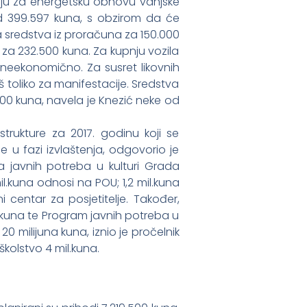
aju za energetsku obnovu vanjske
d 399.597 kuna, s obzirom da će
a sredstva iz proračuna za 150.000
 za 232.500 kuna. Za kupnju vozila
 neekonomično. Za susret likovnih
 toliko za manifestacije. Sredstva
00 kuna, navela je Knezić neke od
trukture za 2017. godinu koji se
 u fazi izvlaštenja, odgovorio je
a javnih potreba u kulturi Grada
l.kuna odnosi na POU; 1,2 mil.kuna
i centar za posjetitelje. Također,
il.kuna te Program javnih potreba u
0 milijuna kuna, iznio je pročelnik
školstvo 4 mil.kuna.