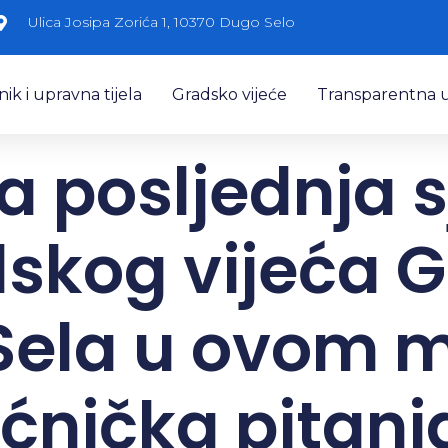
Ulica Josipa Zorića 1, 10370 Dugo Selo
k i upravna tijela
Gradsko vijeće
Transparentna 
 posljednja 
skog vijeća 
Sela u ovom 
ećnička pitanj