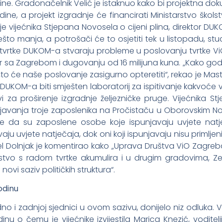
ine. Gradonačelnik Velić je istaknuo kako bi projektna do
ne, a projekt izgradnje će financirati Ministarstvo škols
e vijećnika Stjepana Novosela o cijeni plina, direktor D
 nešto manja, a potrošači će to osjetiti tek u listopadu, 
e tvrtke DUKOM-a stvaraju probleme u poslovanju tvrtke Vi
 sa Zagrebom i dugovanju od 16 milijuna kuna. „Kako god 
, što će naše poslovanje zasigurno opteretiti“, rekao je Mas
 DUKOM-a biti smješten laboratorij za ispitivanje kakvoće 
vi za proširenje izgradnje željezničke pruge. Vijećnika St
avanja troje zaposlenika na Pročistaču u Oborovskim Nov
da su zaposlene osobe koje ispunjavaju uvjete natječa
u uvjete natječaja, dok oni koji ispunjavaju nisu primljen
l Dolnjak je komentirao kako „Uprava Društva ViO Zagre
stvo s radom tvrtke akumulira i u drugim gradovima, Zel
vi saziv političkih struktura“.
odinu
edno i zadnjoj sjednici u ovom sazivu, donijelo niz odluka.
u o čemu je vijećnike izvijestila Marica Knezić, voditelji