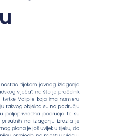
tu
i nastao tijekom javnog izlaganja
kog vijeća“, na što je pročelnik
 tvrtke Valipile koja ima namjeru
nju takvog objekta su na području
aju poljoprivredna područja te su
prisutnih na izlaganju izrazila je
g plana je još uvijek u tijeku, do
 knjigu primjedbi na mjestu uvida u