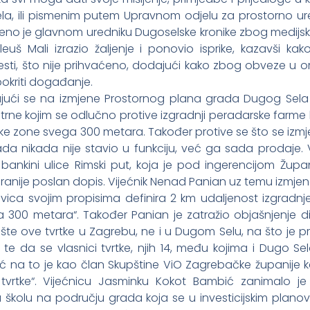
la, ili pismenim putem Upravnom odjelu za prostorno u
ćeno je glavnom uredniku Dugoselske kronike zbog medij
euš Mali izrazio žaljenje i ponovio isprike, kazavši 
i, što nije prihvaćeno, dodajući kako zbog obveze u orga
pokriti događanje.
jući se na izmjene Prostornog plana grada Dugog Sela i
Ostrne kojim se odlučno protive izgradnji peradarske farm
ke zone svega 300 metara. Također protive se što se izmje
da nikada nije stavio u funkciju, već ga sada prodaje. Vi
ankini ulice Rimski put, koja je pod ingerencijom Župa
 ranije poslan dopis. Vijećnik Nenad Panian uz temu izmj
ca svojim propisima definira 2 km udaljenost izgradnj
300 metara“. Također Panian je zatražio objašnjenje d
šte ove tvrtke u Zagrebu, ne i u Dugom Selu, na što je pr
e da se vlasnici tvrtke, njih 14, među kojima i Dugo Selo
lić na to je kao član Skupštine ViO Zagrebačke županije k
tvrtke“. Vijećnicu Jasminku Kokot Bambić zanimalo je 
školu na području grada koja se u investicijskim plan