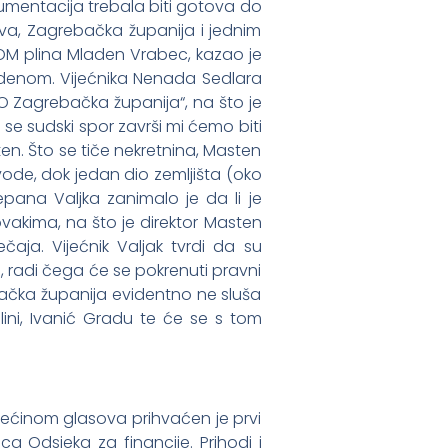
kumentacija trebala biti gotova do
tva, Zagrebačka županija i jednim
UKOM plina Mladen Vrabec, kazao je
studenom. Vijećnika Nenada Sedlara
O Zagrebačka županija“, na što je
se sudski spor završi mi ćemo biti
ten. Što se tiče nekretnina, Masten
vode, dok jedan dio zemljišta (oko
jepana Valjka zanimalo je da li je
akima, na što je direktor Masten
ja. Vijećnik Valjak tvrdi da su
i, radi čega će se pokrenuti pravni
bačka županija evidentno ne sluša
ini, Ivanić Gradu te će se s tom
 Većinom glasova prihvaćen je prvi
ca Odsjeka za financije. Prihodi i