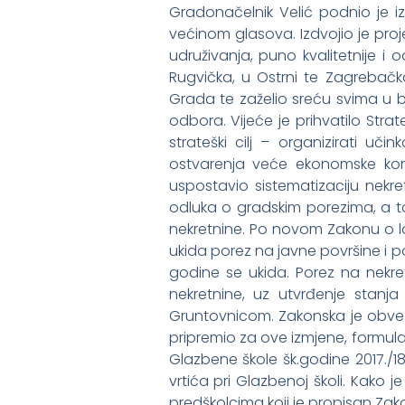
Gradonačelnik Velić podnio je i
većinom glasova. Izdvojio je proj
udruživanja, puno kvalitetnije i
Rugvička, u Ostrni te Zagrebačka
Grada te zaželio sreću svima u 
odbora. Vijeće je prihvatilo Stra
strateški cilj – organizirati uči
ostvarenja veće ekonomske kori
uspostavio sistematizaciju nekre
odluka o gradskim porezima, a t
nekretnine. Po novom Zakonu o lo
ukida porez na javne površine i p
godine se ukida. Porez na nekret
nekretnine, uz utvrđenje stanja
Gruntovnicom. Zakonska je obveza
pripremio za ove izmjene, formular
Glazbene škole šk.godine 2017./1
vrtića pri Glazbenoj školi. Kako 
predškolcima koji je propisan Zakon