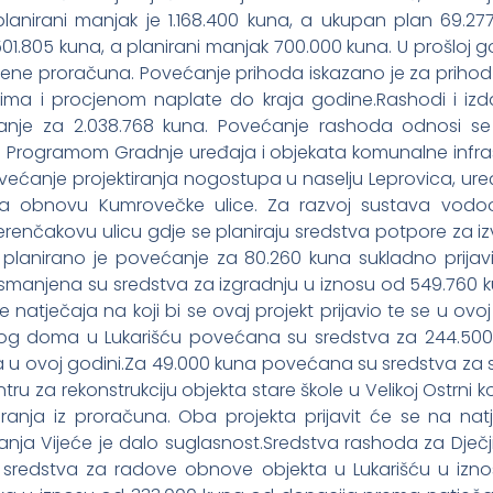
planirani manjak je 1.168.400 kuna, a ukupan plan 69.27
1.805 kuna, a planirani manjak 700.000 kuna. U prošloj g
jene proračuna. Povećanje prihoda iskazano je za priho
jima i procjenom naplate do kraja godine.Rashodi i izd
nje za 2.038.768 kuna. Povećanje rashoda odnosi se
 Programom Gradnje uređaja i objekata komunalne infras
ećanje projektiranja nogostupa u naselju Leprovica, uređ
 na obnovu Kumrovečke ulice. Za razvoj sustava vodo
enčakovu ulicu gdje se planiraju sredstva potpore za iz
i planirano je povećanje za 80.260 kuna sukladno prijavi
manjena su sredstva za izgradnju u iznosu od 549.760 k
 natječaja na koji bi se ovaj projekt prijavio te se u ovo
nog doma u Lukarišću povećana su sredstva za 244.500 k
u ovoj godini.Za 49.000 kuna povećana su sredstva za 
u za rekonstrukciju objekta stare škole u Velikoj Ostrni k
ranja iz proračuna. Oba projekta prijavit će se na nat
anja Vijeće je dalo suglasnost.Sredstva rashoda za Dječj
 sredstva za radove obnove objekta u Lukarišću u izn