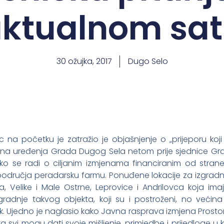
ktualnom sa
30 ožujka, 2017
Dugo Selo
c na početku je zatražio je objašnjenje o „prijeporu koj
na uređenja Grada Dugog Sela netom prije sjednice Grads
ko se radi o ciljanim izmjenama financiranim od strane
područja peradarsku farmu. Ponuđene lokacije za izgrad
a, Velike i Male Ostrne, Leprovice i Andrilovca koja im
gradnje takvog objekta, koji su i postroženi, no većina 
k. Ujedno je naglasio kako Javna rasprava izmjena Prostorno
ka svi mogu dati svoje mišljenje, primjedbe i prijedloge u