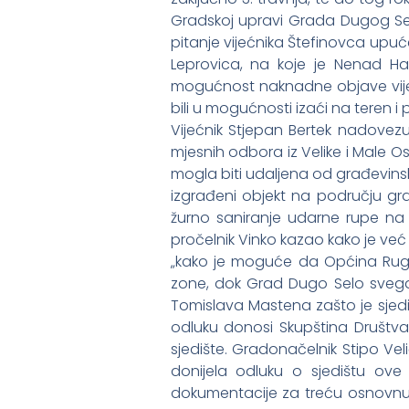
Gradskoj upravi Grada Dugog Se
pitanje vijećnika Štefinovca upu
Leprovica, na koje je Nenad Hal
mogućnost naknadne objave vijest
bili u mogućnosti izaći na teren i 
Vijećnik Stjepan Bertek nadovezu
mjesnih odbora iz Velike i Male 
mogla biti udaljena od građevins
izgrađeni objekt na području gra
žurno saniranje udarne rupe na b
pročelnik Vinko kazao kako je već
„kako je moguće da Općina Rugvi
zone, dok Grad Dugo Selo svega 
Tomislava Mastena zašto je sjedi
odluku donosi Skupština Društva t
sjedište. Gradonačelnik Stipo Ve
donijela odluku o sjedištu ove 
dokumentacije za treću osnovnu 