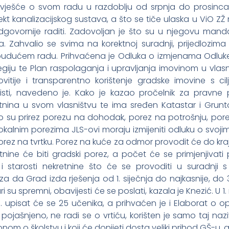
zvješće o svom radu u razdoblju od srpnja do prosinca
ekt kanalizacijskog sustava, a što se tiče ulaska u ViO ZŽ 
 odgovornije raditi. Zadovoljan je što su u njegovu mand
. Zahvalio se svima na korektnoj suradnji, prijedlozim
budućem radu. Prihvaćena je Odluka o izmjenama Odluke
tegiju te Plan raspolaganja i upravljanja imovinom u vla
nkovitije i transparentno korištenje gradske imovine s ci
sti, navedeno je. Kako je kazao pročelnik za pravne
tnina u svom vlasništvu te ima sređen Katastar i Gruntovn
o su prirez porezu na dohodak, porez na potrošnju, po
kalnim porezima JLS-ovi moraju izmijeniti odluku o svojim
orez na tvrtku. Porez na kuće za odmor provodit će do kraja
nine će biti gradski porez, a počet će se primjenjivati
 i starosti nekretnine što će se provoditi u suradnji
 da Grad izda rješenja od 1. siječnja do najkasnije, do 3
i su spremni, obavijesti će se poslati, kazala je Knezić. U
8. upisat će se 25 učenika, a prihvaćen je i Elaborat o
je pojašnjeno, ne radi se o vrtiću, korišten je samo taj
om o školstvu i koji će donijeti dosta veliki prihod GŠ-u, a 