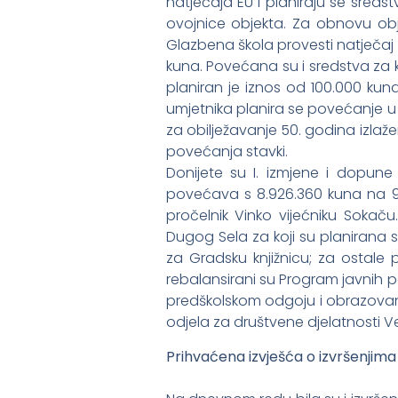
natječaja EU i planiraju se sre
ovojnice objekta. Za obnovu ob
Glazbena škola provesti natječaj 
kuna. Povećana su i sredstva za k
planiran je iznos od 100.000 kun
umjetnika planira se povećanje u 
za obilježavanje 50. godina izla
povećanja stavki.
Donijete su I. izmjene i dopune
povećava s 8.926.360 kuna na 9.5
pročelnik Vinko vijećniku Sokač
Dugog Sela za koji su planirana s
za Gradsku knjižnicu; za ostale p
rebalansirani su Program javnih po
predškolskom odgoju i obrazovanju 
odjela za društvene djelatnosti Vel
Prihvaćena izvješća o izvršenjim