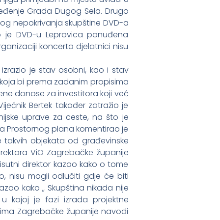
ređenje Grada Dugog Sela. Drugo
skog nepokrivanja skupštine DVD-a
kako je DVD-u Leprovica ponuđena
nizaciji koncerta djelatnici nisu
zrazio je stav osobni, kao i stav
e koja bi prema zadanim propisima
ne donose za investitora koji već
jećnik Bertek također zatražio je
nijske uprave za ceste, na što je
ena Prostornog plana komentirao je
e takvih objekata od građevinske
irektora ViO Zagrebačke županije
isutni direktor kazao kako o tome
, nisu mogli odlučiti gdje će biti
azao kako „ Skupština nikada nije
u kojoj je fazi izrada projektne
ovima Zagrebačke županije navodi