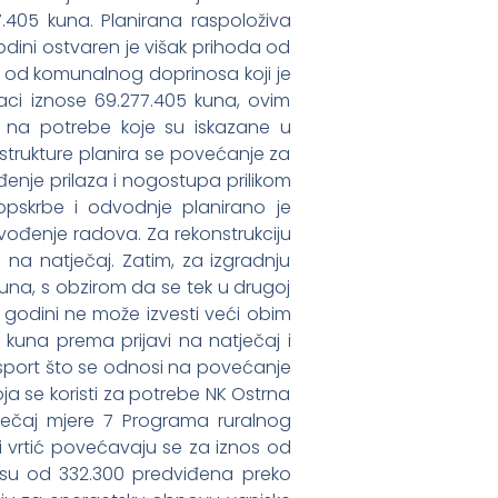
7.405 kuna. Planirana raspoloživa
odini ostvaren je višak prihoda od
d od komunalnog doprinosa koji je
aci iznose 69.277.405 kuna, ovim
 na potrebe koje su iskazane u
trukture planira se povećanje za
enje prilaza i nogostupa prilikom
opskrbe i odvodnje planirano je
vođenje radova. Za rekonstrukciju
 na natječaj. Zatim, za izgradnju
una, s obzirom da se tek u drugoj
j godini ne može izvesti veći obim
una prema prijavi na natječaj i
sport što se odnosi na povećanje
oja se koristi za potrebe NK Ostrna
ječaj mjere 7 Programa ruralnog
i vrtić povećavaju se za iznos od
osu od 332.300 predviđena preko