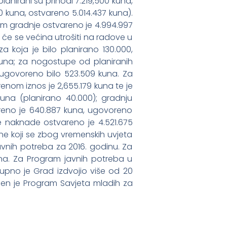
anirani su prihodi 7.219,500 kuna,
00 kuna, ostvareno 5.014.437 kuna).
gram gradnje ostvareno je 4.994.997
e će se većina utrošiti na radove u
za koja je bilo planirano 130.000,
 kuna; za nogostupe od planiranih
e ugovoreno bilo 523.509 kuna. Za
renom iznos je 2,655.179 kuna te je
una (planirano 40.000); gradnju
reno je 640.887 kuna, ugovoreno
e naknade ostvareno je 4.521.675
ne koji se zbog vremenskih uvjeta
javnih potreba za 2016. godinu. Za
.kuna. Za Program javnih potreba u
kupno je Grad izdvojio više od 20
aćen je Program Savjeta mladih za