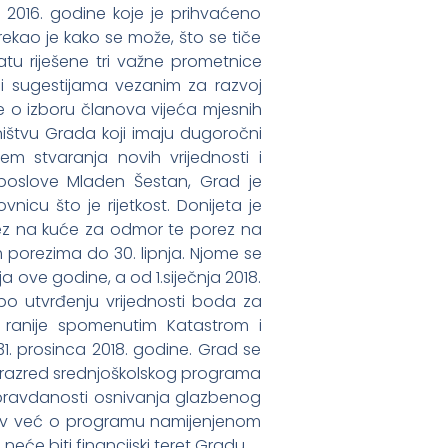
 2016. godine koje je prihvaćeno
rekao je kako se može, što se tiče
atu riješene tri važne prometnice
a i sugestijama vezanim za razvoj
 o izboru članova vijeća mjesnih
sništvu Grada koji imaju dugoročni
ljem stvaranja novih vrijednosti i
 poslove Mladen Šestan, Grad je
icu što je rijetkost. Donijeta je
rez na kuće za odmor te porez na
 porezima do 30. lipnja. Njome se
 ove godine, a od 1.siječnja 2018.
 po utvrđenju vrijednosti boda za
 s ranije spomenutim Katastrom i
1. prosinca 2018. godine. Grad se
 1. razred srednjoškolskog programa
 opravdanosti osnivanja glazbenog
 naziv već o programu namijenjenom
neće biti financijski teret Gradu.