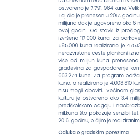
Na dnevnom redu bila su i izvršen
ostvareno je 7.791, 984 kune. Veli
Taj dio je prenesen u 2017. godinu
milijuna dok je ugovoreno oko 6 mi
ovoj godini. Od stavki iz prošlog
izvršeno 117.000 kuna; za parkov
585.000 kuna realizirano je 475.
nerazvrstane ceste planirani iznos
više od milijun kuna preneseno
građevina za gospodarenje komu
663.274 kune. Za program održav
kuna, a realizirano je 4.008.810
nisu mogli obaviti. Većinom glaso
kulturu je ostvareno oko 3,4 mili
predškolskom odgoju i naobrazbi 
mil.kuna što pokazuje senzibilit
2016. godinu, o čijim je realizirani
Odluka o gradskim porezima