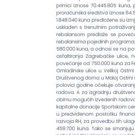
primici iznose 70.445.805 kuna, 
proračunska sredstva iznose 64.50
1.848.040 kuna predložene su izm
usklađen s trenutnim potraživan
rebalansom predlaže se poveća
rebalansima pojedinih programa.
580.000 kuna, a odnosi se na pov
asfaltiranja Zagrebačke ulice,
povećanje od 750.000 kuna za Fer
Omladinske ulice u Velikoj Ostrn
Društvenog doma u Maloj Ostrni s
polovici godine očekuje otvaranje
radova. A za izgradnju društve
obimu mogućih izvedenih radova 
kapitalne donacije Sportskom centr
u predviđenom postotku financi
razvoja RH, za provedbu tih ulag
459.700 kuna. Tako se smanjuju