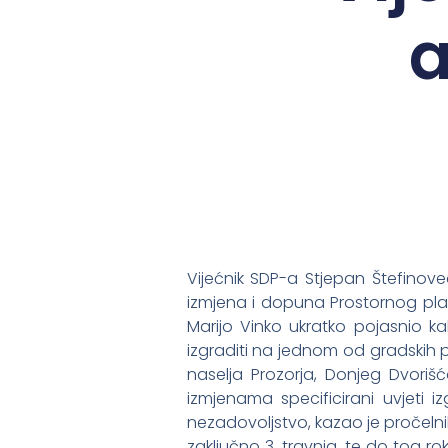
a
Vijećnik SDP-a Stjepan Štefinove
izmjena i dopuna Prostornog pla
Marijo Vinko ukratko pojasnio ka
izgraditi na jednom od gradskih 
naselja Prozorja, Donjeg Dvorišć
izmjenama specificirani uvjeti iz
nezadovoljstvo, kazao je pročelni
zaključno 3. travnja, te do tog ro