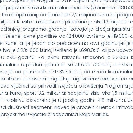
ja ovogodišnjih Programa. Za Program gradnje objekata pl
k je priljev na stavci komunalni doprinos (planirano 4.131.5
. Po rekapitulaciji, od planiranih 7,2 milijuna kuna za pro
lijuna. Razlika u odnosu na planirano je oko 1,2 milijuna t
odišnjeg programa gradnje, izdvojio je dječja igrališta 
e i zelene javne površine od 124.000 izvršeno je 119.000
134 kune, ali je jedan dio prebačen na ovu godinu jer j
 bio je 3.235.000 kuna, izvršeno je 1.698.850, ali po ugovo
 u ovu godinu. Za javnu rasvjetu utrošeno je 32.008 k
nalnim otpadom planiralo se utrošiti 700.000, a ostva
anja od planiranih 4.717.323 kuna, od izvora komunaln
 kuna što se odnosi na pogodnije ugovorene radove i na o
va vijećnici su prihvatili izvješća o izvršenju Programa 
juna kuna; sport 3,2 mil.kuna; socijalnu skrb oko 1,5 mil
i školstvu ostvareno je u prošloj godini 14,8 mil.kuna. U
et za društveni segment, naveo je pročelnik Bertak. Prihv
m projektima izvijestila predsjednica Maja Matijaš.