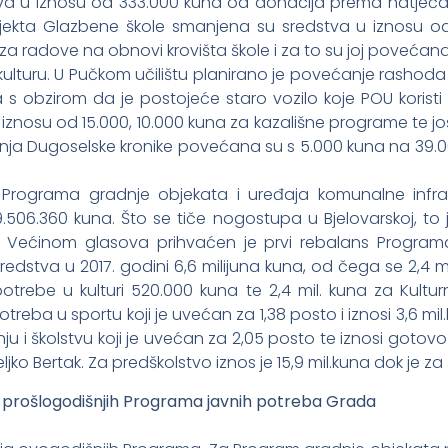
dstva u iznosu od 333.000 kuna od donacija prema natječ
jekta Glazbene škole smanjena su sredstva u iznosu o
za radove na obnovi krovišta škole i za to su joj povećan
ulturu. U Pučkom učilištu planirano je povećanje rashoda
a s obzirom da je postojeće staro vozilo koje POU koristi
iznosu od 15.000, 10.000 kuna za kazališne programe te još
ženja Dugoselske kronike povećana su s 5.000 kuna na 39.0
 Programa gradnje objekata i uređaja komunalne infras
06.360 kuna. Što se tiče nogostupa u Bjelovarskoj, to je
u. Većinom glasova prihvaćen je prvi rebalans Program
redstva u 2017. godini 6,6 milijuna kuna, od čega se 2,4 mi
otrebe u kulturi 520.000 kuna te 2,4 mil. kuna za Kulturn
treba u sportu koji je uvećan za 1,38 posto i iznosi 3,6 m
i školstvu koji je uvećan za 2,05 posto te iznosi gotovo 2
jko Bertak. Za predškolstvo iznos je 15,9 mil.kuna dok je za 
a prošlogodišnjih Programa javnih potreba Grada