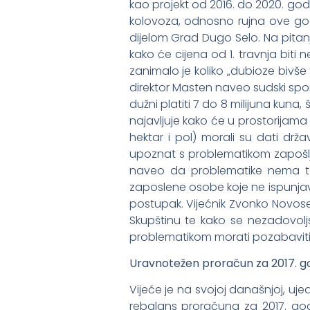
kao projekt od 2016. do 2020. god
kolovoza, odnosno rujna ove godi
dijelom Grad Dugo Selo. Na pitanj
kako će cijena od 1. travnja biti
zanimalo je koliko „dubioze bivš
direktor Masten naveo sudski spor
dužni platiti 7 do 8 milijuna kuna
najavljuje kako će u prostorijama
hektar i pol) morali su dati drža
upoznat s problematikom zapošlj
naveo da problematike nema te 
zaposlene osobe koje ne ispunjavaj
postupak. Vijećnik Zvonko Novose
Skupštinu te kako se nezadovolj
problematikom morati pozabaviti no
Uravnotežen proračun za 2017. g
Vijeće je na svojoj današnjoj, uj
rebalans proračuna za 2017. godin