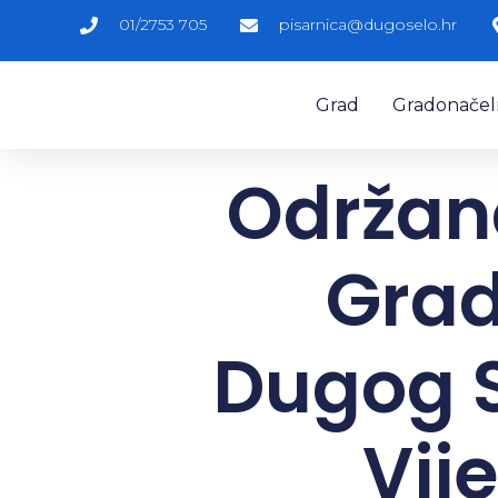
01/2753 705
pisarnica@dugoselo.hr
Grad
Gradonačelni
Održana
Grad
Dugog 
Vij