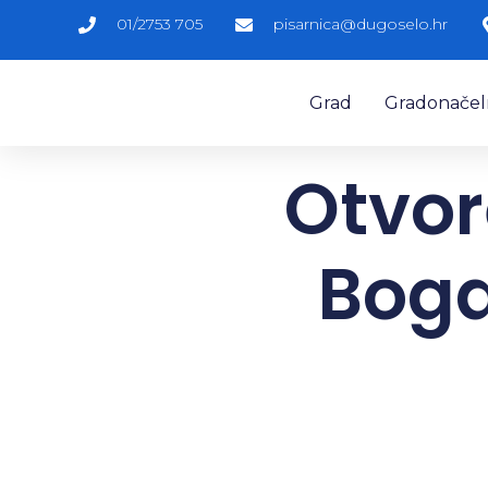
01/2753 705
pisarnica@dugoselo.hr
Grad
Gradonačelni
Otvor
Boga