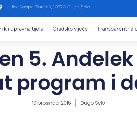
Ulica Josipa Zorića 1, 10370 Dugo Selo
k i upravna tijela
Gradsko vijeće
Transparentna 
en 5. Anđelek 
t program i 
10 prosinca, 2016
Dugo Selo