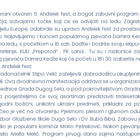
orani otvoren 5. Anđelek fest, a bogat zabavni program
a, izdvajamo točke koji će se odvijati na ledu. Zagreb
dijelu Europe, odabrale su upravo Anđelek fest za proslav
stup. Najavljujemo i koncert popularnog pjevača Damira Ked
a ledu, s početkom u 16 sati. Dođite i bodrite svoju ekip
oretkinje, KUD „Preporod“ , PK Lana… Tu su i radionice z
 pjevača Damira Kedže koji će početi u 18 i 30. Izaberite 
Anđelek fest.
adonačelnik Stipo Velić zaželjevši dobrodošlicu okupljenim
i. Ova dvodnevna manifestacija održava se u organizaci
zajednice Grada Dugog Sela, a pod pokroviteljstvom Grada
a posjetiteljima će svoj asortiman predstaviti trideset
godni božićni, unikatni ukrasni predmeti, prikladni za 
eo je već na otvorenju. Pjesmom, plesom i glumom oduš
 zbor Glazbene škole Dugo Selo i DV Buba Biba. Zabavu j
dio je popularni komičar Mario Petreković. Nakon pjevanja
sila Ariella Melić. Program prvog dana sajma nastupom 