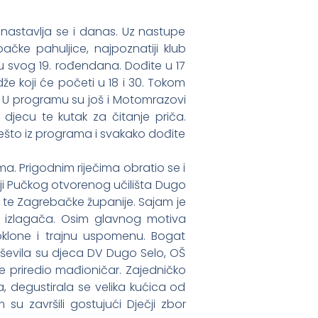
 nastavlja se i danas. Uz nastupe
ačke pahuljice, najpoznatiji klub
u svog 19. rođendana. Dođite u 17
že koji će početi u 18 i 30. Tokom
u! U programu su još i Motomrazovi
a djecu te kutak za čitanje priča.
nešto iz programa i svakako dođite
a. Prigodnim riječima obratio se i
ji Pučkog otvorenog učilišta Dugo
 te Zagrebačke županije. Sajam je
ak izlagača. Osim glavnog motiva
poklone i trajnu uspomenu. Bogat
evila su djeca DV Dugo Selo, OŠ
e priredio mađioničar. Zajedničko
, degustirala se velika kućica od
su završili gostujući Dječji zbor