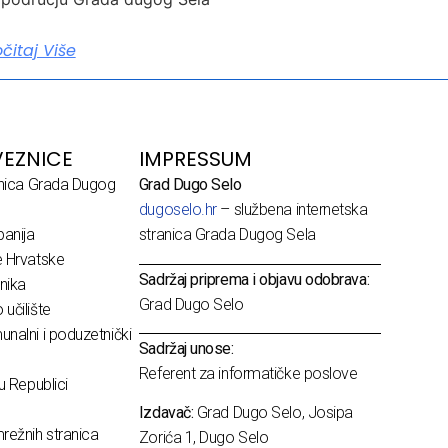
očitaj Više
EZNICE
IMPRESSUM
dnica Grada Dugog
Grad Dugo Selo
dugoselo.hr
– službena internetska
anija
stranica Grada Dugog Sela
e Hrvatske
Sadržaj priprema i objavu odobrava:
nika
Grad Dugo Selo
učilište
nalni i poduzetnički
Sadržaj unose:
Referent za informatičke poslove
u Republici
Izdavač:
Grad Dugo Selo, Josipa
režnih stranica
Zorića 1, Dugo Selo