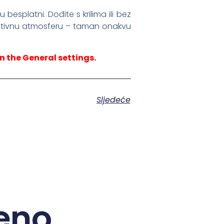
esplatni. Dođite s krilima ili bez
ozitivnu atmosferu – taman onakvu
n the General settings.
Sljedeće
eno