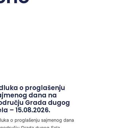
dluka o proglašenju
ajmenog dana na
odručju Grada dugog
la – 15.08.2026.
luka o proglašenju sajmenog dana
 području Grada dugog Sela