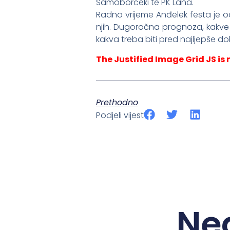
Samoborčeki te PK Lana.
Radno vrijeme Anđelek festa je od
njih. Dugoročna prognoza, kakve 
kakva treba biti pred najljepše d
The Justified Image Grid JS is 
Prethodno
Podjeli vijest
Ne