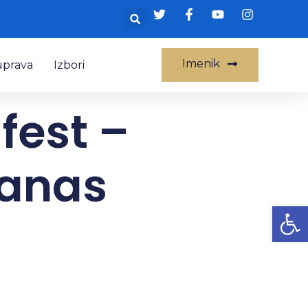
Imenik
uprava
Izbori
fest –
danas
Op