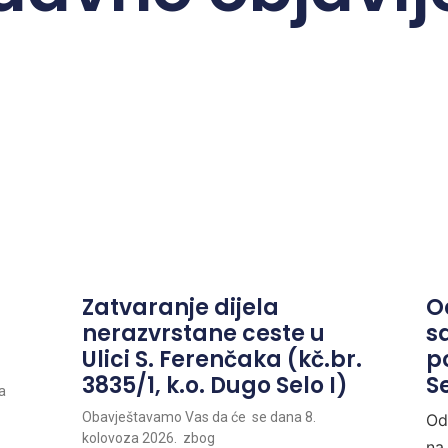
Zatvaranje dijela
O
nerazvrstane ceste u
s
Ulici S. Ferenčaka (kč.br.
p
3835/1, k.o. Dugo Selo I)
Se
a
Obavještavamo Vas da će se dana 8.
Od
kolovoza 2026. zbog
na