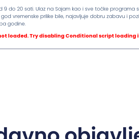
 9 do 20 sati. Ulaz na Sajam kao i sve točke programa su b
god vremenske prilike bile, najavljuje dobru zabavu i p
oba godine.
not loaded. Try disabling Conditional script loading i
davno objavlj