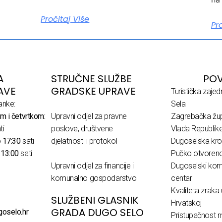
Pročitaj Više
Pr
A
STRUČNE SLUŽBE
POV
AVE
GRADSKE UPRAVE
Turistička zaje
anke:
Sela
m i četvrtkom:
Upravni odjel za pravne
Zagrebačka žup
ti
poslove, društvene
Vlada Republik
o
17:30
sati
djelatnosti i protokol
Dugoselska kro
o
13:00
sati
Pučko otvoreno 
Upravni odjel za financije i
Dugoselski komu
komunalno gospodarstvo
centar
Kvaliteta zraka 
SLUŽBENI GLASNIK
Hrvatskoj
GRADA DUGO SELO
goselo.hr
Pristupačnost m