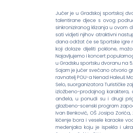
Jučer je u Gradskoj sportskoj dv
talentirane djece s ovog područj
sinkroniziranog klizanja u ovom 
sati vidjeti njihov atraktivni na
dana održat će se Sportske igre n
koji dolaze dijeliti poklone, maž
Najavljujemo i koncert popularnog
u Gradsku sportsku dvoranu na 5. 
Sajam je jučer svečano otvorio gr
ravnatelj POU-a Nenad Haleuš Mal
Selo, suorganizatora Turističke 
izložbeno-prodajnog karaktera, 
anđela, u ponudi su i drugi pri
glazbeno-scenski program započ
Ivan Benković, OŠ Josipa Zorića,
kićenje bora i vesele karaoke vo
medenjaka koju je ispekla i ukra