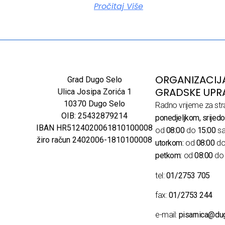
Pročitaj Više
ORGANIZACIJ
Grad Dugo Selo
GRADSKE UPR
Ulica Josipa Zorića 1
10370 Dugo Selo
Radno vrijeme za str
OIB: 25432879214
ponedjeljkom, srijedo
IBAN HR5124020061810100008
od
08:00
do
15:00
sa
žiro račun 2402006-1810100008
utorkom:
od
08:00
d
petkom:
od
08:00
d
tel:
01/2753 705
fax:
01/2753 244
e-mail:
pisarnica@du