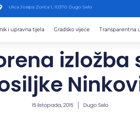
Ulica Josipa Zorića 1, 10370 Dugo Selo
k i upravna tijela
Gradsko vijeće
Transparentna 
rena izložba 
osiljke Ninkov
15 listopada, 2015
Dugo Selo