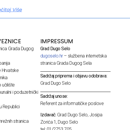
očitaj Više
EZNICE
IMPRESSUM
dnica Grada Dugog
Grad Dugo Selo
dugoselo.hr
– službena internetska
anija
stranica Grada Dugog Sela
e Hrvatske
Sadržaj priprema i objavu odobrava:
nika
Grad Dugo Selo
učilište
nalni i poduzetnički
Sadržaj unose:
Referent za informatičke poslove
u Republici
Izdavač:
Grad Dugo Selo, Josipa
režnih stranica
Zorića 1, Dugo Selo
tel: 01/2753 705