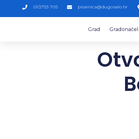
01/2753 705
pisarnica@dugoselo.hr
Grad
Gradonačelni
Otvo
B