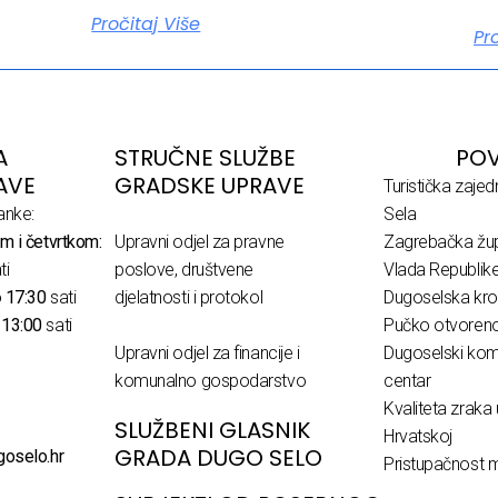
Pročitaj Više
Pr
A
STRUČNE SLUŽBE
POV
AVE
GRADSKE UPRAVE
Turistička zaje
anke:
Sela
m i četvrtkom:
Upravni odjel za pravne
Zagrebačka žup
ti
poslove, društvene
Vlada Republik
o
17:30
sati
djelatnosti i protokol
Dugoselska kro
o
13:00
sati
Pučko otvoreno 
Upravni odjel za financije i
Dugoselski komu
komunalno gospodarstvo
centar
Kvaliteta zraka 
SLUŽBENI GLASNIK
Hrvatskoj
GRADA DUGO SELO
goselo.hr
Pristupačnost m