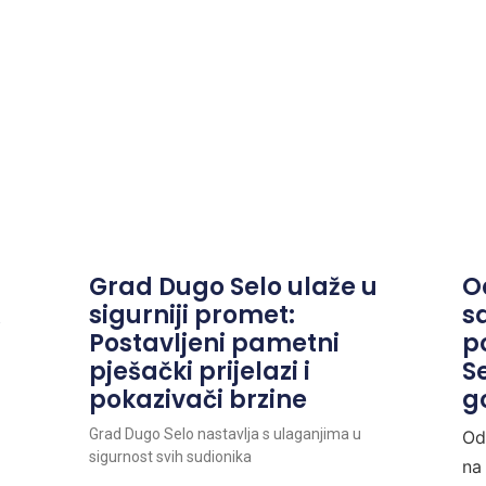
Grad Dugo Selo ulaže u
O
A
sigurniji promet:
s
Postavljeni pametni
p
pješački prijelazi i
S
pokazivači brzine
g
Grad Dugo Selo nastavlja s ulaganjima u
Od
sigurnost svih sudionika
na