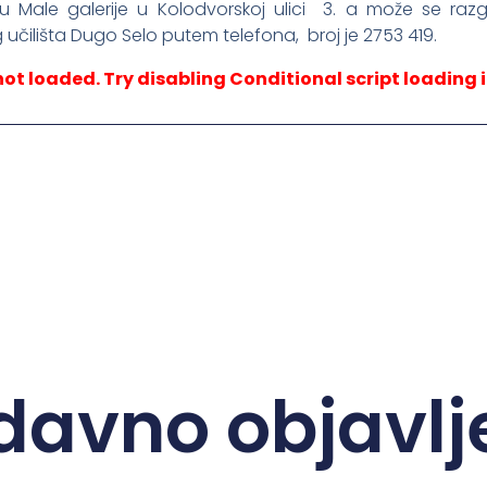
ru Male galerije u Kolodvorskoj ulici 3. a može se ra
čilišta Dugo Selo putem telefona, broj je 2753 419.
not loaded. Try disabling Conditional script loading i
davno objavlj