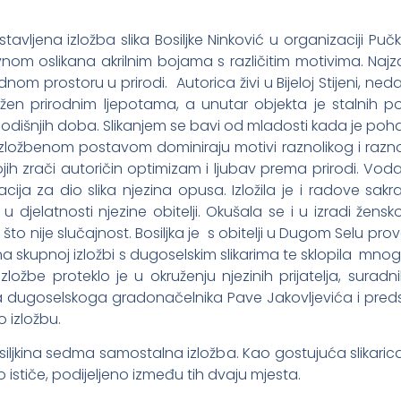
stavljena izložba slika Bosiljke Ninković u organizaciji Pu
om oslikana akrilnim bojama s različitim motivima. Najzastu
nom prostoru u prirodi. Autorica živi u Bijeloj Stijeni, ned
okružen prirodnim ljepotama, a unutar objekta je stalnih
 godišnjih doba. Slikanjem se bavi od mladosti kada je poh
. Izložbenom postavom dominiraju motivi raznolikog i raz
ih zrači autoričin optimizam i ljubav prema prirodi. Voda u
racija za dio slika njezina opusa. Izložila je i radove s
 djelatnosti njezine obitelji. Okušala se i u izradi žensko
to nije slučajnost. Bosiljka je s obitelji u Dugom Selu pro
a na skupnoj izložbi s dugoselskim slikarima te sklopila mno
zložbe proteklo je u okruženju njezinih prijatelja, suradni
ika dugoselskoga gradonačelnika Pave Jakovljevića i pre
o izložbu.
siljkina sedma samostalna izložba. Kao gostujuća slikarica 
 ističe, podijeljeno između tih dvaju mjesta.