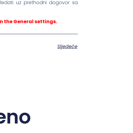
zgledati uz prethodni dogovor sa
n the General settings.
Sljedeće
eno