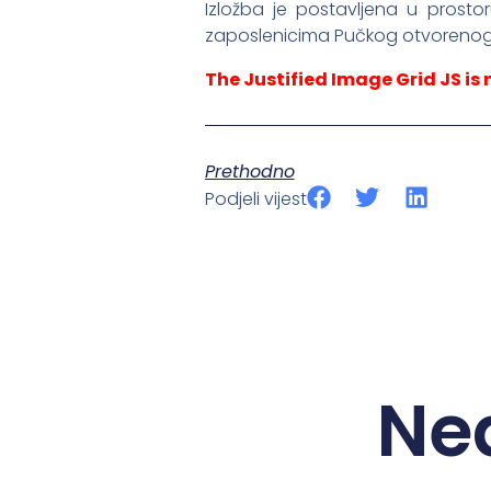
Izložba je postavljena u prosto
zaposlenicima Pučkog otvorenog u
The Justified Image Grid JS is 
Prethodno
Podjeli vijest
Ne