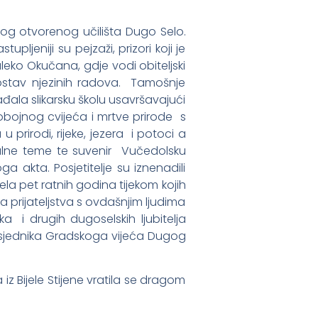
čkog otvorenog učilišta Dugo Selo.
pljeniji su pejzaži, prizori koji je
aleko Okučana, gdje vodi obiteljski
 postav njezinih radova. Tamošnje
ađala slikarsku školu usavršavajući
nobojnog cvijeća i mrtve prirode s
 prirodi, rijeke, jezera i potoci a
akralne teme te suvenir Vučedolsku
ga akta. Posjetitelje su iznenadili
vela pet ratnih godina tijekom kojih
ga prijateljstva s ovdašnjim ljudima
ka i drugih dugoselskih ljubitelja
dsjednika Gradskoga vijeća Dugog
iz Bijele Stijene vratila se dragom