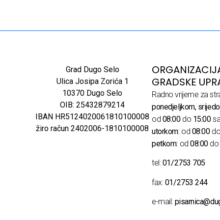
ORGANIZACIJ
Grad Dugo Selo
GRADSKE UPR
Ulica Josipa Zorića 1
10370 Dugo Selo
Radno vrijeme za str
OIB: 25432879214
ponedjeljkom, srijedo
IBAN HR5124020061810100008
od
08:00
do
15:00
sa
žiro račun 2402006-1810100008
utorkom:
od
08:00
d
petkom:
od
08:00
d
tel:
01/2753 705
fax:
01/2753 244
e-mail:
pisarnica@du