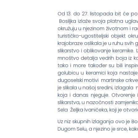
Od 13. do 27. listopada bit će po
Bosiljka izlaže svoja platna uglavn
okružuju u njezinom životnom i rad
turističko-ugostiteljski objekt 
krajobraze oslikala je u ruhu svih
slikarstvo i oblikovanje keramike
mnoštvo detalja vedrih boja iz koj
tako i more također su bili inspi
golubicu u keramici koja nastaje u
dugoselski motivi martinske crkve š
je slikala u našoj sredini, izlagal
koja i danas njeguje. Otvorenje i
slikarstva, u nazočnosti zamjen
Sela Željka Ivaničeka, koji je otvori
Uz niz skupnih izlaganja ovo je Bo
Dugom Selu, a njezino je srce, kako