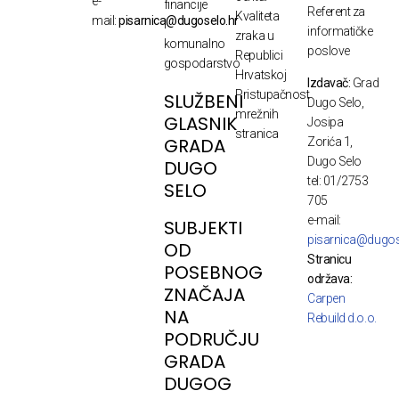
e-
financije
Referent za
Kvaliteta
mail:
pisarnica@dugoselo.hr
i
informatičke
zraka u
komunalno
poslove
Republici
gospodarstvo
Hrvatskoj
Izdavač:
Grad
Pristupačnost
SLUŽBENI
Dugo Selo,
mrežnih
GLASNIK
Josipa
stranica
GRADA
Zorića 1,
Dugo Selo
DUGO
tel: 01/2753
SELO
705
e-mail:
SUBJEKTI
pisarnica@dugos
OD
Stranicu
POSEBNOG
održava:
ZNAČAJA
Carpen
NA
Rebuild d.o.o.
PODRUČJU
GRADA
DUGOG