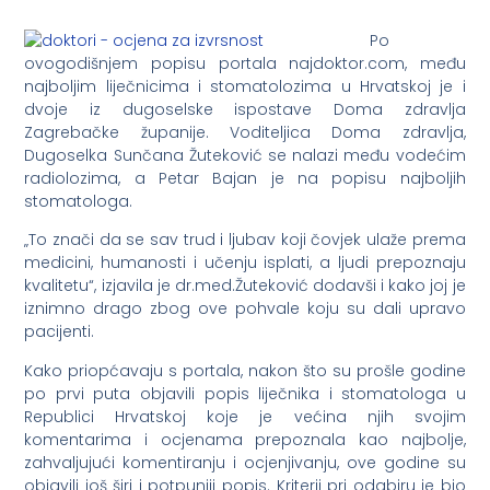
Po
ovogodišnjem popisu portala najdoktor.com, među
najboljim liječnicima i stomatolozima u Hrvatskoj je i
dvoje iz dugoselske ispostave Doma zdravlja
Zagrebačke županije. Voditeljica Doma zdravlja,
Dugoselka Sunčana Žuteković se nalazi među vodećim
radiolozima, a Petar Bajan je na popisu najboljih
stomatologa.
„To znači da se sav trud i ljubav koji čovjek ulaže prema
medicini, humanosti i učenju isplati, a ljudi prepoznaju
kvalitetu“, izjavila je dr.med.Žuteković dodavši i kako joj je
iznimno drago zbog ove pohvale koju su dali upravo
pacijenti.
Kako priopćavaju s portala, nakon što su prošle godine
po prvi puta objavili popis liječnika i stomatologa u
Republici Hrvatskoj koje je većina njih svojim
komentarima i ocjenama prepoznala kao najbolje,
zahvaljujući komentiranju i ocjenjivanju, ove godine su
objavili još širi i potpuniji popis. Kriterij pri odabiru je bio