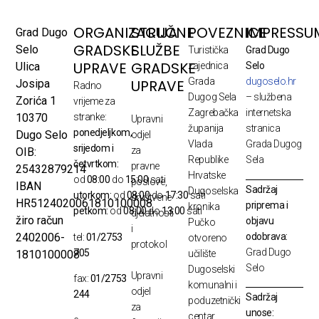
ORGANIZACIJA
STRUČNE
POVEZNICE
IMPRESSU
Grad Dugo
GRADSKE
SLUŽBE
Selo
Turistička
Grad Dugo
UPRAVE
GRADSKE
Ulica
zajednica
Selo
Grada
dugoselo.hr
UPRAVE
Josipa
Radno
Dugog Sela
– službena
Zorića 1
vrijeme za
Zagrebačka
internetska
10370
stranke:
Upravni
županija
stranica
ponedjeljkom,
Dugo Selo
odjel
Vlada
Grada Dugog
srijedom i
za
OIB:
Republike
Sela
četvrtkom:
pravne
25432879214
Hrvatske
od
08:00
do
15:00
sati
poslove,
IBAN
Sadržaj
Dugoselska
utorkom:
od
08:00
do
17:30
sati
društvene
HR5124020061810100008
priprema i
kronika
petkom:
od
08:00
do
13:00
sati
djelatnosti
žiro račun
objavu
Pučko
i
odobrava:
2402006-
tel:
01/2753
otvoreno
protokol
Grad Dugo
705
1810100008
učilište
Selo
Dugoselski
Upravni
fax:
01/2753
komunalni i
odjel
244
Sadržaj
poduzetnički
za
unose:
centar