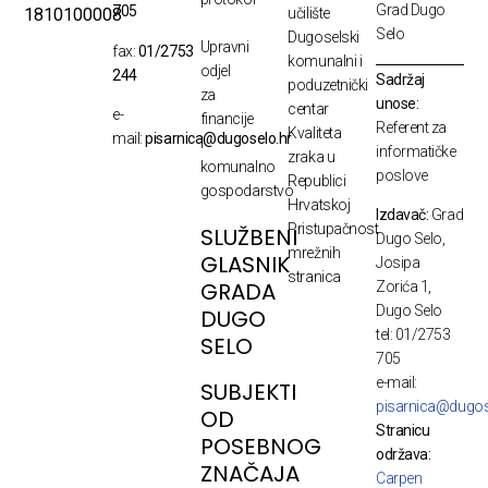
Grad Dugo
705
1810100008
učilište
Selo
Dugoselski
Upravni
fax:
01/2753
komunalni i
odjel
244
Sadržaj
poduzetnički
za
unose:
centar
e-
financije
Referent za
Kvaliteta
mail:
pisarnica@dugoselo.hr
i
informatičke
zraka u
komunalno
poslove
Republici
gospodarstvo
Hrvatskoj
Izdavač:
Grad
Pristupačnost
SLUŽBENI
Dugo Selo,
mrežnih
GLASNIK
Josipa
stranica
GRADA
Zorića 1,
Dugo Selo
DUGO
tel: 01/2753
SELO
705
e-mail:
SUBJEKTI
pisarnica@dugos
OD
Stranicu
POSEBNOG
održava:
ZNAČAJA
Carpen