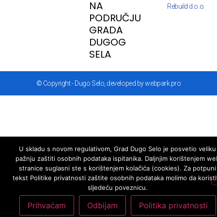
NA
Rebuild d.o.o.
PODRUČJU
GRADA
DUGOG
SELA
© Copyright - Dugo Selo, developed by webpark.pro
U skladu s novom regulativom, Grad Dugo Selo je posvetio veliku
pažnju zaštiti osobnih podataka ispitanika. Daljnjim korištenjem we
stranice suglasni ste s korištenjem kolačića (cookies). Za potpuni
tekst Politike privatnosti zaštite osobnih podataka molimo da koristi
sljedeću poveznicu.
Prihvaćam
Odbijam
Politika privatnosti