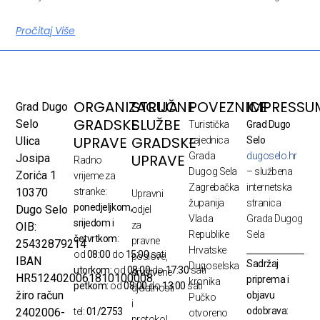
Pročitaj Više
ORGANIZACIJA
STRUČNE
POVEZNICE
IMPRESSU
Grad Dugo
GRADSKE
SLUŽBE
Selo
Turistička
Grad Dugo
UPRAVE
GRADSKE
Ulica
zajednica
Selo
Grada
dugoselo.hr
UPRAVE
Josipa
Radno
Dugog Sela
– službena
Zorića 1
vrijeme za
Zagrebačka
internetska
10370
stranke:
Upravni
županija
stranica
ponedjeljkom,
Dugo Selo
odjel
Vlada
Grada Dugog
srijedom i
za
OIB:
Republike
Sela
četvrtkom:
pravne
25432879214
Hrvatske
od
08:00
do
15:00
sati
poslove,
IBAN
Sadržaj
Dugoselska
utorkom:
od
08:00
do
17:30
sati
društvene
HR5124020061810100008
priprema i
kronika
petkom:
od
08:00
do
13:00
sati
djelatnosti
žiro račun
objavu
Pučko
i
odobrava:
2402006-
tel:
01/2753
otvoreno
protokol