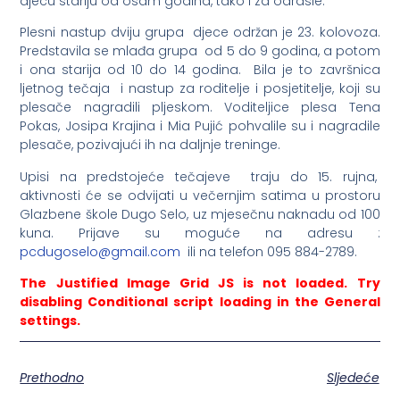
djecu stariju od osam godina, tako i za odrasle.
Plesni nastup dviju grupa djece održan je 23. kolovoza.
Predstavila se mlađa grupa od 5 do 9 godina, a potom
i ona starija od 10 do 14 godina. Bila je to završnica
ljetnog tečaja i nastup za roditelje i posjetitelje, koji su
plesače nagradili pljeskom. Voditeljice plesa Tena
Pokas, Josipa Krajina i Mia Pujić pohvalile su i nagradile
plesače, pozivajući ih na daljnje treninge.
Upisi na predstojeće tečajeve traju do 15. rujna,
aktivnosti će se odvijati u večernjim satima u prostoru
Glazbene škole Dugo Selo, uz mjesečnu naknadu od 100
kuna. Prijave su moguće na adresu :
pcdugoselo@gmail.com
ili na telefon 095 884-2789.
The Justified Image Grid JS is not loaded. Try
disabling Conditional script loading in the General
settings.
Prethodno
Sljedeće