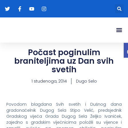
Gradonače
Transparentna
Počast poginulim
braniteljima uz Dan svih
svetih
1 studenoga, 2014
Dugo Selo
Povodom blagdana Svih svetih i Dušnog dana
gradonačelnik Dugog Sela Stipo Velić, predsjednik
Gradskog vijeća Grada Dugog Sela Željko Ivaniček,
zajedno s gradskim vijećnicima položili su vijence i