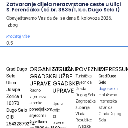
Zatvaranje dijela nerazvrstane ceste u Ulici
S. Ferenčaka (kč.br. 3835/1, k.o. Dugo Selo I)
Obavještavamo Vas da će se dana 8. kolovoza 2026.
zbog
Pročitaj Više
ORGANIZACIJA
STRUČNE
POVEZNICE
IMPRESSU
Grad Dugo
GRADSKE
SLUŽBE
Selo
Turistička
Grad Dugo
UPRAVE
GRADSKE
Ulica
zajednica
Selo
Grada
dugoselo.hr
UPRAVE
Josipa
Radno
Dugog Sela
– službena
Zorića 1
vrijeme za
Zagrebačka
internetska
10370
stranke:
Upravni
županija
stranica
ponedjeljkom,
Dugo Selo
odjel
Vlada
Grada Dugog
srijedom i
za
OIB:
Republike
Sela
četvrtkom:
pravne
25432879214
Hrvatske