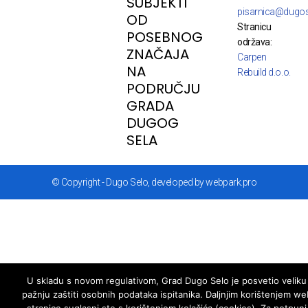
SUBJEKTI
pisarnica@dugos
OD
Stranicu
POSEBNOG
održava:
ZNAČAJA
Carpen
NA
Rebuild d.o.o.
PODRUČJU
GRADA
DUGOG
SELA
© Copyright - Dugo Selo, developed by webpark.pro
U skladu s novom regulativom, Grad Dugo Selo je posvetio veliku
pažnju zaštiti osobnih podataka ispitanika. Daljnjim korištenjem we