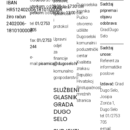
od
08:00
do
15:00
sati
poslove,
IBAN
Sadržaj
Dugoselska
utorkom:
od
08:00
do
17:30
sati
društvene
HR5124020061810100008
priprema i
kronika
petkom:
od
08:00
do
13:00
sati
djelatnosti
žiro račun
objavu
Pučko
i
odobrava:
2402006-
tel:
01/2753
otvoreno
protokol
Grad Dugo
705
1810100008
učilište
Selo
Dugoselski
Upravni
fax:
01/2753
komunalni i
odjel
244
Sadržaj
poduzetnički
za
unose:
centar
e-
financije
Referent za
Kvaliteta
mail:
pisarnica@dugoselo.hr
i
informatičke
zraka u
komunalno
poslove
Republici
gospodarstvo
Hrvatskoj
Izdavač:
Grad
Pristupačnost
SLUŽBENI
Dugo Selo,
mrežnih
GLASNIK
Josipa
stranica
GRADA
Zorića 1,
Dugo Selo
DUGO
tel: 01/2753
SELO
705
e-mail: