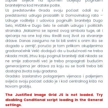
zapalili svijeće na spomen obilježja poginulim
braniteljima kod Hrvatske pošte.
Uz predstavnike Grada svoju počast odali su i
predstavnici udruga proizašlih iz Domovinskog rata –
Udruge roditelja i udovica poginulih branitelja Dugo
Selo, HVIDRA-e Dugo Selo te ostalih udruga i političkih
stranaka. „Nalazimo se ispred ovog simbola tuge, ali i
sjećanja na one koji nisu štedili svoj život za stvaranje
države. Danas zasigurno ne bi bili sretni s onim što se
događa u zemlji“, poručio je tom prilikom okupljenima
gradonačelnik Velić dodajući da u budućnosti ne treba
nikada mrziti, žrtvu koju poginuli branitelji dali nikada se
ne smije zaboraviti već je treba propagirati budućim
generacijama jer država za koju su se borili treba biti
dostojna života sviju građana.
Gradsko izaslanstvo polaganjem vijenaca i paljenjem
svijeća svoju počast odalo je i kod centralnog križa na
Novom groblju.
The Justified Image Grid JS is not loaded. Try
disabling Conditional script loading in the General
settings.