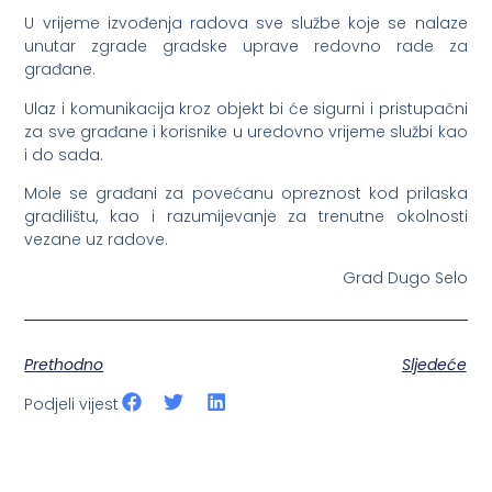
U vrijeme izvođenja radova sve službe koje se nalaze
unutar zgrade gradske uprave redovno rade za
građane.
Ulaz i komunikacija kroz objekt bi će sigurni i pristupačni
za sve građane i korisnike u uredovno vrijeme službi kao
i do sada.
Mole se građani za povećanu opreznost kod prilaska
gradilištu, kao i razumijevanje za trenutne okolnosti
vezane uz radove.
Grad Dugo Selo
Prethodno
Sljedeće
Podjeli vijest