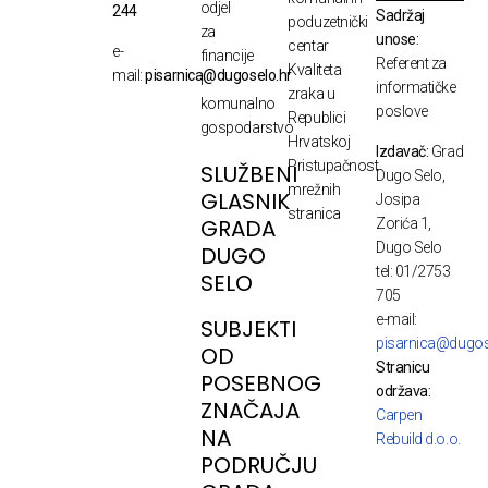
odjel
244
Sadržaj
poduzetnički
za
unose:
centar
e-
financije
Referent za
Kvaliteta
mail:
pisarnica@dugoselo.hr
i
informatičke
zraka u
komunalno
poslove
Republici
gospodarstvo
Hrvatskoj
Izdavač:
Grad
Pristupačnost
SLUŽBENI
Dugo Selo,
mrežnih
GLASNIK
Josipa
stranica
GRADA
Zorića 1,
Dugo Selo
DUGO
tel: 01/2753
SELO
705
e-mail:
SUBJEKTI
pisarnica@dugos
OD
Stranicu
POSEBNOG
održava:
ZNAČAJA
Carpen
NA
Rebuild d.o.o.
PODRUČJU