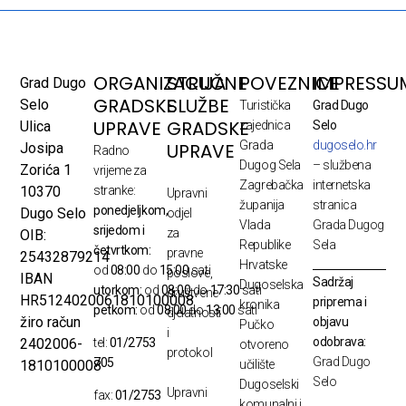
ORGANIZACIJA
STRUČNE
POVEZNICE
IMPRESSU
Grad Dugo
GRADSKE
SLUŽBE
Selo
Turistička
Grad Dugo
UPRAVE
GRADSKE
Ulica
zajednica
Selo
Grada
dugoselo.hr
UPRAVE
Josipa
Radno
Dugog Sela
– službena
Zorića 1
vrijeme za
Zagrebačka
internetska
10370
stranke:
Upravni
županija
stranica
ponedjeljkom,
Dugo Selo
odjel
Vlada
Grada Dugog
srijedom i
za
OIB:
Republike
Sela
četvrtkom:
pravne
25432879214
Hrvatske
od
08:00
do
15:00
sati
poslove,
IBAN
Sadržaj
Dugoselska
utorkom:
od
08:00
do
17:30
sati
društvene
HR5124020061810100008
priprema i
kronika
petkom:
od
08:00
do
13:00
sati
djelatnosti
žiro račun
objavu
Pučko
i
odobrava:
2402006-
tel:
01/2753
otvoreno
protokol
Grad Dugo
705
1810100008
učilište
Selo
Dugoselski
Upravni
fax:
01/2753
komunalni i