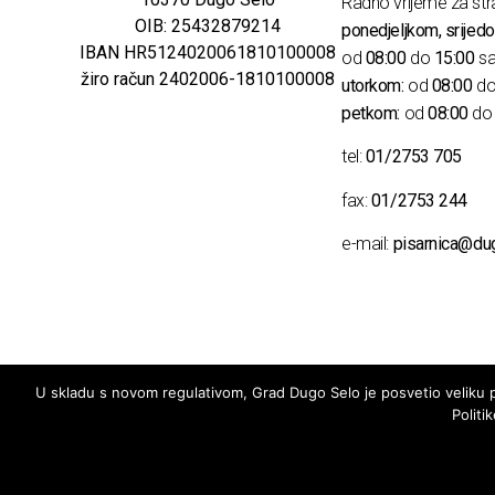
Radno vrijeme za str
OIB: 25432879214
ponedjeljkom, srijedo
IBAN HR5124020061810100008
od
08:00
do
15:00
sa
žiro račun 2402006-1810100008
utorkom:
od
08:00
d
petkom:
od
08:00
d
tel:
01/2753 705
fax:
01/2753 244
e-mail:
pisarnica@du
U skladu s novom regulativom, Grad Dugo Selo je posvetio veliku pa
Politi