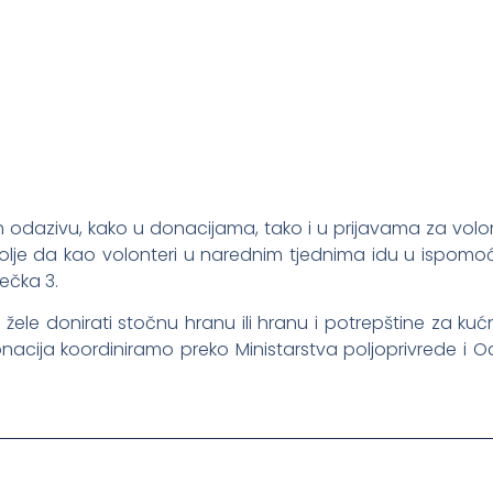
odazivu, kako u donacijama, tako i u prijavama za volonti
olje da kao volonteri u narednim tjednima idu u ispomo
ječka 3.
ji žele donirati stočnu hranu ili hranu i potrepštine za ku
onacija koordiniramo preko Ministarstva poljoprivrede i 