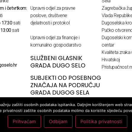
anke:
Sela
m i četvrtkom:
Upravni odjel za pravne
Zagrebačka žup
ti
poslove, društvene
Vlada Republik
o
17:30
sati
djelatnosti i protokol
Dugoselska kro
o
13:00
sati
Pučko otvoreno 
Upravni odjel za financije i
Dugoselski komu
komunalno gospodarstvo
centar
Kvaliteta zraka 
SLUŽBENI GLASNIK
Hrvatskoj
GRADA DUGO SELO
goselo.hr
Pristupačnost m
SUBJEKTI OD POSEBNOG
ZNAČAJA NA PODRUČJU
GRADA DUGOG SELA
žnju zaštiti osobnih podataka ispitanika. Daljnjim korištenjem web stran
ke privatnosti zaštite osobnih podataka molimo da koristite sljedeću pov
Prihvaćam
Odbijam
Politika privatnosti
© Copyright - Dugo Selo, developed by webpark.pro