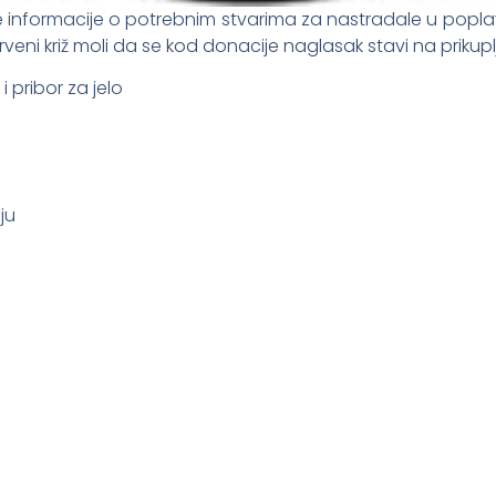
ove informacije o potrebnim stvarima za nastradale u po
eni križ moli da se kod donacije naglasak stavi na prikupl
 pribor za jelo
ju