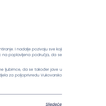
ranje. I nadalje pozivaju sve koji
ć na poplavljena područja, da se
ćne ljubimce, da se također jave u
Odjela za poljoprivredu Vukovarsko
Sljedeće