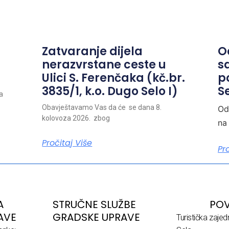
Zatvaranje dijela
O
nerazvrstane ceste u
s
Ulici S. Ferenčaka (kč.br.
p
3835/1, k.o. Dugo Selo I)
Se
a
Obavještavamo Vas da će se dana 8.
Od
kolovoza 2026. zbog
na
Pročitaj Više
Pr
A
STRUČNE SLUŽBE
POV
AVE
GRADSKE UPRAVE
Turistička zaje