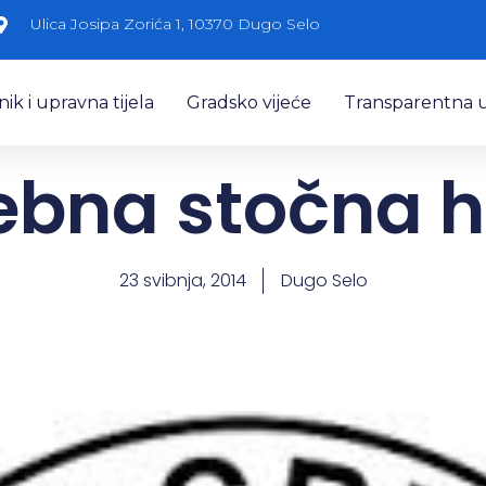
Ulica Josipa Zorića 1, 10370 Dugo Selo
k i upravna tijela
Gradsko vijeće
Transparentna 
ebna stočna 
23 svibnja, 2014
Dugo Selo