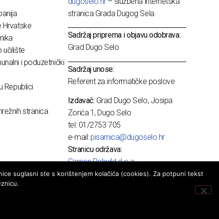
dugoselo.hr
– službena internetska
anija
stranica Grada Dugog Sela
e Hrvatske
Sadržaj priprema i objavu odobrava:
nika
Grad Dugo Selo
učilište
nalni i poduzetnički
Sadržaj unose:
Referent za informatičke poslove
u Republici
Izdavač:
Grad Dugo Selo, Josipa
režnih stranica
Zorića 1, Dugo Selo
tel: 01/2753 705
e-mail:
pisarnica@dugoselo.hr
Stranicu održava:
Carpen Rebuild d.o.o.
ice suglasni ste s korištenjem kolačića (cookies). Za potpuni tekst
eznicu.