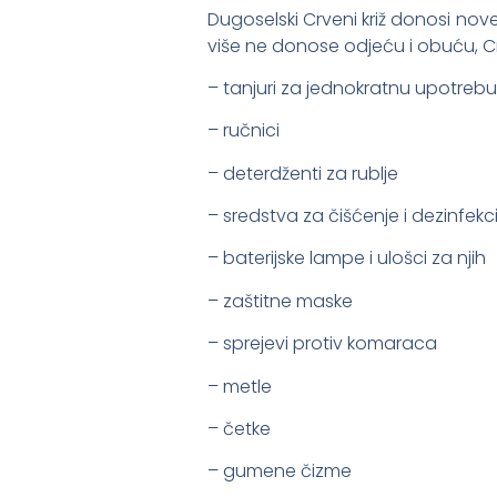
Dugoselski Crveni križ donosi n
više ne donose odjeću i obuću, Crv
– tanjuri za jednokratnu upotrebu i
– ručnici
– deterdženti za rublje
– sredstva za čišćenje i dezinfekci
– baterijske lampe i ulošci za njih
– zaštitne maske
– sprejevi protiv komaraca
– metle
– četke
– gumene čizme