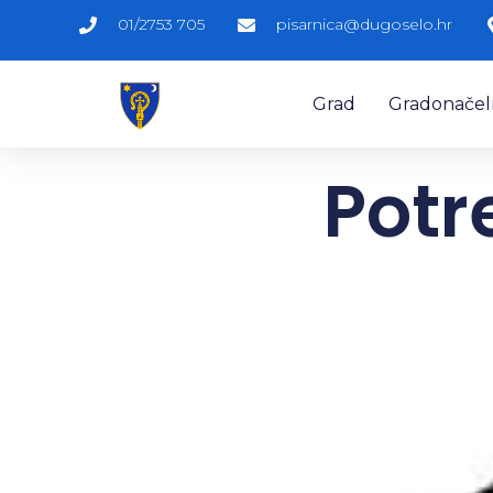
01/2753 705
pisarnica@dugoselo.hr
Grad
Gradonačelni
Potr